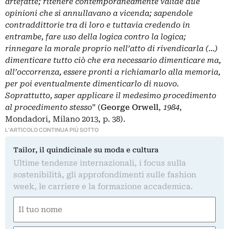
artefatte; ritenere contemporaneamente valide due
opinioni che si annullavano a vicenda; sapendole
contraddittorie tra di loro e tuttavia credendo in
entrambe, fare uso della logica contro la logica;
rinnegare la morale proprio nell’atto di rivendicarla (…)
dimenticare tutto ciò che era necessario dimenticare ma,
all’occorrenza, essere pronti a richiamarlo alla memoria,
per poi eventualmente dimenticarlo di nuovo.
Soprattutto, saper applicare il medesimo procedimento
al procedimento stesso
” (
George Orwell
,
1984
,
Mondadori, Milano 2013, p. 38).
L'ARTICOLO CONTINUA PIÙ SOTTO
Tailor, il quindicinale su moda e cultura
Ultime tendenze internazionali, i focus sulla
sostenibilità, gli approfondimenti sulle fashion
week, le carriere e la formazione accademica.
Nome
(Required)