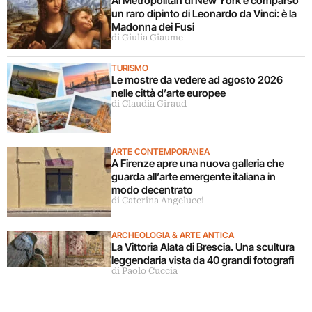
Al Metropolitan di New York è comparso
un raro dipinto di Leonardo da Vinci: è la
Madonna dei Fusi
di Giulia Giaume
TURISMO
Le mostre da vedere ad agosto 2026
nelle città d’arte europee
di Claudia Giraud
ARTE CONTEMPORANEA
A Firenze apre una nuova galleria che
guarda all’arte emergente italiana in
modo decentrato
di Caterina Angelucci
ARCHEOLOGIA & ARTE ANTICA
La Vittoria Alata di Brescia. Una scultura
leggendaria vista da 40 grandi fotografi
di Paolo Cuccia