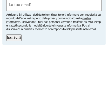
First
Email
(Required)
Artribune Srl utilizza i dati da te forniti per tenerti informato con regolarità sul
mondo dell'arte, nel rispetto della privacy come indicato nella
nostra
informativa
. Iscrivendoti i tuoi dati personali verranno trasferiti su MailChimp
e trattati secondo le modalità riportate in
questa informativa
. Potrai
disiscriverti in qualsiasi momento con l'apposito link presente nelle email.
Iscriviti