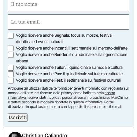
(Required)
First
Email
(Required)
Opzioni
Voglio ricevere anche
Segnala
: focus su mostre, festival,
didattica ed eventi culturali
Voglio ricevere anche
Incanti
: il settimanale sul mercato dell'arte
Voglio ricevere anche
Render
: il quindicinale sulla rigenerazione
urbana
Voglio ricevere anche
Tailor
: il quindicinale su moda e cultura
Voglio ricevere anche
Pax
: il quindicinale sul turismo culturale
Voglio ricevere anche
Fest
: il settimanale sui festival culturali
Artribune Srl utilizza i dati da te forniti per tenerti informato con regolarità sul
mondo dell'arte, nel rispetto della privacy come indicato nella
nostra
informativa
. Iscrivendoti i tuoi dati personali verranno trasferiti su MailChimp
e trattati secondo le modalità riportate in
questa informativa
. Potrai
disiscriverti in qualsiasi momento con l'apposito link presente nelle email.
Iscriviti
Christian Caliandro