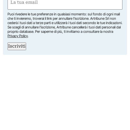
(Required)
Puoi rivedere le tue preferenze in qualsiasi momento: sul fondo di ogni mail
che ti invieremo, troverai il link per annullare l’iscrizione. Artribune Srl non
cederà i tuoi dati a terze parti e utilizzerà i tuoi dati secondo le tue indicazioni.
Se scegli di annullare l’iscrizione, Artribune cancellerà i tuoi dati personali dal
proprio database. Per saperne di più, ti invitiamo a consultare la nostra
Privacy Policy
.
Iscriviti