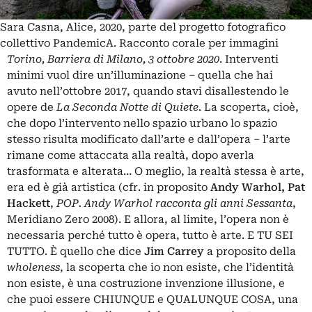
Sara Casna, Alice, 2020, parte del progetto fotografico
collettivo PandemicA. Racconto corale per immagini
Torino, Barriera di Milano, 3 ottobre 2020
. Interventi
minimi vuol dire un’illuminazione – quella che hai
avuto nell’ottobre 2017, quando stavi disallestendo le
opere de
La Seconda Notte di Quiete
. La scoperta, cioè,
che dopo l’intervento nello spazio urbano lo spazio
stesso risulta modificato dall’arte e dall’opera – l’arte
rimane come attaccata alla realtà, dopo averla
trasformata e alterata… O meglio, la realtà stessa è arte,
era ed è già artistica (cfr. in proposito
Andy Warhol, Pat
Hackett
,
POP. Andy Warhol racconta gli anni Sessanta
,
Meridiano Zero 2008). E allora, al limite, l’opera non è
necessaria perché tutto è opera, tutto è arte. E TU SEI
TUTTO. È quello che dice
Jim Carrey
a proposito della
wholeness
, la scoperta che io non esiste, che l’identità
non esiste, è una costruzione invenzione illusione, e
che puoi essere CHIUNQUE e QUALUNQUE COSA, una