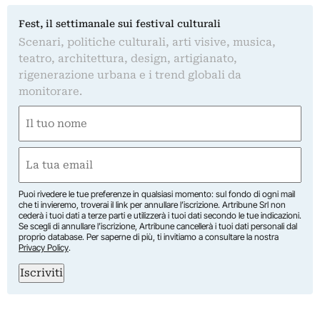
Fest, il settimanale sui festival culturali
Scenari, politiche culturali, arti visive, musica,
teatro, architettura, design, artigianato,
rigenerazione urbana e i trend globali da
monitorare.
Nome
(Obbligatorio)
Nome
Email
(Obbligatorio)
Puoi rivedere le tue preferenze in qualsiasi momento: sul fondo di ogni mail
che ti invieremo, troverai il link per annullare l’iscrizione. Artribune Srl non
cederà i tuoi dati a terze parti e utilizzerà i tuoi dati secondo le tue indicazioni.
Se scegli di annullare l’iscrizione, Artribune cancellerà i tuoi dati personali dal
proprio database. Per saperne di più, ti invitiamo a consultare la nostra
Privacy Policy
.
Iscriviti