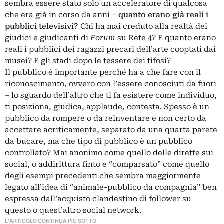
sembra essere stato solo un acceleratore di qualcosa
che era già in corso da anni –
quanto erano già reali i
pubblici televisivi?
Chi ha mai creduto alla realtà dei
giudici e giudicanti di
Forum
su Rete 4? E quanto erano
reali i pubblici dei ragazzi precari dell’arte cooptati dai
musei? E gli stadi dopo le tessere dei tifosi?
Il pubblico è importante perché ha a che fare con il
riconoscimento, ovvero con l’essere conosciuti da fuori
– lo sguardo dell’altro che ti fa esistere come individuo,
ti posiziona, giudica, applaude, contesta. Spesso è un
pubblico da rompere o da reinventare e non certo da
accettare acriticamente, separato da una quarta parete
da bucare, ma che tipo di pubblico è un pubblico
controllato? Mai anonimo come quello delle dirette sui
social, o addirittura finto e “comparsato” come quello
degli esempi precedenti che sembra maggiormente
legato all’idea di “animale-pubblico da compagnia” ben
espressa dall’acquisto clandestino di follower su
questo o quest’altro social network.
L'ARTICOLO CONTINUA PIÙ SOTTO