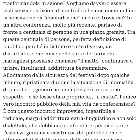
trasformandola in azione? Vogliamo davvero essere
visti senza condizioni di controllo che non comunichino
la sensazione da “comfort-zone” in cui ci troviamo? In
un’altra conferenza, molto più recente, parlavo di
fronte a centinaia di persone in una piazza gremita. Tra
queste centinaia di persone, perfetta definizione di
pubblico perché indistinte e tutte diverse, un
disturbatore che come nelle carte dei tarocchi
marsigliesi possiamo chiamare “il matto” continuava a
urlare, insultarmi, addirittura bestemmiare.
Allontanato dalla sicurezza del festival dopo qualche
minuto, ripristinata dunque la situazione di “normalità
di pubblico”, generò nei miei pensieri uno strano
sospetto – e se fosse stato proprio lui, “il matto”, l’unico
vero incontro pubblico della mia vita da conferenziere?
È con questo incontro improvviso, ingestibile e
radicale, magari addirittura extra-linguistico e non solo
dialettale, che dobbiamo confrontarci per riscoprire
l’essenza genuina e mostruosa del pubblico che ci
attende al di là delle quinte della vita in cui siamo