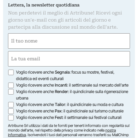
Lettera, la newsletter quotidiana
Non perdetevi il meglio di Artribune! Ricevi ogni
giorno un'e-mail con gli articoli del giorno e
partecipa alla discussione sul mondo dell'arte.
Nome
(Obbligatorio)
Nome
Email
(Obbligatorio)
Opzioni
Voglio ricevere anche
Segnala
: focus su mostre, festival,
didattica ed eventi culturali
Voglio ricevere anche
Incanti
: il settimanale sul mercato dell'arte
Voglio ricevere anche
Render
: il quindicinale sulla rigenerazione
urbana
Voglio ricevere anche
Tailor
: il quindicinale su moda e cultura
Voglio ricevere anche
Pax
: il quindicinale sul turismo culturale
Voglio ricevere anche
Fest
: il settimanale sui festival culturali
Artribune Srl utilizza i dati da te forniti per tenerti informato con regolarità sul
mondo dell'arte, nel rispetto della privacy come indicato nella
nostra
informativa
. Iscrivendoti i tuoi dati personali verranno trasferiti su MailChimp