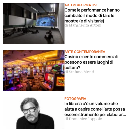
ARTI PERFORMATIVE
Come le performance hanno
cambiato il modo di fare le
mostre (e di visitarle)
di Margherita Artoni
ARTE CONTEMPORANEA
Casinò e centri commerciali
possono essere luoghi di
cultura?
di Stefano Monti
FOTOGRAFIA
In libreria c’è un volume che
aiuta a capire come l’arte possa
essere strumento per elaborare
di Domenico Ioppolo
il dolore