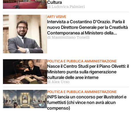
Cultura
di Ludovica Palmieri
ARTI VISIVE
Intervista a Costantino D’Orazio. Parla il
nuovo Direttore Generale per la Creatività
Contemporanea al Ministero della
di Massimiliano Tonelli
Cultura
POLITICA E PUBBLICA AMMINISTRAZIONE
Nasce il Centro Studi per il Piano Olivetti: il
Ministero punta sulla rigenerazione
culturale delle aree interne
di Alex Urso
POLITICA E PUBBLICA AMMINISTRAZIONE
INPS lancia un concorso per illustratori e
fumettisti (chi vince non avrà alcun
compenso)