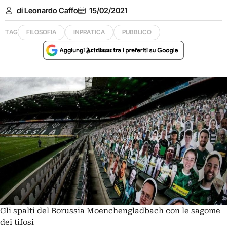
di Leonardo Caffo
15/02/2021
TAG
FILOSOFIA
INPRATICA
PUBBLICO
Gli spalti del Borussia Moenchengladbach con le sagome
dei tifosi