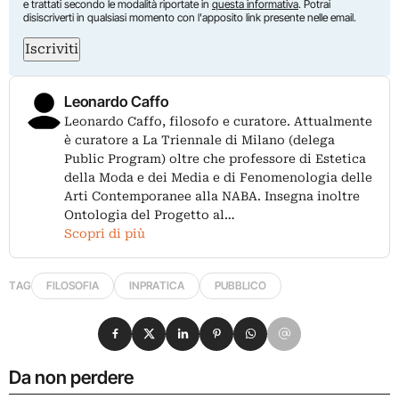
e trattati secondo le modalità riportate in
questa informativa
. Potrai
disiscriverti in qualsiasi momento con l'apposito link presente nelle email.
Iscriviti
Leonardo Caffo
Leonardo Caffo, filosofo e curatore. Attualmente
è curatore a La Triennale di Milano (delega
Public Program) oltre che professore di Estetica
della Moda e dei Media e di Fenomenologia delle
Arti Contemporanee alla NABA. Insegna inoltre
Ontologia del Progetto al…
Scopri di più
TAG
FILOSOFIA
INPRATICA
PUBBLICO
Condividi su Facebook
Condividi su X
Condividi su LinkedIn
Condividi su Pinterest
Condividi su WhatsApp
Condividi su Email
Da non perdere