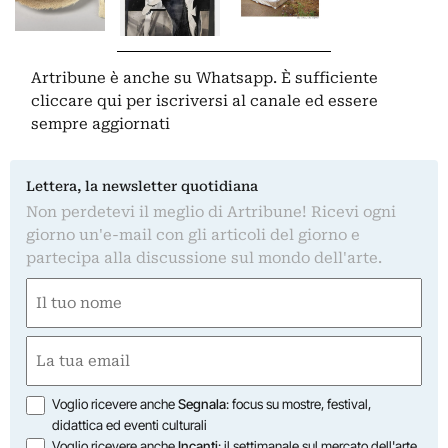
Artribune è anche su Whatsapp. È sufficiente
cliccare qui
per iscriversi al canale ed essere
sempre aggiornati
Lettera, la newsletter quotidiana
Non perdetevi il meglio di Artribune! Ricevi ogni
giorno un'e-mail con gli articoli del giorno e
partecipa alla discussione sul mondo dell'arte.
Nome
(Obbligatorio)
Nome
Email
(Obbligatorio)
Opzioni
Voglio ricevere anche
Segnala
: focus su mostre, festival,
didattica ed eventi culturali
Voglio ricevere anche
Incanti
: il settimanale sul mercato dell'arte