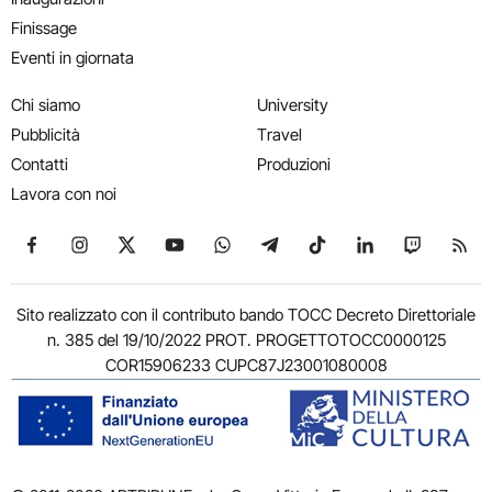
Finissage
Eventi in giornata
Chi siamo
University
Pubblicità
Travel
Contatti
Produzioni
Lavora con noi
Seguici su Facebook
Seguici su Instagram
Seguici su X
Seguici su YouTube
Seguici su WhatsApp
Seguici su Telegram
Seguici su TikTok
Seguici su Link
Seguici su
Segui
Sito realizzato con il contributo bando TOCC Decreto Direttoriale
n. 385 del 19/10/2022 PROT. PROGETTOTOCC0000125
COR15906233 CUPC87J23001080008