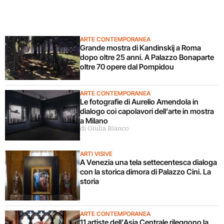
ARTE CONTEMPORANEA
Grande mostra di Kandinskij a Roma
dopo oltre 25 anni. A Palazzo Bonaparte
oltre 70 opere dal Pompidou
ARTE CONTEMPORANEA
Le fotografie di Aurelio Amendola in
dialogo coi capolavori dell’arte in mostra
a Milano
di Giulia Bianco
ARTI VISIVE
A Venezia una tela settecentesca dialoga
con la storica dimora di Palazzo Cini. La
storia
ARTE CONTEMPORANEA
11 artiste dell’Asia Centrale rileggono la