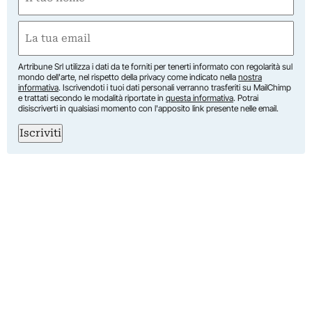
(Obbligatorio)
Nome
Email
(Obbligatorio)
Artribune Srl utilizza i dati da te forniti per tenerti informato con regolarità sul
mondo dell'arte, nel rispetto della privacy come indicato nella
nostra
informativa
. Iscrivendoti i tuoi dati personali verranno trasferiti su MailChimp
e trattati secondo le modalità riportate in
questa informativa
. Potrai
disiscriverti in qualsiasi momento con l'apposito link presente nelle email.
Iscriviti