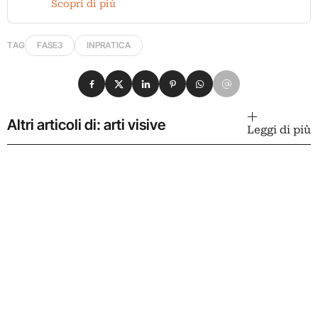
Scopri di più
TAG
FASE3
INPRATICA
Condividi su Facebook
Condividi su X
Condividi su LinkedIn
Condividi su Pinterest
Condividi su WhatsApp
Condividi su Email
Altri articoli di: arti visive
Leggi di più