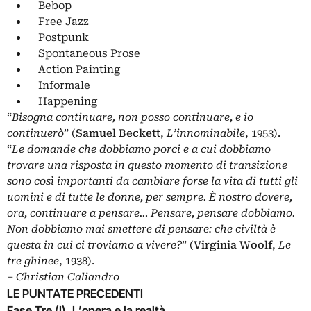
Bebop
Free Jazz
Postpunk
Spontaneous Prose
Action Painting
Informale
Happening
“
Bisogna continuare, non posso continuare, e io
continuerò
” (
Samuel Beckett
,
L’innominabile
, 1953).
“
Le domande che dobbiamo porci e a cui dobbiamo
trovare una risposta in questo momento di transizione
sono così importanti da cambiare forse la vita di tutti gli
uomini e di tutte le donne, per sempre. È nostro dovere,
ora, continuare a pensare… Pensare, pensare dobbiamo.
Non dobbiamo mai smettere di pensare: che civiltà è
questa in cui ci troviamo a vivere?
” (
Virginia Woolf
,
Le
tre ghinee
, 1938).
‒
Christian Caliandro
LE PUNTATE PRECEDENTI
Fase Tre (I). L’opera e la realtà