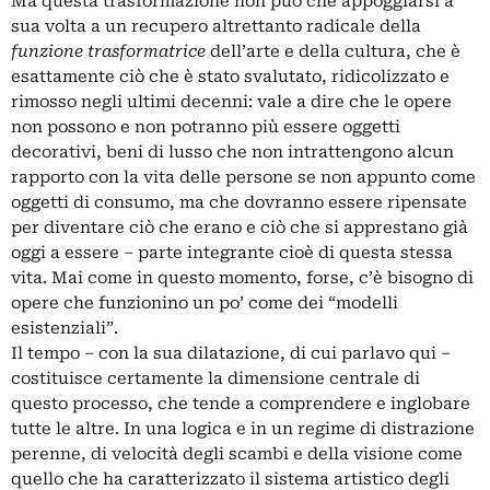
Ma questa trasformazione non può che appoggiarsi a
sua volta a un recupero altrettanto radicale della
funzione trasformatrice
dell’arte e della cultura, che è
esattamente ciò che è stato svalutato, ridicolizzato e
rimosso negli ultimi decenni: vale a dire che le opere
non possono e non potranno più essere oggetti
decorativi, beni di lusso che non intrattengono alcun
rapporto con la vita delle persone se non appunto come
oggetti di consumo, ma che dovranno essere ripensate
per diventare ciò che erano e ciò che si apprestano già
oggi a essere ‒ parte integrante cioè di questa stessa
vita. Mai come in questo momento, forse, c’è bisogno di
opere che funzionino un po’ come dei “modelli
esistenziali”.
Il tempo – con la sua dilatazione, di cui parlavo
qui
‒
costituisce certamente la dimensione centrale di
questo processo, che tende a comprendere e inglobare
tutte le altre. In una logica e in un regime di distrazione
perenne, di velocità degli scambi e della visione come
quello che ha caratterizzato il sistema artistico degli