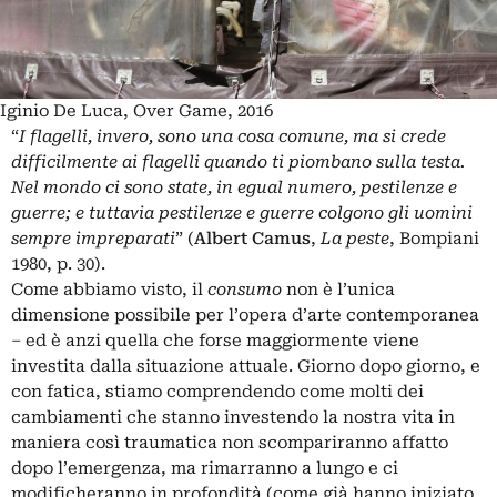
Iginio De Luca, Over Game, 2016
“
I flagelli, invero, sono una cosa comune, ma si crede
difficilmente ai flagelli quando ti piombano sulla testa.
Nel mondo ci sono state, in egual numero, pestilenze e
guerre; e tuttavia pestilenze e guerre colgono gli uomini
sempre impreparati
” (
Albert Camus
,
La peste
, Bompiani
1980, p. 30).
Come abbiamo visto, il
consumo
non è l’unica
dimensione possibile per l’opera d’arte contemporanea
‒ ed è anzi quella che forse maggiormente viene
investita dalla situazione attuale. Giorno dopo giorno, e
con fatica, stiamo comprendendo come molti dei
cambiamenti che stanno investendo la nostra vita in
maniera così traumatica non scompariranno affatto
dopo l’emergenza, ma rimarranno a lungo e ci
modificheranno in profondità (come già hanno iniziato