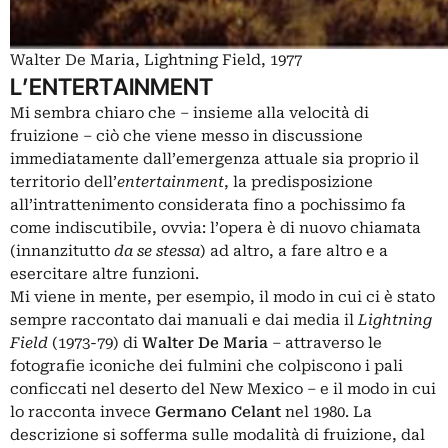
Walter De Maria, Lightning Field, 1977
L’ENTERTAINMENT
Mi sembra chiaro che – insieme alla velocità di
fruizione – ciò che viene messo in discussione
immediatamente dall’emergenza attuale sia proprio il
territorio dell’
entertainment
, la predisposizione
all’intrattenimento considerata fino a pochissimo fa
come indiscutibile, ovvia: l’opera è di nuovo chiamata
(innanzitutto
da se stessa
) ad altro, a fare altro e a
esercitare altre funzioni.
Mi viene in mente, per esempio, il modo in cui ci è stato
sempre raccontato dai manuali e dai media il
Lightning
Field
(1973-79) di
Walter De Maria
– attraverso le
fotografie iconiche dei fulmini che colpiscono i pali
conficcati nel deserto del New Mexico – e il modo in cui
lo racconta invece
Germano Celant
nel 1980. La
descrizione si sofferma sulle modalità di fruizione, dal