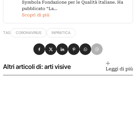
Symbola Fondazione per le Qualità italiane. Ha
pubblicato “La…
Scopri di più
TAG
CORONAVIRUS
INPRATICA
Condividi su Facebook
Condividi su X
Condividi su LinkedIn
Condividi su Pinterest
Condividi su WhatsApp
Condividi su Email
Altri articoli di: arti visive
Leggi di più