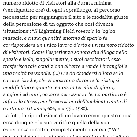
numero ridotto di visitatori alla durata minima
(ventiquattro ore) di ogni sopralluogo, al percorso
necessario per raggiungere il sito e le modalità giuste
della percezione di un oggetto che così diventa
‘situazione’: “
Il
Lightning Field
rovescia la logica
museale, e a una quantità enorme di spazio fa
corrispondere un unico lavoro d’arte e un numero ridotto
di visitatori. Come l’esperienza sonora che dilaga nello
spazio e isola, singolarmente, i suoi ascoltatori, esso
trasferisce tale condizione all’arte e rende l’intangibile
una realtà personale. (…) C’è da chiedersi allora se le
caratteristiche, che si mostrano durante la visita, si
modifichino e quanto tempo, in termini di giorni,
stagioni ed anni, occorre per osservarle. La partitura è
infatti la stessa, ma l’esecuzione dell’ambiente muta di
continuo
” (
Domus
, 606, maggio 1980).
La foto, la riproduzione di un lavoro come questo è una
cosa dunque – la sua verità e quella della sua
esperienza un’altra, completamente diversa (“
Nel
giorno del mio sopralluogo, la temperatura ha oscillato