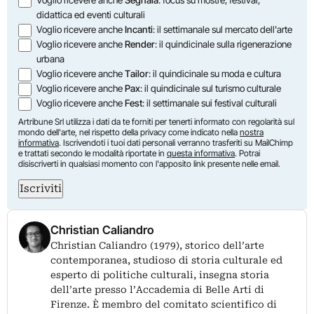
Opzioni
Voglio ricevere anche
Segnala
: focus su mostre, festival,
didattica ed eventi culturali
Voglio ricevere anche
Incanti
: il settimanale sul mercato dell'arte
Voglio ricevere anche
Render
: il quindicinale sulla rigenerazione
urbana
Voglio ricevere anche
Tailor
: il quindicinale su moda e cultura
Voglio ricevere anche
Pax
: il quindicinale sul turismo culturale
Voglio ricevere anche
Fest
: il settimanale sui festival culturali
Artribune Srl utilizza i dati da te forniti per tenerti informato con regolarità sul
mondo dell'arte, nel rispetto della privacy come indicato nella
nostra
informativa
. Iscrivendoti i tuoi dati personali verranno trasferiti su MailChimp
e trattati secondo le modalità riportate in
questa informativa
. Potrai
disiscriverti in qualsiasi momento con l'apposito link presente nelle email.
Iscriviti
Christian Caliandro
Christian Caliandro (1979), storico dell’arte
contemporanea, studioso di storia culturale ed
esperto di politiche culturali, insegna storia
dell’arte presso l’Accademia di Belle Arti di
Firenze. È membro del comitato scientifico di