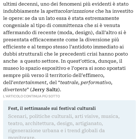
ultimi decenni, uno dei fenomeni più evidenti è stato
indubbiamente la
spettacolarizzazione
che ha investito
le opere: se da un lato essa è stata estremamente
congeniale al tipo di committenza che si è venuta
affermando di recente (moda, design), dall’altro si è
presentata efficacemente come la diversione più
efficiente e al tempo stesso l’antidoto immediato ai
dubbi strutturali che le precedenti crisi hanno posto
anche a questo settore. In quest’ottica, dunque, il
museo lo spazio espositivo e l’opera si sono spostati
sempre più verso il territorio dell’effimero,
dell’
entertainment
, del “
teatrale, performativo,
divertente
” (
Jerry Saltz
).
L'ARTICOLO CONTINUA PIÙ SOTTO
Fest, il settimanale sui festival culturali
Scenari, politiche culturali, arti visive, musica,
teatro, architettura, design, artigianato,
rigenerazione urbana e i trend globali da
monitorare.