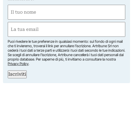
Nome
(Obbligatorio)
Nome
Email
(Obbligatorio)
Puoi rivedere le tue preferenze in qualsiasi momento: sul fondo di ogni mail
che ti invieremo, troverai il link per annullare l’iscrizione. Artribune Srl non
cederà i tuoi dati a terze parti e utilizzerà i tuoi dati secondo le tue indicazioni.
Se scegli di annullare l’iscrizione, Artribune cancellerà i tuoi dati personali dal
proprio database. Per saperne di più, ti invitiamo a consultare la nostra
Privacy Policy
.
Iscriviti