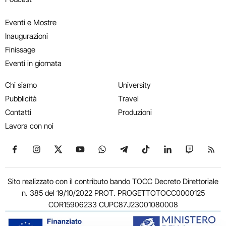
Eventi e Mostre
Inaugurazioni
Finissage
Eventi in giornata
Chi siamo
University
Pubblicità
Travel
Contatti
Produzioni
Lavora con noi
Seguici su Facebook
Seguici su Instagram
Seguici su X
Seguici su YouTube
Seguici su WhatsApp
Seguici su Telegram
Seguici su TikTok
Seguici su Link
Seguici su
Segui
Sito realizzato con il contributo bando TOCC Decreto Direttoriale
n. 385 del 19/10/2022 PROT. PROGETTOTOCC0000125
COR15906233 CUPC87J23001080008