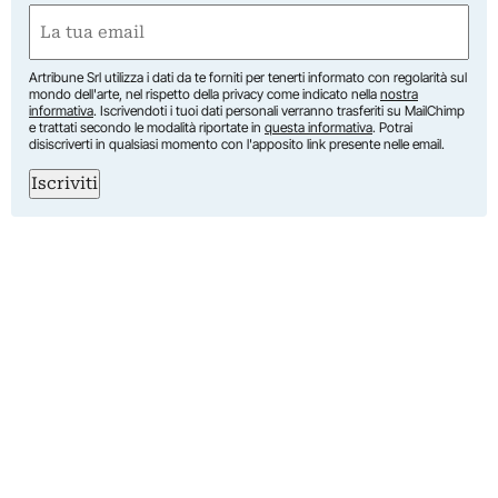
Nome
Email
(Obbligatorio)
Artribune Srl utilizza i dati da te forniti per tenerti informato con regolarità sul
mondo dell'arte, nel rispetto della privacy come indicato nella
nostra
informativa
. Iscrivendoti i tuoi dati personali verranno trasferiti su MailChimp
e trattati secondo le modalità riportate in
questa informativa
. Potrai
disiscriverti in qualsiasi momento con l'apposito link presente nelle email.
Iscriviti