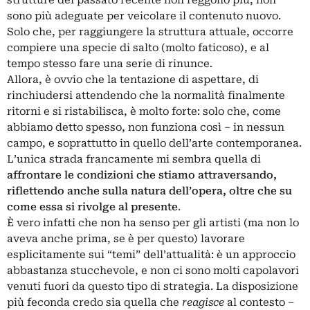
strutture del passato recente non reggono più, non
sono più adeguate per veicolare il contenuto nuovo.
Solo che, per raggiungere la struttura attuale, occorre
compiere una specie di salto (molto faticoso), e al
tempo stesso fare una serie di rinunce.
Allora, è ovvio che la tentazione di aspettare, di
rinchiudersi attendendo che la normalità finalmente
ritorni e si ristabilisca, è molto forte: solo che, come
abbiamo detto spesso, non funziona così – in nessun
campo, e soprattutto in quello dell’arte contemporanea.
L’unica strada francamente mi sembra quella di
affrontare le condizioni che stiamo attraversando,
riflettendo anche sulla natura dell’opera, oltre che su
come essa si rivolge al presente
.
È vero infatti che non ha senso per gli artisti (ma non lo
aveva anche prima, se è per questo) lavorare
esplicitamente sui “temi” dell’attualità: è un approccio
abbastanza stucchevole, e non ci sono molti capolavori
venuti fuori da questo tipo di strategia. La disposizione
più feconda credo sia quella che
reagisce
al contesto –