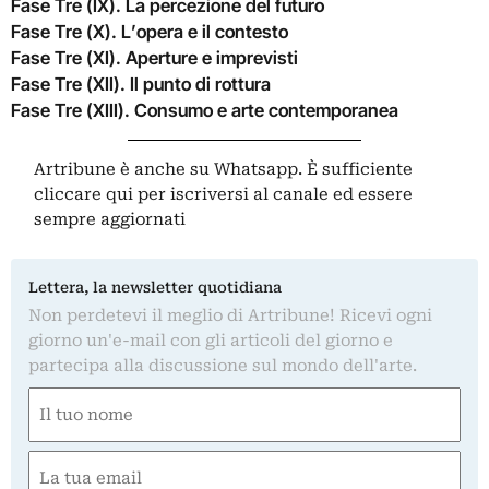
Fase Tre (IX). La percezione del futuro
Fase Tre (X). L’opera e il contesto
Fase Tre (XI). Aperture e imprevisti
Fase Tre (XII). Il punto di rottura
Fase Tre (XIII). Consumo e arte contemporanea
Artribune è anche su Whatsapp. È sufficiente
cliccare qui
per iscriversi al canale ed essere
sempre aggiornati
Lettera, la newsletter quotidiana
Non perdetevi il meglio di Artribune! Ricevi ogni
giorno un'e-mail con gli articoli del giorno e
partecipa alla discussione sul mondo dell'arte.
Nome
(Obbligatorio)
Nome
Email
(Obbligatorio)