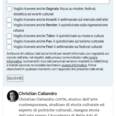
Opzioni
Voglio ricevere anche
Segnala
: focus su mostre, festival,
didattica ed eventi culturali
Voglio ricevere anche
Incanti
: il settimanale sul mercato dell'arte
Voglio ricevere anche
Render
: il quindicinale sulla rigenerazione
urbana
Voglio ricevere anche
Tailor
: il quindicinale su moda e cultura
Voglio ricevere anche
Pax
: il quindicinale sul turismo culturale
Voglio ricevere anche
Fest
: il settimanale sui festival culturali
Artribune Srl utilizza i dati da te forniti per tenerti informato con regolarità sul
mondo dell'arte, nel rispetto della privacy come indicato nella
nostra
informativa
. Iscrivendoti i tuoi dati personali verranno trasferiti su MailChimp
e trattati secondo le modalità riportate in
questa informativa
. Potrai
disiscriverti in qualsiasi momento con l'apposito link presente nelle email.
Iscriviti
Christian Caliandro
Christian Caliandro (1979), storico dell’arte
contemporanea, studioso di storia culturale ed
esperto di politiche culturali, insegna storia
dell’arte presso l’Accademia di Belle Arti di