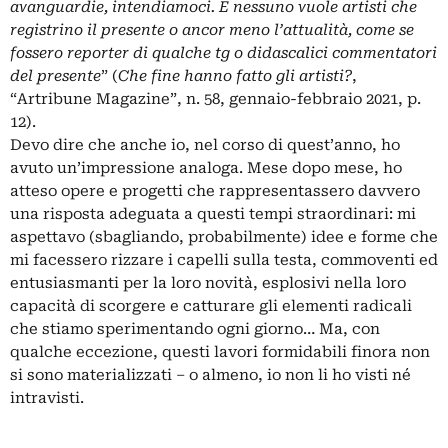
avanguardie, intendiamoci. E nessuno vuole artisti che
registrino il presente o ancor meno l’attualità, come se
fossero reporter di qualche tg o didascalici commentatori
del presente
” (
Che fine hanno fatto gli artisti?
,
“Artribune Magazine”, n. 58, gennaio-febbraio 2021, p.
12).
Devo dire che anche io, nel corso di quest’anno, ho
avuto un’impressione analoga. Mese dopo mese, ho
atteso opere e progetti che rappresentassero davvero
una risposta adeguata a questi tempi straordinari: mi
aspettavo (sbagliando, probabilmente) idee e forme che
mi facessero rizzare i capelli sulla testa, commoventi ed
entusiasmanti per la loro novità, esplosivi nella loro
capacità di scorgere e catturare gli elementi radicali
che stiamo sperimentando ogni giorno… Ma, con
qualche eccezione, questi lavori formidabili finora non
si sono materializzati – o almeno, io non li ho visti né
intravisti.