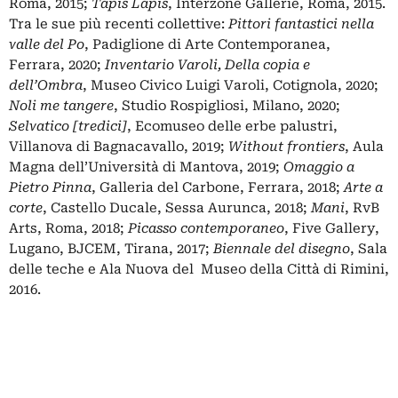
Roma, 2015;
Tapis Lapis
, Interzone Gallerie, Roma, 2015.
Tra le sue più recenti collettive:
Pittori fantastici nella
valle del Po
, Padiglione di Arte Contemporanea,
Ferrara, 2020;
Inventario Varoli, Della copia e
dell’Ombra
, Museo Civico Luigi Varoli, Cotignola, 2020;
Noli me tangere
, Studio Rospigliosi, Milano, 2020;
Selvatico [tredici]
, Ecomuseo delle erbe palustri,
Villanova di Bagnacavallo, 2019;
Without frontiers
, Aula
Magna dell’Università di Mantova, 2019;
Omaggio a
Pietro Pinna
, Galleria del Carbone, Ferrara, 2018;
Arte a
corte
, Castello Ducale, Sessa Aurunca, 2018;
Mani
, RvB
Arts, Roma, 2018;
Picasso contemporaneo
, Five Gallery,
Lugano, BJCEM, Tirana, 2017;
Biennale del disegno
, Sala
delle teche e Ala Nuova del Museo della Città di Rimini,
2016.