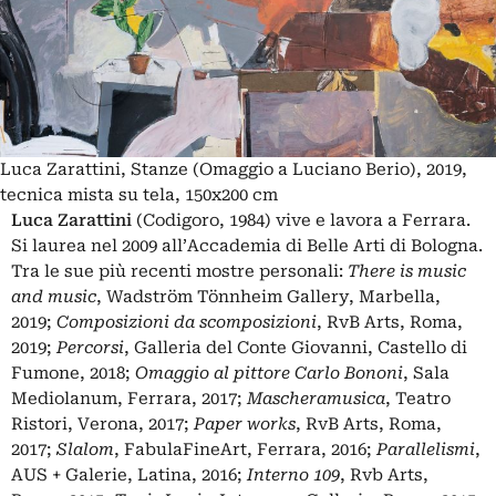
Luca Zarattini, Stanze (Omaggio a Luciano Berio), 2019,
tecnica mista su tela, 150x200 cm
Luca Zarattini
(Codigoro, 1984) vive e lavora a Ferrara.
Si laurea nel 2009 all’Accademia di Belle Arti di Bologna.
Tra le sue più recenti mostre personali:
There is music
and music
, Wadström Tönnheim Gallery, Marbella,
2019;
Composizioni da scomposizioni
, RvB Arts, Roma,
2019;
Percorsi
, Galleria del Conte Giovanni, Castello di
Fumone, 2018;
Omaggio al pittore Carlo Bononi
, Sala
Mediolanum, Ferrara, 2017;
Mascheramusica
, Teatro
Ristori, Verona, 2017;
Paper works
, RvB Arts, Roma,
2017;
Slalom
, FabulaFineArt, Ferrara, 2016;
Parallelismi
,
AUS + Galerie, Latina, 2016;
Interno 109
, Rvb Arts,