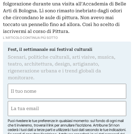
folgorazione durante una visita all’Accademia di Belle
Arti di Bologna. Lì sono rimasto inebriato dagli odori
che circondano le aule di pittura. Non avevo mai
toccato un pennello fino ad allora. Così ho scelto di
iscrivermi al corso di Pittura.
L'ARTICOLO CONTINUA PIÙ SOTTO
Fest, il settimanale sui festival culturali
Scenari, politiche culturali, arti visive, musica,
teatro, architettura, design, artigianato,
rigenerazione urbana e i trend globali da
monitorare.
Nome
(Required)
First
Email
(Required)
Puoi rivedere le tue preferenze in qualsiasi momento: sul fondo di ogni mail
che ti invieremo, troverai il link per annullare l’iscrizione. Artribune Srl non
cederà i tuoi dati a terze parti e utilizzerà i tuoi dati secondo le tue indicazioni.