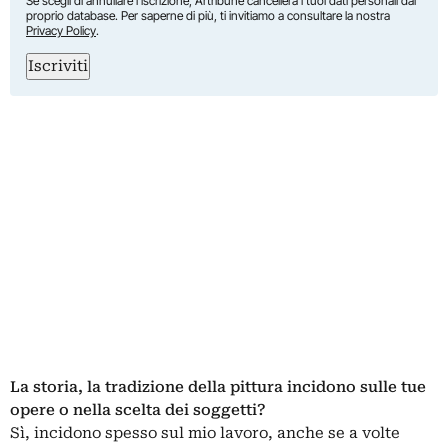
Se scegli di annullare l’iscrizione, Artribune cancellerà i tuoi dati personali dal
proprio database. Per saperne di più, ti invitiamo a consultare la nostra
Privacy Policy
.
Iscriviti
La storia, la tradizione della pittura incidono sulle tue
opere o nella scelta dei soggetti?
Sì, incidono spesso sul mio lavoro, anche se a volte