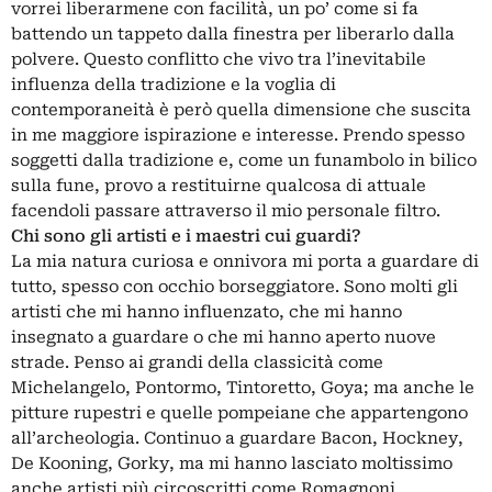
vorrei liberarmene con facilità, un po’ come si fa
battendo un tappeto dalla finestra per liberarlo dalla
polvere. Questo conflitto che vivo tra l’inevitabile
influenza della tradizione e la voglia di
contemporaneità è però quella dimensione che suscita
in me maggiore ispirazione e interesse. Prendo spesso
soggetti dalla tradizione e, come un funambolo in bilico
sulla fune, provo a restituirne qualcosa di attuale
facendoli passare attraverso il mio personale filtro.
Chi sono gli artisti e i maestri cui guardi?
La mia natura curiosa e onnivora mi porta a guardare di
tutto, spesso con occhio borseggiatore. Sono molti gli
artisti che mi hanno influenzato, che mi hanno
insegnato a guardare o che mi hanno aperto nuove
strade. Penso ai grandi della classicità come
Michelangelo, Pontormo, Tintoretto, Goya; ma anche le
pitture rupestri e quelle pompeiane che appartengono
all’archeologia. Continuo a guardare Bacon, Hockney,
De Kooning, Gorky, ma mi hanno lasciato moltissimo
anche artisti più circoscritti come Romagnoni,