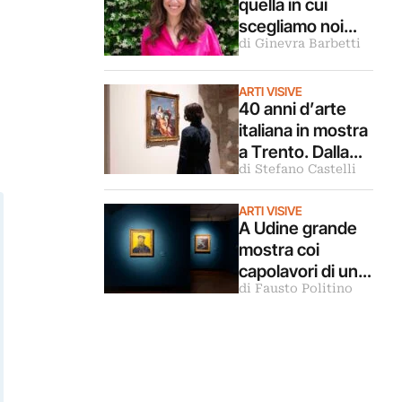
quella in cui
scegliamo noi
di Ginevra Barbetti
stessi”.
Intervista alla
scrittrice
ARTI VISIVE
40 anni d’arte
Lorenza Gentile
italiana in mostra
a Trento. Dalla
di Stefano Castelli
Transavanguardi
a a oggi
ARTI VISIVE
A Udine grande
mostra coi
capolavori di un
di Fausto Politino
museo svizzero
temporaneament
e chiuso