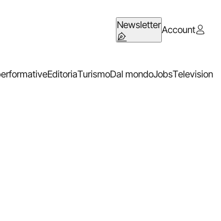
Newsletter
Account
performative
Editoria
Turismo
Dal mondo
Jobs
Television