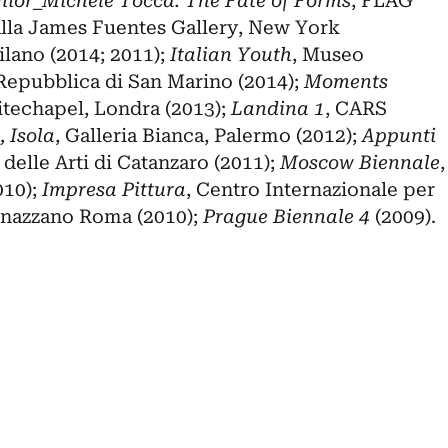
ior_Michele Tocca: The Fate of Forms
, FLAG
alla James Fuentes Gallery, New York
ilano (2014; 2011);
Italian Youth
, Museo
Repubblica di San Marino (2014);
Moments
itechapel, Londra (2013);
Landina 1
, CARS
, Isola
, Galleria Bianca, Palermo (2012);
Appunti
elle Arti di Catanzaro (2011);
Moscow Biennale
,
010);
Impresa Pittura
, Centro Internazionale per
enazzano Roma (2010);
Prague Biennale 4
(2009).