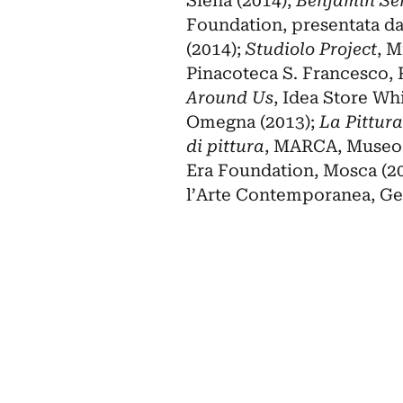
Siena (2014);
Benjamin Sen
Foundation, presentata d
(2014);
Studiolo Project
, M
Pinacoteca S. Francesco, 
Around Us
, Idea Store Wh
Omegna (2013);
La Pittura
di pittura
, MARCA, Museo d
Era Foundation, Mosca (2
l’Arte Contemporanea, G