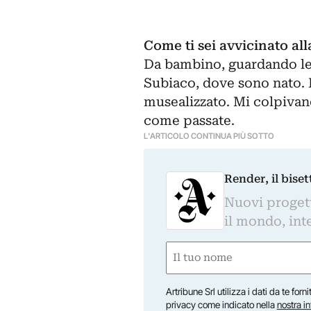
Come ti sei avvicinato all
Da bambino, guardando le 
Subiaco, dove sono nato. L
musealizzato. Mi colpivan
come passate.
L'ARTICOLO CONTINUA PIÙ SOTTO
Render, il bise
Nuovi progetti
il mondo, inte
Nome
(Obbligatorio)
Nome
Artribune Srl utilizza i dati da te forn
privacy come indicato nella
nostra i