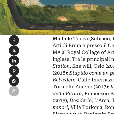
Condividi su Facebook
Michele Tocca
(Subiaco, R
Arti di Brera e presso il 
Condividi su X
MA al Royal College of Ar
Condividi su LinkedIn
inglese. Tra le principali 
Station
, She will, Oslo (20
Condividi su Pinterest
(2018);
Stupido come un pi
Condividi su WhatsApp
Belvedere
, Caffè Internaz
Tornielli, Ameno (2017);
K
Condividi su Email
della Pittura
, Francesco 
(2015);
Desiderio
, L’Arca,
minori
, Villa Torlonia, Ro