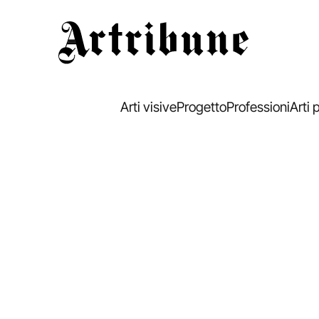
Artribune
Arti visive
Progetto
Professioni
Arti 