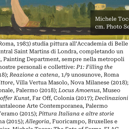
Michele Tocc
cm. Photo S
oma, 1983) studia pittura all’Accademia di Belle
Central Saint Martins di Londra, completando un
t, Painting Department, sempre nella metropoli
mostre personali e collettive:
P1: Filling the
18);
Reazione a catena
, 1/9 unosunove, Roma
ttore
, Villa Vertua Masolo, Nova Milanese (2018);
ionale, Palermo (2018);
Locus Amoenus
, Museo
offer Kunst
, Far Off, Colonia (2017);
Declinazioni
Pantaleone Arte Contemporanea, Palermo
 Teramo (2015);
Pittura Italiana e altre storie
ma (2015);
Allegoria
, Fuoricampo, Bruxelles e