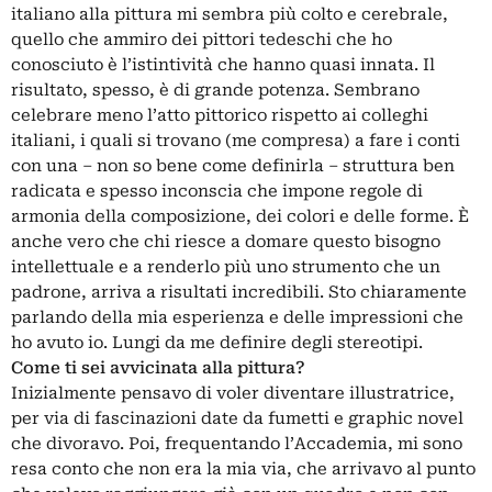
italiano alla pittura mi sembra più colto e cerebrale,
quello che ammiro dei pittori tedeschi che ho
conosciuto è l’istintività che hanno quasi innata. Il
risultato, spesso, è di grande potenza. Sembrano
celebrare meno l’atto pittorico rispetto ai colleghi
italiani, i quali si trovano (me compresa) a fare i conti
con una ‒ non so bene come definirla ‒ struttura ben
radicata e spesso inconscia che impone regole di
armonia della composizione, dei colori e delle forme. È
anche vero che chi riesce a domare questo bisogno
intellettuale e a renderlo più uno strumento che un
padrone, arriva a risultati incredibili. Sto chiaramente
parlando della mia esperienza e delle impressioni che
ho avuto io. Lungi da me definire degli stereotipi.
Come ti sei avvicinata alla pittura?
Inizialmente pensavo di voler diventare illustratrice,
per via di fascinazioni date da fumetti e graphic novel
che divoravo. Poi, frequentando l’Accademia, mi sono
resa conto che non era la mia via, che arrivavo al punto