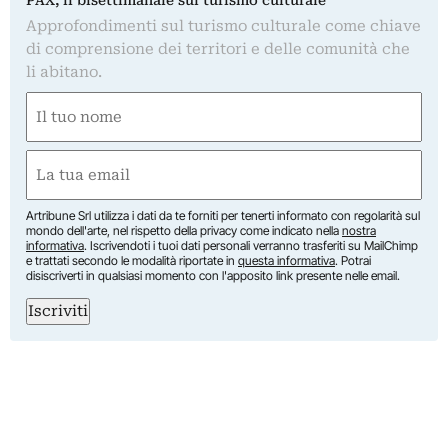
Approfondimenti sul turismo culturale come chiave
di comprensione dei territori e delle comunità che
li abitano.
Nome
(Obbligatorio)
Nome
Email
(Obbligatorio)
Artribune Srl utilizza i dati da te forniti per tenerti informato con regolarità sul
mondo dell'arte, nel rispetto della privacy come indicato nella
nostra
informativa
. Iscrivendoti i tuoi dati personali verranno trasferiti su MailChimp
e trattati secondo le modalità riportate in
questa informativa
. Potrai
disiscriverti in qualsiasi momento con l'apposito link presente nelle email.
Iscriviti