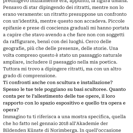
prediligevo inizialmente era, appunto, la figura umana.
Pensavo di star dipingendo dei ritratti, mentre non lo
erano veramente: un ritratto presuppone un confronto
con un’identità, mentre questo non accadeva. Piccole
epifanie e prese di coscienza graduali mi hanno portata
a capire che stavo avendo a che fare non con soggetti
da raffigurare, bensì con dei luoghi. Cerco delle
geografie, più che delle presenze, delle storie. Una
volta compreso questo è stato un passaggio naturale
ampliare, includere il paesaggio nella mia poetica.
Tuttora mi trovo a dipingere ritratti, ma con un altro
grado di comprensione.
Ti confronti anche con scultura e installazione?
Spesso le tue tele poggiano su basi scultoree. Quanto
conta per te l’allestimento delle tue opere, il loro
rapporto con lo spazio espositivo e quello tra opera e
opera?
Immagino tu ti riferisca a una mostra specifica, quella
che ho fatto nel gennaio 2018 all’Akademie der
Bildenden Künste di Norimberga. In quell’occasione