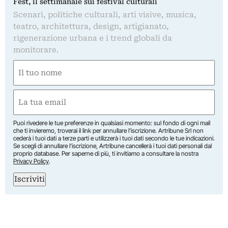
Fest, il settimanale sui festival culturali
Scenari, politiche culturali, arti visive, musica,
teatro, architettura, design, artigianato,
rigenerazione urbana e i trend globali da
monitorare.
Nome
(Required)
First
Email
(Required)
Puoi rivedere le tue preferenze in qualsiasi momento: sul fondo di ogni mail
che ti invieremo, troverai il link per annullare l’iscrizione. Artribune Srl non
cederà i tuoi dati a terze parti e utilizzerà i tuoi dati secondo le tue indicazioni.
Se scegli di annullare l’iscrizione, Artribune cancellerà i tuoi dati personali dal
proprio database. Per saperne di più, ti invitiamo a consultare la nostra
Privacy Policy
.
Iscriviti