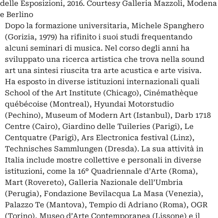
delle Esposizioni, 2016. Courtesy Galleria Mazzoli, Modena
e Berlino
Dopo la formazione universitaria,
Michele Spanghero
(Gorizia, 1979) ha rifinito i suoi studi frequentando
alcuni seminari di musica. Nel corso degli anni ha
sviluppato una ricerca artistica che trova nella
sound
art
una sintesi riuscita tra arte acustica e arte visiva.
Ha esposto in diverse istituzioni internazionali quali
School of the Art Institute (Chicago), Cinémathèque
québécoise (Montreal), Hyundai Motorstudio
(Pechino), Museum of Modern Art (Istanbul), Darb 1718
Centre (Cairo), Giardino delle Tuileries (Parigi), Le
Centquatre (Parigi), Ars Electronica festival (Linz),
Technisches Sammlungen (Dresda). La sua attività in
Italia include mostre collettive e personali in diverse
istituzioni, come la 16° Quadriennale d’Arte (Roma),
Mart (Rovereto), Galleria Nazionale dell’Umbria
(Perugia), Fondazione Bevilacqua La Masa (Venezia),
Palazzo Te (Mantova), Tempio di Adriano (Roma), OGR
(Torino), Museo d’Arte Contemporanea (Lissone) e il