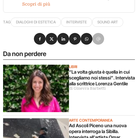
Scopri di più
TAG
DIALOGHI DI ESTETICA
INTERVISTE
SOUND ART
Condividi su Facebook
Condividi su X
Condividi su LinkedIn
Condividi su Pinterest
Condividi su WhatsApp
Condividi su Email
Da non perdere
LIBRI
“La volta giusta è quella in cui
scegliamo noi stessi”. Intervista
alla scrittrice Lorenza Gentile
di Ginevra Barbetti
ARTE CONTEMPORANEA
Ad Ascoli Piceno una nuova
opera interroga la Sibilla.
Intervista all’artista Omar