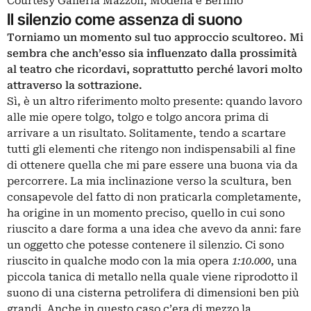
Courtesy Galleria Mazzoli, Modena e Berlino
Il silenzio come assenza di suono
Torniamo un momento sul tuo approccio scultoreo. Mi
sembra che anch’esso sia influenzato dalla prossimità
al teatro che ricordavi, soprattutto perché lavori molto
attraverso la sottrazione.
Sì, è un altro riferimento molto presente: quando lavoro
alle mie opere tolgo, tolgo e tolgo ancora prima di
arrivare a un risultato. Solitamente, tendo a scartare
tutti gli elementi che ritengo non indispensabili al fine
di ottenere quella che mi pare essere una buona via da
percorrere. La mia inclinazione verso la scultura, ben
consapevole del fatto di non praticarla completamente,
ha origine in un momento preciso, quello in cui sono
riuscito a dare forma a una idea che avevo da anni: fare
un oggetto che potesse contenere il silenzio. Ci sono
riuscito in qualche modo con la mia opera
1:10.000
, una
piccola tanica di metallo nella quale viene riprodotto il
suono di una cisterna petrolifera di dimensioni ben più
grandi. Anche in questo caso c’era di mezzo la