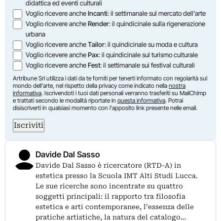
didattica ed eventi culturali
Voglio ricevere anche
Incanti
: il settimanale sul mercato dell'arte
Voglio ricevere anche
Render
: il quindicinale sulla rigenerazione
urbana
Voglio ricevere anche
Tailor
: il quindicinale su moda e cultura
Voglio ricevere anche
Pax
: il quindicinale sul turismo culturale
Voglio ricevere anche
Fest
: il settimanale sui festival culturali
Artribune Srl utilizza i dati da te forniti per tenerti informato con regolarità sul
mondo dell'arte, nel rispetto della privacy come indicato nella
nostra
informativa
. Iscrivendoti i tuoi dati personali verranno trasferiti su MailChimp
e trattati secondo le modalità riportate in
questa informativa
. Potrai
disiscriverti in qualsiasi momento con l'apposito link presente nelle email.
Iscriviti
Davide Dal Sasso
Davide Dal Sasso è ricercatore (RTD-A) in
estetica presso la Scuola IMT Alti Studi Lucca.
Le sue ricerche sono incentrate su quattro
soggetti principali: il rapporto tra filosofia
estetica e arti contemporanee, l’essenza delle
pratiche artistiche, la natura del catalogo…