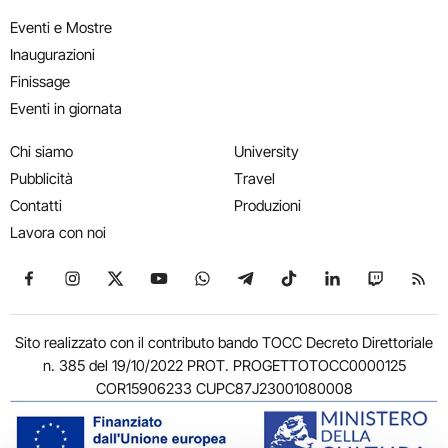
Eventi e Mostre
Inaugurazioni
Finissage
Eventi in giornata
Chi siamo
University
Pubblicità
Travel
Contatti
Produzioni
Lavora con noi
Seguici su Facebook
Seguici su Instagram
Seguici su X
Seguici su YouTube
Seguici su WhatsApp
Seguici su Telegram
Seguici su TikTok
Seguici su Link
Seguici su
Segui
Sito realizzato con il contributo bando TOCC Decreto Direttoriale
n. 385 del 19/10/2022 PROT. PROGETTOTOCC0000125
COR15906233 CUPC87J23001080008