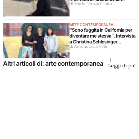
di Maria Letizia Paiato
Galliani
ARTE CONTEMPORANEA
“Sono fuggita in California per
diventare me stessa”. Intervista
a Christina Schlesinger
di Antonino La Vela
delle Guerrilla Girls
Altri articoli di: arte contemporanea
Leggi di più