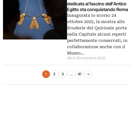
dedicata al fascino dell’Antico
Egitto sta conquistando Roma
Inaugurata lo scorso 24
ottobre 2025, la mostra alle
Scuderie del Quirinale porta
nella Capitale alcuni reperti
perfettamente conservati, in
collaborazione anche con il
Museo…
del 9 Novembre 2025
Paginazione degli articoli
1
2
3
…
41
Pagina successiva