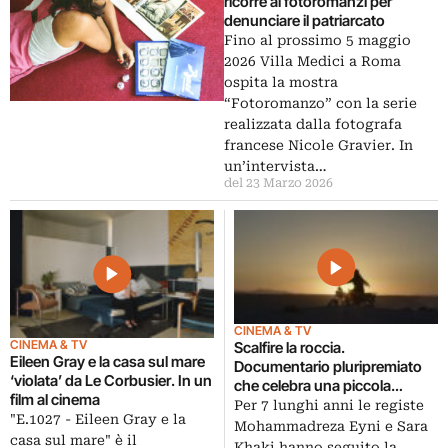
ricorre ai fotoromanzi per
denunciare il patriarcato
Fino al prossimo 5 maggio
2026 Villa Medici a Roma
ospita la mostra
“Fotoromanzo” con la serie
realizzata dalla fotografa
francese Nicole Gravier. In
un’intervista…
del 23 Marzo 2026
CINEMA & TV
CINEMA & TV
Scalfire la roccia.
Eileen Gray e la casa sul mare
Documentario pluripremiato
‘violata’ da Le Corbusier. In un
che celebra una piccola
film al cinema
grande donna iraniana
Per 7 lunghi anni le registe
"E.1027 - Eileen Gray e la
Mohammadreza Eyni e Sara
casa sul mare" è il
Khaki hanno seguito la