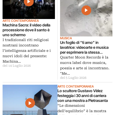
ARTE CONTEMPORANEA
Machina Sacra: il video della
processione dove il santo è
uno schermo
MUSICA
I tradizionali riti religiosi
Un foglio di “ti amo” in
nostrani incontrano
lavatrice: videoarte e musica
l’intelligenza artificiale e i
per esprimere la stessa
nuovi idoli del presente:
emozione
Quarter Moon Records è la
Machina…
nuova label dove musica,
del 14 Luglio 2026
poesia e arte si incontrano.
"Me…
del 5 Luglio 2026
ARTE CONTEMPORANEA
Lo scultore Gustavo Vèlez
festeggia i 30 anni di carriera
con una mostra a Pietrasanta
“Le dimensioni
dell’equilibrio” è la mostra