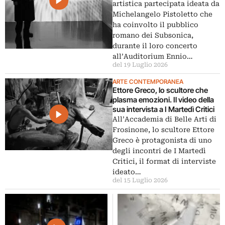
artistica partecipata ideata da
Michelangelo Pistoletto che
ha coinvolto il pubblico
romano dei Subsonica,
durante il loro concerto
all’Auditorium Ennio…
del 19 Luglio 2026
ARTE CONTEMPORANEA
Ettore Greco, lo scultore che
plasma emozioni. Il video della
sua intervista a I Martedì Critici
All’Accademia di Belle Arti di
Frosinone, lo scultore Ettore
Greco è protagonista di uno
degli incontri de I Martedì
Critici, il format di interviste
ideato…
del 15 Luglio 2026