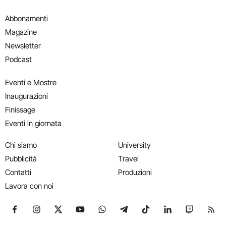
Abbonamenti
Magazine
Newsletter
Podcast
Eventi e Mostre
Inaugurazioni
Finissage
Eventi in giornata
Chi siamo
University
Pubblicità
Travel
Contatti
Produzioni
Lavora con noi
Seguici su Facebook
Seguici su Instagram
Seguici su X
Seguici su YouTube
Seguici su WhatsApp
Seguici su Telegram
Seguici su TikTok
Seguici su Link
Seguici su
Segui