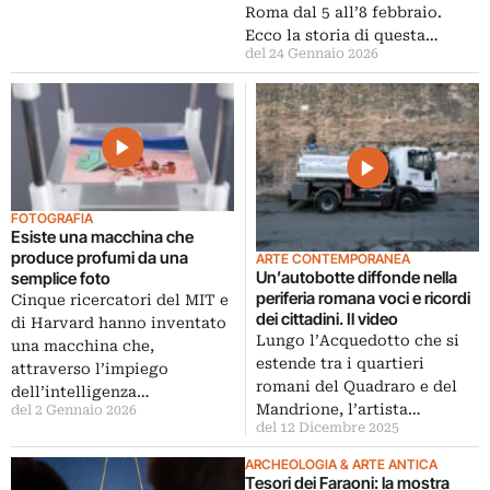
Roma dal 5 all’8 febbraio.
Ecco la storia di questa…
del 24 Gennaio 2026
FOTOGRAFIA
Esiste una macchina che
produce profumi da una
ARTE CONTEMPORANEA
Un’autobotte diffonde nella
semplice foto
periferia romana voci e ricordi
Cinque ricercatori del MIT e
dei cittadini. Il video
di Harvard hanno inventato
Lungo l’Acquedotto che si
una macchina che,
estende tra i quartieri
attraverso l’impiego
romani del Quadraro e del
dell’intelligenza…
Mandrione, l’artista…
del 2 Gennaio 2026
del 12 Dicembre 2025
ARCHEOLOGIA & ARTE ANTICA
Tesori dei Faraoni: la mostra