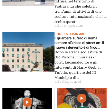
diffusa nel territorio di
Pietrasanta che celebra i
trent’anni di attività di uno
scultore internazionale che ha
scelto questo…
del 23 Giugno 2026
STREET & URBAN ART
Il quartiere Tufello di Roma
sempre più ricco di street art. Il
nuovo intervento è di Nico
Lopez Bruchi, l’intervista
Dopo la strada scolastica di
Giò Pistone, i murales di
Jorit, Lucamaleonte e gli
interventi di Harry Greb, il
Tufello, quartiere del III
Municipio di…
del 1 Giugno 2026