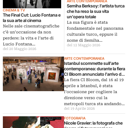
ARTE CONTEMPORANEA
Semiha Berksoy: l’artista turca
CINEMA & TV
che ha reso la sua vita
The Final Cut: Lucio Fontana e
un’opera totale
la sua arte al cinema
La sua figura è stata
Nelle sale cinematografiche
fondamentale nel panorama
c’è un’occasione da non
culturale turco, eppure il
perdere: la vita e l’arte di
nome di Semiha…
Lucio Fontana…
del 12 Maggio 2026
del 20 Maggio 2026
ARTE CONTEMPORANEA
Istanbul scommette sull’arte
contemporanea: durante la fiera
CI Bloom annunciato l’arrivo di
un nuovo spazio
La fiera CI Bloom, dal 16 al 19
aprile a Istanbul, è stata
l’occasione per cogliere la
direzione verso cui la
metropoli turca sta andando…
del 19 Aprile 2026
FOTOGRAFIA
Nicole Gravier: la fotografa che