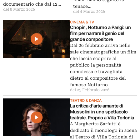
documentario che dal 12…
tenace…
del 8 Marzo 2026
del 4 Marzo 2026
CINEMA & TV
Chopin, Notturno a Parigi: un
film per narrare il genio del
grande compositore
Dal 26 febbraio arriva nelle
sale cinematografiche un film
che lascia scoprire al
pubblico la personalità
complessa e travagliata
dietro al compositore del
famoso Notturno
del 25 Febbraio 2026
TEATRO & DANZA
La critica d’arte amante di
Mussolini in uno spettacolo
teatrale. Proprio a Villa Torlonia
A Margherita Sarfatti è
dedicato il monologo in scena
al Teatro di Villa Torlonia di