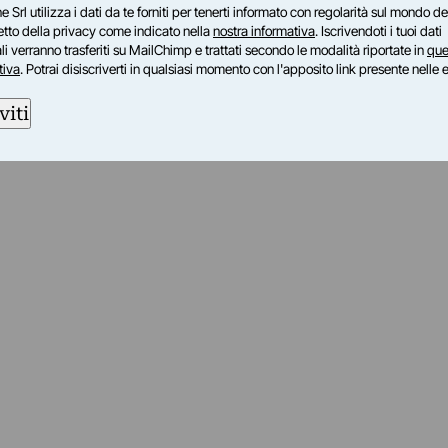
e Srl utilizza i dati da te forniti per tenerti informato con regolarità sul mondo del
petto della privacy come indicato nella
nostra informativa
. Iscrivendoti i tuoi dati
i verranno trasferiti su MailChimp e trattati secondo le modalità riportate in
que
tiva
. Potrai disiscriverti in qualsiasi momento con l'apposito link presente nelle 
viti