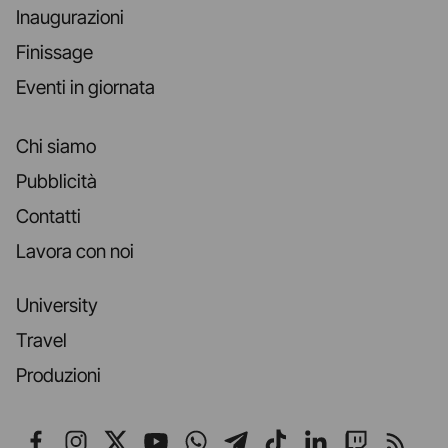
Inaugurazioni
Finissage
Eventi in giornata
Chi siamo
Pubblicità
Contatti
Lavora con noi
University
Travel
Produzioni
Seguici su Facebook
Seguici su Instagram
Seguici su X
Seguici su YouTube
Seguici su WhatsApp
Seguici su Telegr
Seguici su TikT
Seguici su L
Seguici 
Segui