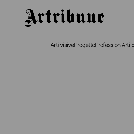
Artribune
Arti visive
Progetto
Professioni
Arti 