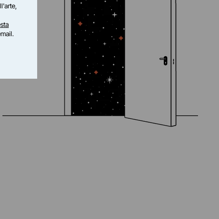
l'arte,
sta
email.