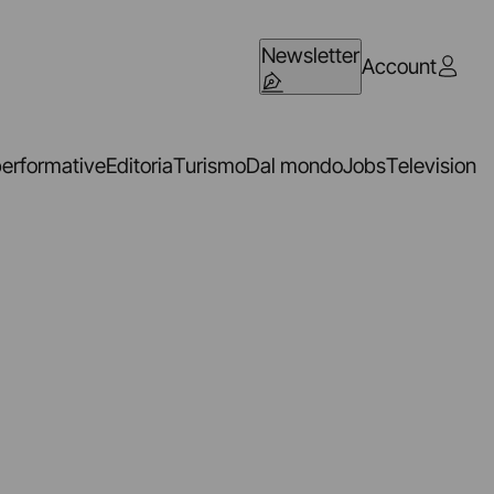
Newsletter
Account
performative
Editoria
Turismo
Dal mondo
Jobs
Television