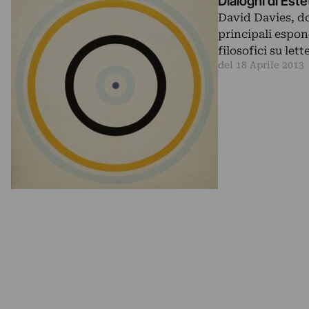
Dialoghi di Este
David Davies, do
principali espon
filosofici su let
del 18 Aprile 2013