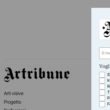
Nom
(Requ
First
Vogl
Artribune
S
I
R
T
Arti visive
P
Progetto
F