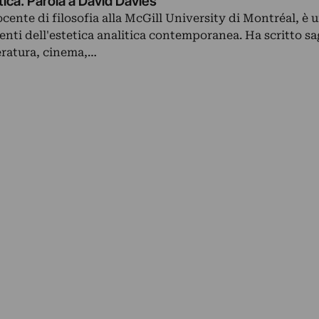
tica. Parola a David Davies
cente di filosofia alla McGill University di Montréal, è 
enti dell'estetica analitica contemporanea. Ha scritto sa
teratura, cinema,…