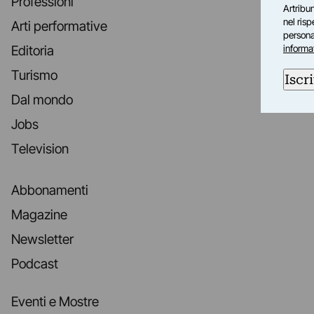
Professioni
Artribun
nel ris
Arti performative
personal
informa
Editoria
Turismo
Iscri
Dal mondo
Jobs
Television
Abbonamenti
Magazine
Newsletter
Podcast
Eventi e Mostre