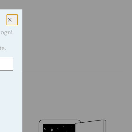
 ogni
e
te.