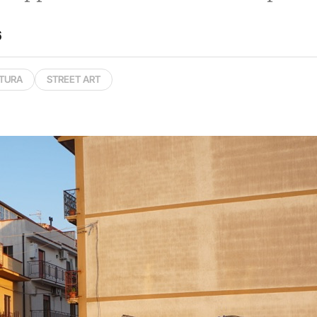
6
TTURA
STREET ART