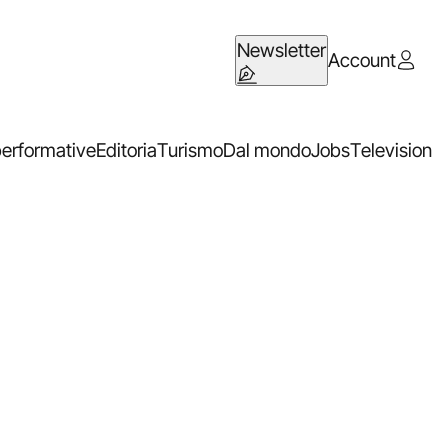
Newsletter
Account
performative
Editoria
Turismo
Dal mondo
Jobs
Television