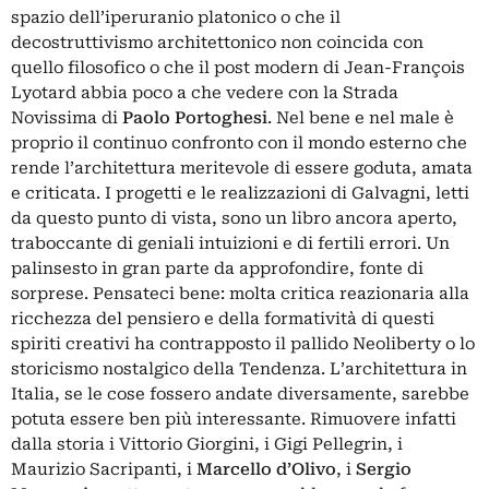
spazio dell’iperuranio platonico o che il
decostruttivismo architettonico non coincida con
quello filosofico o che il post modern di Jean-François
Lyotard abbia poco a che vedere con la Strada
Novissima di
Paolo Portoghesi
. Nel bene e nel male è
proprio il continuo confronto con il mondo esterno che
rende l’architettura meritevole di essere goduta, amata
e criticata. I progetti e le realizzazioni di Galvagni, letti
da questo punto di vista, sono un libro ancora aperto,
traboccante di geniali intuizioni e di fertili errori. Un
palinsesto in gran parte da approfondire, fonte di
sorprese. Pensateci bene: molta critica reazionaria alla
ricchezza del pensiero e della formatività di questi
spiriti creativi ha contrapposto il pallido Neoliberty o lo
storicismo nostalgico della Tendenza. L’architettura in
Italia, se le cose fossero andate diversamente, sarebbe
potuta essere ben più interessante. Rimuovere infatti
dalla storia i Vittorio Giorgini, i Gigi Pellegrin, i
Maurizio Sacripanti, i
Marcello d’Olivo
, i
Sergio