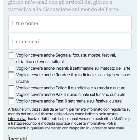
giorno un'e-mail con gli articoli del giorno e
partecipa alla discussione sul mondo dell'arte.
Nome
(Obbligatorio)
Nome
Email
(Obbligatorio)
Opzioni
Voglio ricevere anche
Segnala
: focus su mostre, festival,
didattica ed eventi culturali
Voglio ricevere anche
Incanti
: il settimanale sul mercato dell'arte
Voglio ricevere anche
Render
: il quindicinale sulla rigenerazione
urbana
Voglio ricevere anche
Tailor
: il quindicinale su moda e cultura
Voglio ricevere anche
Pax
: il quindicinale sul turismo culturale
Voglio ricevere anche
Fest
: il settimanale sui festival culturali
Artribune Srl utilizza i dati da te forniti per tenerti informato con regolarità sul
mondo dell'arte, nel rispetto della privacy come indicato nella
nostra
informativa
. Iscrivendoti i tuoi dati personali verranno trasferiti su MailChimp
e trattati secondo le modalità riportate in
questa informativa
. Potrai
disiscriverti in qualsiasi momento con l'apposito link presente nelle email.
Iscriviti