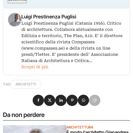
Luigi Prestinenza Puglisi
Luigi Prestinenza Puglisi (Catania 1956). Critico
di architettura. Collabora abitualmente con
Edilizia e territorio, The Plan, A10. E’ il direttore
scientifico della rivista Compasses
(www.compasses.ae) e della rivista on line
presS/Tletter. E’ presidente dell’ Associazione
Italiana di Architettura e Critica…
Scopri di più
TAG
ARCHITETTI
Condividi su Facebook
Condividi su X
Condividi su LinkedIn
Condividi su Pinterest
Condividi su WhatsApp
Condividi su Email
Da non perdere
ARCHITETTURA
È morto l’architetto Gianandrea