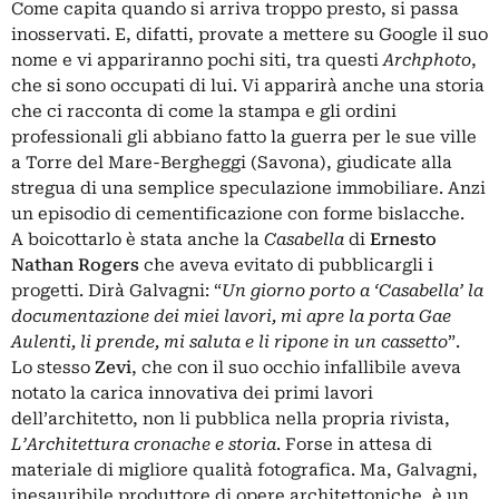
Come capita quando si arriva troppo presto, si passa
inosservati. E, difatti, provate a mettere su Google il suo
nome e vi appariranno pochi siti, tra questi
Archphoto
,
che si sono occupati di lui. Vi apparirà anche una storia
che ci racconta di come la stampa e gli ordini
professionali gli abbiano fatto la guerra per le sue ville
a Torre del Mare-Bergheggi (Savona), giudicate alla
stregua di una semplice speculazione immobiliare. Anzi
un episodio di cementificazione con forme bislacche.
A boicottarlo è stata anche la
Casabella
di
Ernesto
Nathan Rogers
che aveva evitato di pubblicargli i
progetti. Dirà Galvagni: “
Un giorno porto a ‘Casabella’ la
documentazione dei miei lavori, mi apre la porta Gae
Aulenti, li prende, mi saluta e li ripone in un cassetto
”.
Lo stesso
Zevi
, che con il suo occhio infallibile aveva
notato la carica innovativa dei primi lavori
dell’architetto, non li pubblica nella propria rivista,
L’Architettura cronache e storia
. Forse in attesa di
materiale di migliore qualità fotografica. Ma, Galvagni,
inesauribile produttore di opere architettoniche, è un