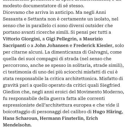
modesto documentatore di sé stesso.
Dicevamo che arriva in anticipo. Ma negli Anni
Sessanta e Settanta non è certamente un isolato, nel
senso che in parallelo ci sono diversi outsider che
portano avanti ricerche simili. Si pensi per tutti a
Vittorio Giorgini
, a
Gigi Pellegrin
, a
Maurizio
Sacripanti
o a
John Johansen
e
Frederick Kiesler
, solo
per citarne alcuni. La dimenticanza di Galvagni, come
quella dei suoi compagni di strada (nel senso che
percorrono, anche se spesso in solitaria, strade simili),
ci testimonia di uno dei più sciocchi misfatti di cui è
stata responsabile la critica architettonica. Misfatto di
gravità pari a quello operato da critici quali Siegfried
Giedion che, negli anni eroici del Movimento Moderno,
fu responsabile della guerra fatta alle correnti
espressioniste dell’architettura europea e che vide il
boicottaggio di personaggi del calibro di
Hugo Häring
,
Hans Scharoun
,
Hermann Finsterlin
,
Erich
Mendelsohn
.