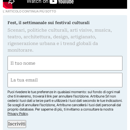
L'ARTICOLO CONTINUA PIÙ SOTTO
Fest, il settimanale sui festival culturali
Scenari, politiche culturali, arti visive, musica,
teatro, architettura, design, artigianato,
rigenerazione urbana e i trend globali da
monitorare.
Nome
(Obbligatorio)
Nome
Email
(Obbligatorio)
Puoi rivedere le tue preferenze in qualsiasi momento: sul fondo di ogni mail
che ti invieremo, troverai il link per annullare l’iscrizione. Artribune Srl non
cederà i tuoi dati a terze parti e utilizzerà i tuoi dati secondo le tue indicazioni.
Se scegli di annullare l’iscrizione, Artribune cancellerà i tuoi dati personali dal
proprio database. Per saperne di più, ti invitiamo a consultare la nostra
Privacy Policy
.
Iscriviti