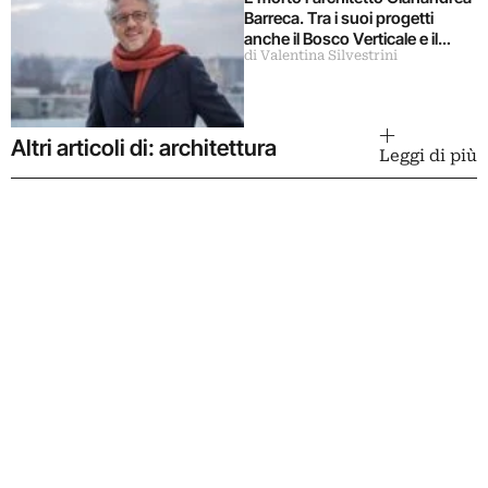
Barreca. Tra i suoi progetti
anche il Bosco Verticale e il
di Valentina Silvestrini
futuro Policlinico di Milano
Altri articoli di: architettura
Leggi di più