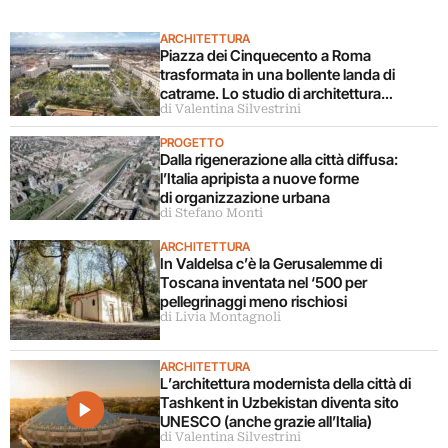
ARCHITETTURA
Piazza dei Cinquecento a Roma
trasformata in una bollente landa di
catrame. Lo studio di architettura
di Valentina Silvestrini
disconosce il progetto
PROGETTO
Dalla rigenerazione alla città diffusa:
l’Italia apripista a nuove forme
di organizzazione urbana
di Stefano Monti
ARCHITETTURA
In Valdelsa c’è la Gerusalemme di
Toscana inventata nel ‘500 per
pellegrinaggi meno rischiosi
di Livia Montagnoli
ARCHITETTURA
L’architettura modernista della città di
Tashkent in Uzbekistan diventa sito
UNESCO (anche grazie all’Italia)
di Valentina Silvestrini