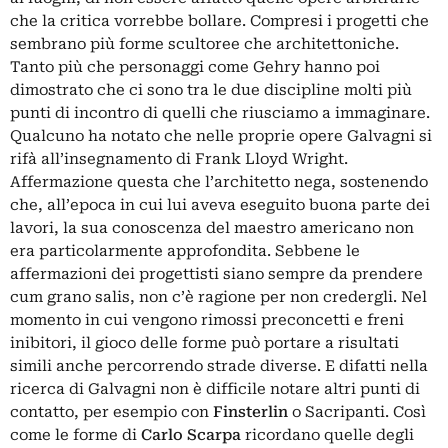
che la critica vorrebbe bollare. Compresi i progetti che
sembrano più forme scultoree che architettoniche.
Tanto più che personaggi come Gehry hanno poi
dimostrato che ci sono tra le due discipline molti più
punti di incontro di quelli che riusciamo a immaginare.
Qualcuno ha notato che nelle proprie opere Galvagni si
rifà all’insegnamento di Frank Lloyd Wright.
Affermazione questa che l’architetto nega, sostenendo
che, all’epoca in cui lui aveva eseguito buona parte dei
lavori, la sua conoscenza del maestro americano non
era particolarmente approfondita. Sebbene le
affermazioni dei progettisti siano sempre da prendere
cum grano salis, non c’è ragione per non credergli. Nel
momento in cui vengono rimossi preconcetti e freni
inibitori, il gioco delle forme può portare a risultati
simili anche percorrendo strade diverse. E difatti nella
ricerca di Galvagni non è difficile notare altri punti di
contatto, per esempio con
Finsterlin
o Sacripanti. Così
come le forme di
Carlo Scarpa
ricordano quelle degli