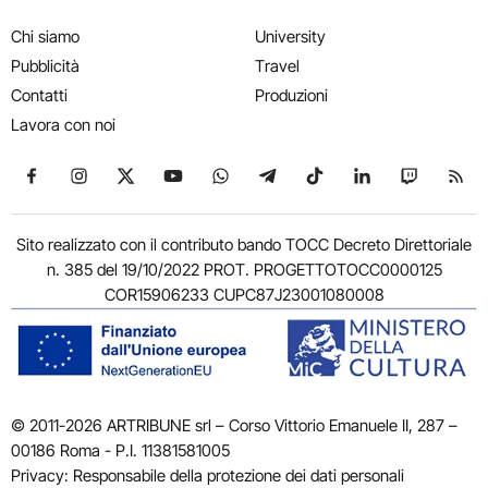
Chi siamo
University
Pubblicità
Travel
Contatti
Produzioni
Lavora con noi
Seguici su Facebook
Seguici su Instagram
Seguici su X
Seguici su YouTube
Seguici su WhatsApp
Seguici su Telegram
Seguici su TikTok
Seguici su Link
Seguici su
Segui
Sito realizzato con il contributo bando TOCC Decreto Direttoriale
n. 385 del 19/10/2022 PROT. PROGETTOTOCC0000125
COR15906233 CUPC87J23001080008
© 2011-2026 ARTRIBUNE srl – Corso Vittorio Emanuele II, 287 –
00186 Roma - P.I. 11381581005
Privacy: Responsabile della protezione dei dati personali