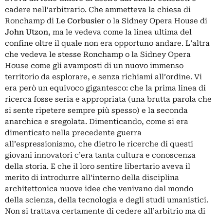
cadere nell’arbitrario. Che ammetteva la chiesa di
Ronchamp di
Le Corbusier
o la Sidney Opera House di
John Utzon
, ma le vedeva come la linea ultima del
confine oltre il quale non era opportuno andare. L’altra
che vedeva le stesse Ronchamp o la Sidney Opera
House come gli avamposti di un nuovo immenso
territorio da esplorare, e senza richiami all’ordine. Vi
era però un equivoco gigantesco: che la prima linea di
ricerca fosse seria e appropriata (una brutta parola che
si sente ripetere sempre più spesso) e la seconda
anarchica e sregolata. Dimenticando, come si era
dimenticato nella precedente guerra
all’espressionismo, che dietro le ricerche di questi
giovani innovatori c’era tanta cultura e conoscenza
della storia. E che il loro sentire libertario aveva il
merito di introdurre all’interno della disciplina
architettonica nuove idee che venivano dal mondo
della scienza, della tecnologia e degli studi umanistici.
Non si trattava certamente di cedere all’arbitrio ma di