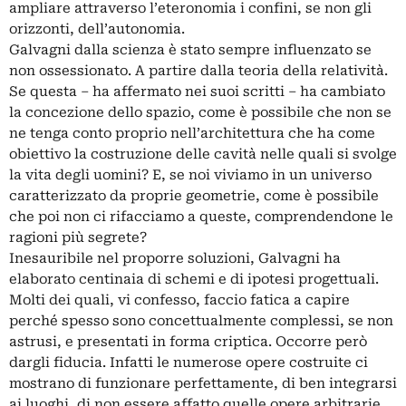
ampliare attraverso l’eteronomia i confini, se non gli
orizzonti, dell’autonomia.
Galvagni dalla scienza è stato sempre influenzato se
non ossessionato. A partire dalla teoria della relatività.
Se questa ‒ ha affermato nei suoi scritti ‒ ha cambiato
la concezione dello spazio, come è possibile che non se
ne tenga conto proprio nell’architettura che ha come
obiettivo la costruzione delle cavità nelle quali si svolge
la vita degli uomini? E, se noi viviamo in un universo
caratterizzato da proprie geometrie, come è possibile
che poi non ci rifacciamo a queste, comprendendone le
ragioni più segrete?
Inesauribile nel proporre soluzioni, Galvagni ha
elaborato centinaia di schemi e di ipotesi progettuali.
Molti dei quali, vi confesso, faccio fatica a capire
perché spesso sono concettualmente complessi, se non
astrusi, e presentati in forma criptica. Occorre però
dargli fiducia. Infatti le numerose opere costruite ci
mostrano di funzionare perfettamente, di ben integrarsi
ai luoghi, di non essere affatto quelle opere arbitrarie