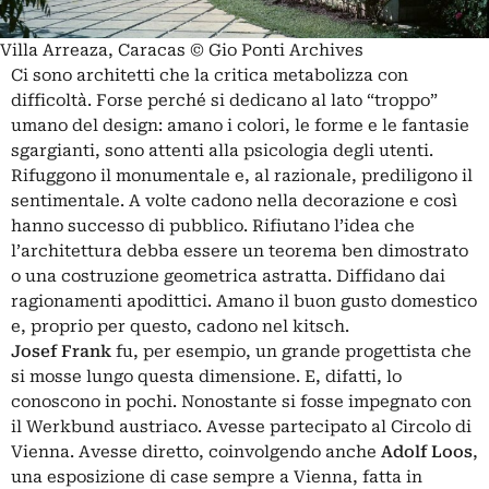
Villa Arreaza, Caracas © Gio Ponti Archives
Ci sono architetti che la critica metabolizza con
difficoltà. Forse perché si dedicano al lato “troppo”
umano del design: amano i colori, le forme e le fantasie
sgargianti, sono attenti alla psicologia degli utenti.
Rifuggono il monumentale e, al razionale, prediligono il
sentimentale. A volte cadono nella decorazione e così
hanno successo di pubblico. Rifiutano l’idea che
l’architettura debba essere un teorema ben dimostrato
o una costruzione geometrica astratta. Diffidano dai
ragionamenti apodittici. Amano il buon gusto domestico
e, proprio per questo, cadono nel kitsch.
Josef Frank
fu, per esempio, un grande progettista che
si mosse lungo questa dimensione. E, difatti, lo
conoscono in pochi. Nonostante si fosse impegnato con
il Werkbund austriaco. Avesse partecipato al Circolo di
Vienna. Avesse diretto, coinvolgendo anche
Adolf Loos
,
una esposizione di case sempre a Vienna, fatta in