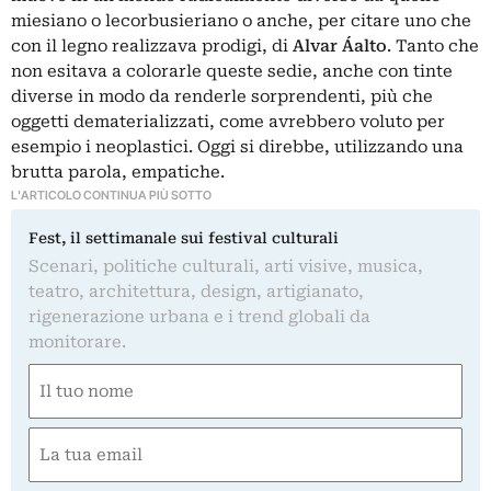
miesiano o lecorbusieriano o anche, per citare uno che
con il legno realizzava prodigi, di
Alvar Áalto
. Tanto che
non esitava a colorarle queste sedie, anche con tinte
diverse in modo da renderle sorprendenti, più che
oggetti dematerializzati, come avrebbero voluto per
esempio i neoplastici. Oggi si direbbe, utilizzando una
brutta parola, empatiche.
L'ARTICOLO CONTINUA PIÙ SOTTO
Fest, il settimanale sui festival culturali
Scenari, politiche culturali, arti visive, musica,
teatro, architettura, design, artigianato,
rigenerazione urbana e i trend globali da
monitorare.
Nome
(Required)
First
Email
(Required)