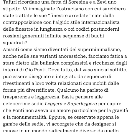
Tafuri ricordano una fetta di Soresina e a Zevi uno
stipetto. Vi immaginate l’ostracismo con cui sarebbero
state trattate le sue “finestre arredate” nate dalla
contrapposizione con l’algido stile internazionalista
delle finestre in lunghezza o coi codici postmoderni
rossiani generanti infinite sequenze di buchi
squadrati?
Amanti come siamo diventati del superminimalismo,
anche nelle sue varianti anoressiche, facciamo fatica a
stare dietro alla bulimica complessità e ricchezza degli
interni di Gio Ponti. Dove tutto, dal vaso sino al soffitto,
può essere disegnato e integrato da sequenze di
rivestimenti a loro volta relazionati con mobili dalle
forme più diversificate. Qualcuno ha parlato di
trasparenza e leggerezza. Basta pensare alle
celeberrime sedie
Leggera
e
Superleggera
per capire
che Ponti non aveva un amore particolare per la gravità
e la monumentalità. Eppure, se osservate appena le
gambe delle sedie, vi accorgete che da designer si
muove in un mondo radicalmente diverso da quello