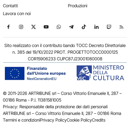
Contatti
Produzioni
Lavora con noi
Seguici su Facebook
Seguici su Instagram
Seguici su X
Seguici su YouTube
Seguici su WhatsApp
Seguici su Telegram
Seguici su TikTok
Seguici su Link
Seguici su
Segui
Sito realizzato con il contributo bando TOCC Decreto Direttoriale
n. 385 del 19/10/2022 PROT. PROGETTOTOCC0000125
COR15906233 CUPC87J23001080008
© 2011-2026 ARTRIBUNE srl – Corso Vittorio Emanuele II, 287 –
00186 Roma - P.I. 11381581005
Privacy: Responsabile della protezione dei dati personali
ARTRIBUNE srl – Corso Vittorio Emanuele II, 287 – 00186 Roma
Termini e condizioni
Privacy Policy
Cookie Policy
Credits