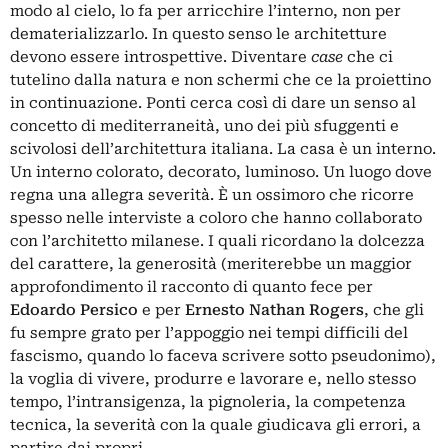
modo al cielo, lo fa per arricchire l’interno, non per
dematerializzarlo. In questo senso le architetture
devono essere introspettive. Diventare
case
che ci
tutelino dalla natura e non schermi che ce la proiettino
in continuazione. Ponti cerca così di dare un senso al
concetto di mediterraneità, uno dei più sfuggenti e
scivolosi dell’architettura italiana. La casa è un interno.
Un interno colorato, decorato, luminoso. Un luogo dove
regna una allegra severità. È un ossimoro che ricorre
spesso nelle interviste a coloro che hanno collaborato
con l’architetto milanese. I quali ricordano la dolcezza
del carattere, la generosità (meriterebbe un maggior
approfondimento il racconto di quanto fece per
Edoardo Persico
e per
Ernesto Nathan Rogers
, che gli
fu sempre grato per l’appoggio nei tempi difficili del
fascismo, quando lo faceva scrivere sotto pseudonimo),
la voglia di vivere, produrre e lavorare e, nello stesso
tempo, l’intransigenza, la pignoleria, la competenza
tecnica, la severità con la quale giudicava gli errori, a