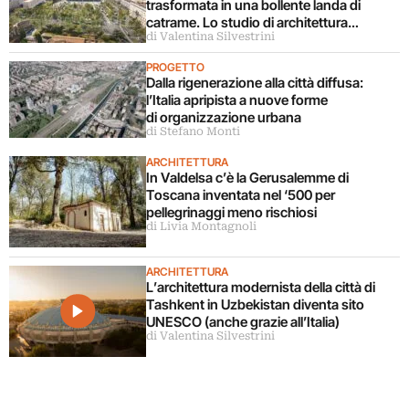
trasformata in una bollente landa di
catrame. Lo studio di architettura
di Valentina Silvestrini
disconosce il progetto
PROGETTO
Dalla rigenerazione alla città diffusa:
l’Italia apripista a nuove forme
di organizzazione urbana
di Stefano Monti
ARCHITETTURA
In Valdelsa c’è la Gerusalemme di
Toscana inventata nel ‘500 per
pellegrinaggi meno rischiosi
di Livia Montagnoli
ARCHITETTURA
L’architettura modernista della città di
Tashkent in Uzbekistan diventa sito
UNESCO (anche grazie all’Italia)
di Valentina Silvestrini