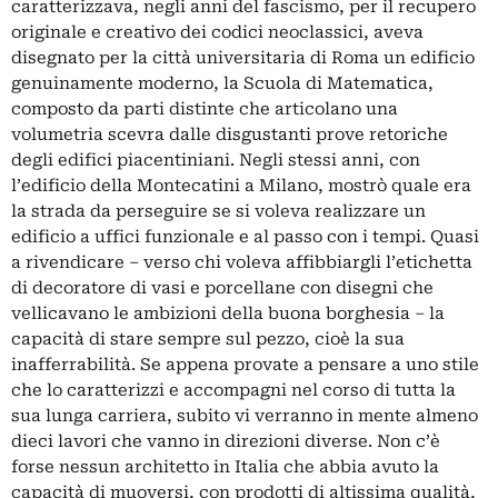
caratterizzava, negli anni del fascismo, per il recupero
originale e creativo dei codici neoclassici, aveva
disegnato per la città universitaria di Roma un edificio
genuinamente moderno, la Scuola di Matematica,
composto da parti distinte che articolano una
volumetria scevra dalle disgustanti prove retoriche
degli edifici piacentiniani. Negli stessi anni, con
l’edificio della Montecatini a Milano, mostrò quale era
la strada da perseguire se si voleva realizzare un
edificio a uffici funzionale e al passo con i tempi. Quasi
a rivendicare ‒ verso chi voleva affibbiargli l’etichetta
di decoratore di vasi e porcellane con disegni che
vellicavano le ambizioni della buona borghesia ‒ la
capacità di stare sempre sul pezzo, cioè la sua
inafferrabilità. Se appena provate a pensare a uno stile
che lo caratterizzi e accompagni nel corso di tutta la
sua lunga carriera, subito vi verranno in mente almeno
dieci lavori che vanno in direzioni diverse. Non c’è
forse nessun architetto in Italia che abbia avuto la
capacità di muoversi, con prodotti di altissima qualità,