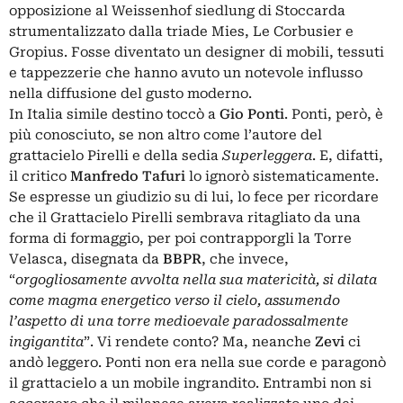
opposizione al Weissenhof siedlung di Stoccarda
strumentalizzato dalla triade Mies, Le Corbusier e
Gropius. Fosse diventato un designer di mobili, tessuti
e tappezzerie che hanno avuto un notevole influsso
nella diffusione del gusto moderno.
In Italia simile destino toccò a
Gio Ponti
. Ponti, però, è
più conosciuto, se non altro come l’autore del
grattacielo Pirelli e della sedia
Superleggera
. E, difatti,
il critico
Manfredo Tafuri
lo ignorò sistematicamente.
Se espresse un giudizio su di lui, lo fece per ricordare
che il Grattacielo Pirelli sembrava ritagliato da una
forma di formaggio, per poi contrapporgli la Torre
Velasca, disegnata da
BBPR
, che invece,
“
orgogliosamente avvolta nella sua matericità, si dilata
come magma energetico verso il cielo, assumendo
l’aspetto di una torre medioevale paradossalmente
ingigantita
”. Vi rendete conto? Ma, neanche
Zevi
ci
andò leggero. Ponti non era nella sue corde e paragonò
il grattacielo a un mobile ingrandito. Entrambi non si