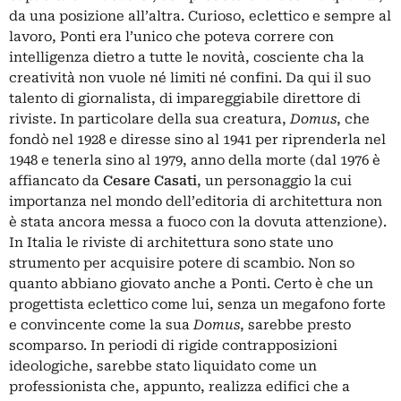
da una posizione all’altra. Curioso, eclettico e sempre al
lavoro, Ponti era l’unico che poteva correre con
intelligenza dietro a tutte le novità, cosciente cha la
creatività non vuole né limiti né confini. Da qui il suo
talento di giornalista, di impareggiabile direttore di
riviste. In particolare della sua creatura,
Domus
, che
fondò nel 1928 e diresse sino al 1941 per riprenderla nel
1948 e tenerla sino al 1979, anno della morte (dal 1976 è
affiancato da
Cesare Casati
, un personaggio la cui
importanza nel mondo dell’editoria di architettura non
è stata ancora messa a fuoco con la dovuta attenzione).
In Italia le riviste di architettura sono state uno
strumento per acquisire potere di scambio. Non so
quanto abbiano giovato anche a Ponti. Certo è che un
progettista eclettico come lui, senza un megafono forte
e convincente come la sua
Domus
, sarebbe presto
scomparso. In periodi di rigide contrapposizioni
ideologiche, sarebbe stato liquidato come un
professionista che, appunto, realizza edifici che a