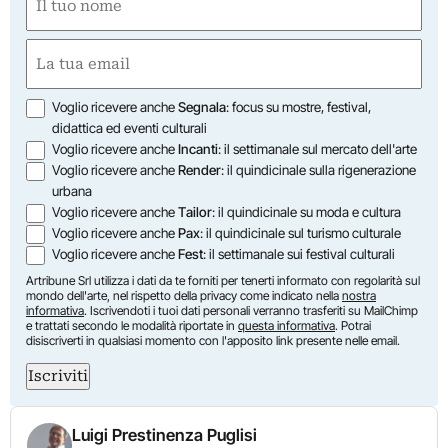
(Required)
First
Email
(Required)
Opzioni
Voglio ricevere anche
Segnala
: focus su mostre, festival,
didattica ed eventi culturali
Voglio ricevere anche
Incanti
: il settimanale sul mercato dell'arte
Voglio ricevere anche
Render
: il quindicinale sulla rigenerazione
urbana
Voglio ricevere anche
Tailor
: il quindicinale su moda e cultura
Voglio ricevere anche
Pax
: il quindicinale sul turismo culturale
Voglio ricevere anche
Fest
: il settimanale sui festival culturali
Artribune Srl utilizza i dati da te forniti per tenerti informato con regolarità sul
mondo dell'arte, nel rispetto della privacy come indicato nella
nostra
informativa
. Iscrivendoti i tuoi dati personali verranno trasferiti su MailChimp
e trattati secondo le modalità riportate in
questa informativa
. Potrai
disiscriverti in qualsiasi momento con l'apposito link presente nelle email.
Iscriviti
Luigi Prestinenza Puglisi