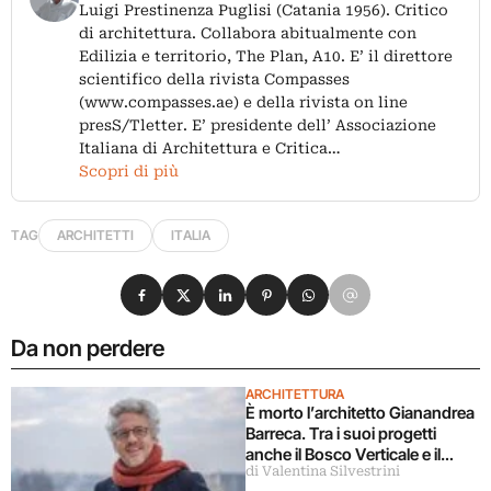
Luigi Prestinenza Puglisi (Catania 1956). Critico
di architettura. Collabora abitualmente con
Edilizia e territorio, The Plan, A10. E’ il direttore
scientifico della rivista Compasses
(www.compasses.ae) e della rivista on line
presS/Tletter. E’ presidente dell’ Associazione
Italiana di Architettura e Critica…
Scopri di più
TAG
ARCHITETTI
ITALIA
Condividi su Facebook
Condividi su X
Condividi su LinkedIn
Condividi su Pinterest
Condividi su WhatsApp
Condividi su Email
Da non perdere
ARCHITETTURA
È morto l’architetto Gianandrea
Barreca. Tra i suoi progetti
anche il Bosco Verticale e il
di Valentina Silvestrini
futuro Policlinico di Milano