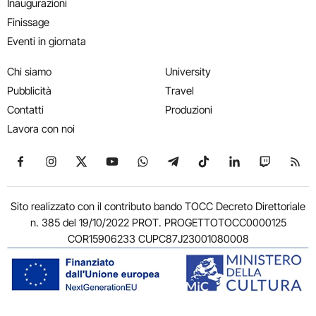
Inaugurazioni
Finissage
Eventi in giornata
Chi siamo
University
Pubblicità
Travel
Contatti
Produzioni
Lavora con noi
Seguici su Facebook
Seguici su Instagram
Seguici su X
Seguici su YouTube
Seguici su WhatsApp
Seguici su Telegram
Seguici su TikTok
Seguici su Link
Seguici su
Segui
Sito realizzato con il contributo bando TOCC Decreto Direttoriale
n. 385 del 19/10/2022 PROT. PROGETTOTOCC0000125
COR15906233 CUPC87J23001080008