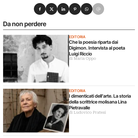
Condividi su Facebook
Condividi su X
Condividi su LinkedIn
Condividi su Pinterest
Condividi su WhatsApp
Condividi su Email
Da non perdere
EDITORIA
Che la poesia riparta dai
Digimon. Intervista al poeta
Luigi Riccio
di Maria Oppo
EDITORIA
I dimenticati dell’arte. La storia
della scrittrice molisana Lina
Pietravalle
di Ludovico Pratesi