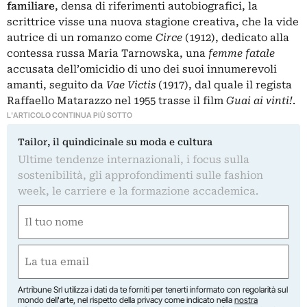
familiare
, densa di riferimenti autobiografici, la
scrittrice visse una nuova stagione creativa, che la vide
autrice di un romanzo come
Circe
(1912), dedicato alla
contessa russa Maria Tarnowska, una
femme fatale
accusata dell’omicidio di uno dei suoi innumerevoli
amanti, seguito da
Vae Victis
(1917), dal quale il regista
Raffaello Matarazzo nel 1955 trasse il film
Guai ai vinti!
.
L'ARTICOLO CONTINUA PIÙ SOTTO
Tailor, il quindicinale su moda e cultura
Ultime tendenze internazionali, i focus sulla
sostenibilità, gli approfondimenti sulle fashion
week, le carriere e la formazione accademica.
Nome
(Required)
First
Email
(Required)
Artribune Srl utilizza i dati da te forniti per tenerti informato con regolarità sul
mondo dell'arte, nel rispetto della privacy come indicato nella
nostra