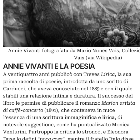
Annie Vivanti fotografata da Mario Nunes Vais, Collez
Vais (via Wikipedia)
ANNIE VIVANTI E LA POESIA
A ventiquattro anni pubblicò con Treves
Lirica
, la sua
prima raccolta di poesie, introdotta da uno scritto di
Carducci, che aveva conosciuto nel 1889 e con il quale
stabilì una relazione intima e duratura. Il successo del
libro le permise di pubblicare il romanzo
Marion artista
di caffè-concerto
(1891), che conteneva in nuce
l’essenza di una
scrittura immaginifica e lirica
, di
notevole suggestione, come ha puntualizzato Monica
Venturini. Purtroppo la critica lo stroncò, e
Eleonora
Duse
lo definì “
poca cosa
”, mentre il fratello Italo disse