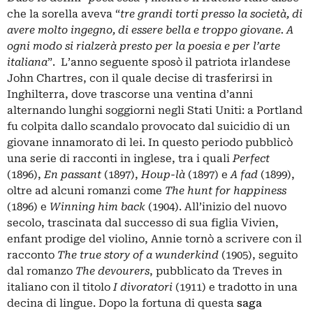
che la sorella aveva “
tre grandi torti presso la società, di
avere molto ingegno, di essere bella e troppo giovane. A
ogni modo si rialzerà presto per la poesia e per l’arte
italiana
”. L’anno seguente sposò il patriota irlandese
John Chartres, con il quale decise di trasferirsi in
Inghilterra, dove trascorse una ventina d’anni
alternando lunghi soggiorni negli Stati Uniti: a Portland
fu colpita dallo scandalo provocato dal suicidio di un
giovane innamorato di lei. In questo periodo pubblicò
una serie di racconti in inglese, tra i quali
Perfect
(1896),
En passant
(1897),
Houp-là
(1897) e
A fad
(1899),
oltre ad alcuni romanzi come
The hunt for happiness
(1896) e
Winning him back
(1904). All’inizio del nuovo
secolo, trascinata dal successo di sua figlia Vivien,
enfant prodige del violino, Annie tornò a scrivere con il
racconto
The true story of a wunderkind
(1905), seguito
dal romanzo
The devourers
, pubblicato da Treves in
italiano con il titolo
I divoratori
(1911) e tradotto in una
decina di lingue. Dopo la fortuna di questa
saga