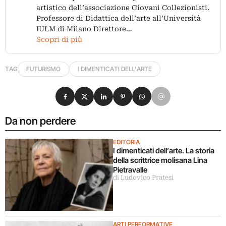
artistico dell’associazione Giovani Collezionisti.
Professore di Didattica dell’arte all’Università
IULM di Milano Direttore…
Scopri di più
TAG
FUTURISMO
I DIMENTICATI DELL'ARTE
Condividi su Facebook
Condividi su X
Condividi su LinkedIn
Condividi su Pinterest
Condividi su WhatsApp
Condividi su Email
Da non perdere
EDITORIA
I dimenticati dell’arte. La storia
della scrittrice molisana Lina
Pietravalle
di Ludovico Pratesi
ARTI PERFORMATIVE