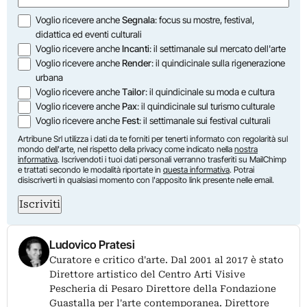
Opzioni
Voglio ricevere anche
Segnala
: focus su mostre, festival,
didattica ed eventi culturali
Voglio ricevere anche
Incanti
: il settimanale sul mercato dell'arte
Voglio ricevere anche
Render
: il quindicinale sulla rigenerazione
urbana
Voglio ricevere anche
Tailor
: il quindicinale su moda e cultura
Voglio ricevere anche
Pax
: il quindicinale sul turismo culturale
Voglio ricevere anche
Fest
: il settimanale sui festival culturali
Artribune Srl utilizza i dati da te forniti per tenerti informato con regolarità sul
mondo dell'arte, nel rispetto della privacy come indicato nella
nostra
informativa
. Iscrivendoti i tuoi dati personali verranno trasferiti su MailChimp
e trattati secondo le modalità riportate in
questa informativa
. Potrai
disiscriverti in qualsiasi momento con l'apposito link presente nelle email.
Iscriviti
Ludovico Pratesi
Curatore e critico d'arte. Dal 2001 al 2017 è stato
Direttore artistico del Centro Arti Visive
Pescheria di Pesaro Direttore della Fondazione
Guastalla per l'arte contemporanea. Direttore