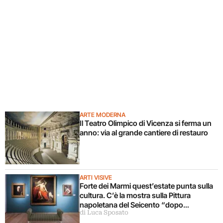
ARTE MODERNA
Il Teatro Olimpico di Vicenza si ferma un
anno: via al grande cantiere di restauro
ARTI VISIVE
Forte dei Marmi quest’estate punta sulla
cultura. C’è la mostra sulla Pittura
napoletana del Seicento “dopo
di Luca Sposato
Caravaggio”