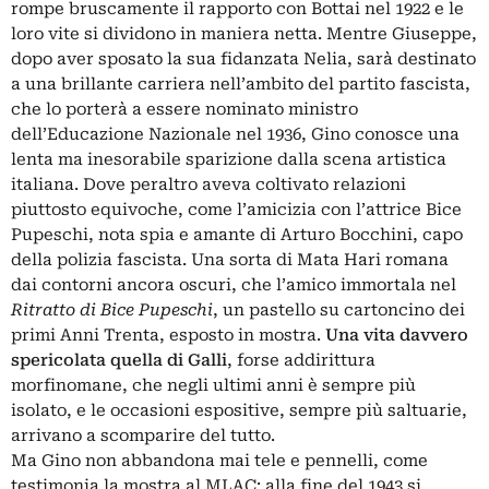
rompe bruscamente il rapporto con Bottai nel 1922 e le
loro vite si dividono in maniera netta. Mentre Giuseppe,
dopo aver sposato la sua fidanzata Nelia, sarà destinato
a una brillante carriera nell’ambito del
partito fascista
,
che lo porterà a essere nominato ministro
dell’Educazione Nazionale nel 1936, Gino conosce una
lenta ma inesorabile sparizione dalla scena artistica
italiana. Dove peraltro aveva coltivato relazioni
piuttosto equivoche, come l’amicizia con l’attrice Bice
Pupeschi, nota spia e amante di Arturo Bocchini, capo
della polizia fascista. Una sorta di Mata Hari romana
dai contorni ancora oscuri, che l’amico immortala nel
Ritratto di Bice Pupeschi
, un pastello su cartoncino dei
primi Anni Trenta, esposto in mostra.
Una vita davvero
spericolata quella di Galli
, forse addirittura
morfinomane, che negli ultimi anni è sempre più
isolato, e le occasioni espositive, sempre più saltuarie,
arrivano a scomparire del tutto.
Ma Gino non abbandona mai tele e pennelli, come
testimonia la mostra al MLAC: alla fine del 1943 si