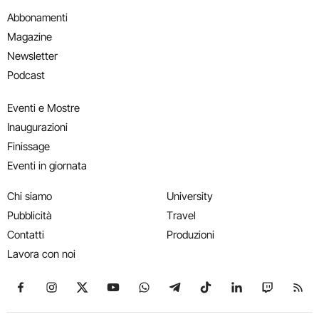
Abbonamenti
Magazine
Newsletter
Podcast
Eventi e Mostre
Inaugurazioni
Finissage
Eventi in giornata
Chi siamo
University
Pubblicità
Travel
Contatti
Produzioni
Lavora con noi
Seguici su Facebook
Seguici su Instagram
Seguici su X
Seguici su YouTube
Seguici su WhatsApp
Seguici su Telegram
Seguici su TikTok
Seguici su Link
Seguici su
Segui