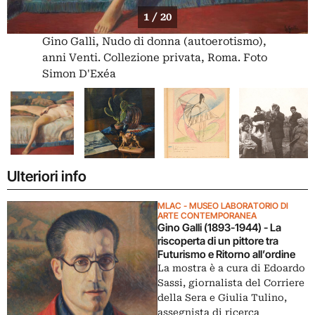
1 / 20
Gino Galli, Nudo di donna (autoerotismo),
anni Venti. Collezione privata, Roma. Foto
Simon D'Exéa
Ulteriori info
MLAC - MUSEO LABORATORIO DI
ARTE CONTEMPORANEA
Gino Galli (1893-1944) - La
riscoperta di un pittore tra
Futurismo e Ritorno all’ordine
La mostra è a cura di Edoardo
Sassi, giornalista del Corriere
della Sera e Giulia Tulino,
assegnista di ricerca