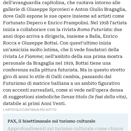
dell’avanguardia capitolina, che ruotava intorno alle
gallerie di Giuseppe Sprovieri e Anton Giulio Bragaglia,
dove Galli espone le sue opere insieme ad artisti come
Fortunato Depero
e Enrico Prampolini. Nel 1918 l’artista
inizia a collaborare con la rivista
Roma Futurista
: due
anni dopo arriva a dirigerla, insieme a Balla, Enrico
Rocca e Giuseppe Bottai. Con quest’ultimo inizia
un’amicizia molto intima, che li vede fondatori della
rivista
Le Fiamme
; nell’ambito della sua prima mostra
personale da Bragaglia nel 1919, Bottai tiene una
conferenza sulla pittura futurista. Ma in questo stretto
giro di anni lo stile di Galli cambia, passando dal
Futurismo di matrice balliana a un ambito figurativo
con accenti surrealisti, come si vede nell’opera densa
di suggestioni simboliche
Senza titolo (le fasi della vita)
,
databile ai primi Anni Venti.
L'ARTICOLO CONTINUA PIÙ SOTTO
PAX, il bisettimanale sul turismo culturale
Approfondimenti sul turismo culturale come chiave