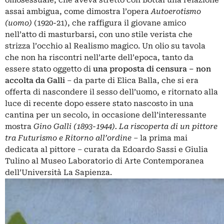
omosessuale, che aveva stretto con Bottai una relazione
assai ambigua, come dimostra l’opera
Autoerotismo
(uomo)
(1920-21), che raffigura il giovane amico
nell’atto di masturbarsi, con uno stile verista che
strizza l’occhio al Realismo magico. Un olio su tavola
che non ha riscontri nell’arte dell’epoca, tanto da
essere stato oggetto di
una proposta di censura ‒ non
accolta da Galli
‒ da parte di Elica Balla, che si era
offerta di nascondere il sesso dell’uomo, e ritornato alla
luce di recente dopo essere stato nascosto in una
cantina per un secolo, in occasione dell’interessante
mostra
Gino Galli (1893-1944). La riscoperta di un pittore
tra Futurismo e Ritorno all’ordine
‒ la prima mai
dedicata al pittore ‒ curata da Edoardo Sassi e Giulia
Tulino al Museo Laboratorio di Arte Contemporanea
dell’Università La Sapienza.