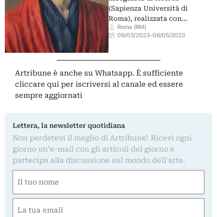
(Sapienza Università di
Roma), realizzata con…
Roma (RM)
09/03/2023
–
06/05/2023
Artribune è anche su Whatsapp. È sufficiente
cliccare qui
per iscriversi al canale ed essere
sempre aggiornati
Lettera, la newsletter quotidiana
Non perdetevi il meglio di Artribune! Ricevi ogni
giorno un'e-mail con gli articoli del giorno e
partecipa alla discussione sul mondo dell'arte.
Nome
(Required)
First
Email
(Required)