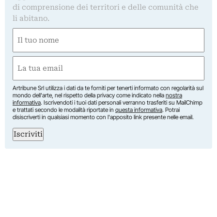
di comprensione dei territori e delle comunità che
li abitano.
Nome
(Required)
First
Email
(Required)
Artribune Srl utilizza i dati da te forniti per tenerti informato con regolarità sul
mondo dell'arte, nel rispetto della privacy come indicato nella
nostra
informativa
. Iscrivendoti i tuoi dati personali verranno trasferiti su MailChimp
e trattati secondo le modalità riportate in
questa informativa
. Potrai
disiscriverti in qualsiasi momento con l'apposito link presente nelle email.
Iscriviti