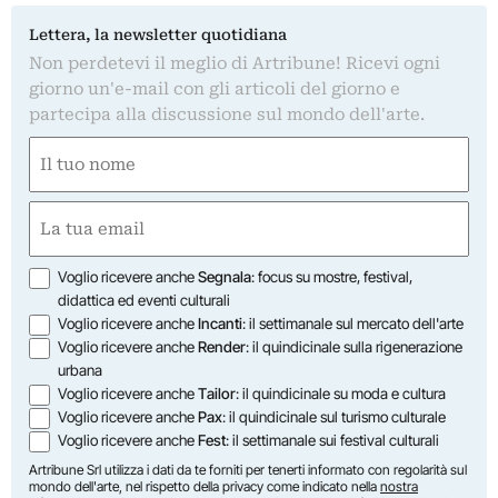
Lettera, la newsletter quotidiana
Non perdetevi il meglio di Artribune! Ricevi ogni
giorno un'e-mail con gli articoli del giorno e
partecipa alla discussione sul mondo dell'arte.
Nome
(Obbligatorio)
Nome
Email
(Obbligatorio)
Opzioni
Voglio ricevere anche
Segnala
: focus su mostre, festival,
didattica ed eventi culturali
Voglio ricevere anche
Incanti
: il settimanale sul mercato dell'arte
Voglio ricevere anche
Render
: il quindicinale sulla rigenerazione
urbana
Voglio ricevere anche
Tailor
: il quindicinale su moda e cultura
Voglio ricevere anche
Pax
: il quindicinale sul turismo culturale
Voglio ricevere anche
Fest
: il settimanale sui festival culturali
Artribune Srl utilizza i dati da te forniti per tenerti informato con regolarità sul
mondo dell'arte, nel rispetto della privacy come indicato nella
nostra