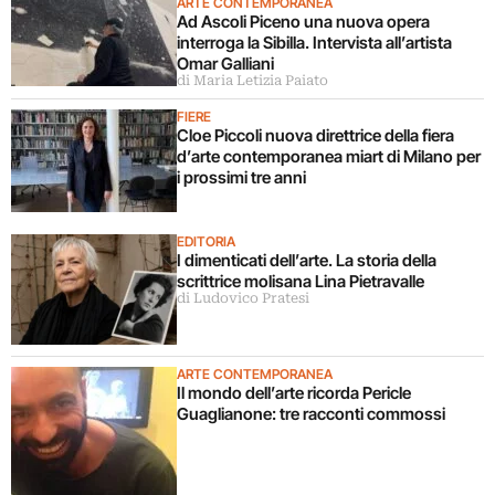
ARTE CONTEMPORANEA
Ad Ascoli Piceno una nuova opera
interroga la Sibilla. Intervista all’artista
Omar Galliani
di Maria Letizia Paiato
FIERE
Cloe Piccoli nuova direttrice della fiera
d’arte contemporanea miart di Milano per
i prossimi tre anni
EDITORIA
I dimenticati dell’arte. La storia della
scrittrice molisana Lina Pietravalle
di Ludovico Pratesi
ARTE CONTEMPORANEA
Il mondo dell’arte ricorda Pericle
Guaglianone: tre racconti commossi