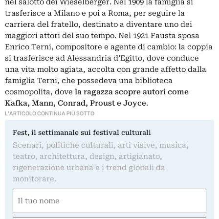
nel salotto dei Wieselberger. Nel 1909 la famiglia si
trasferisce a Milano e poi a Roma, per seguire la
carriera del fratello, destinato a diventare uno dei
maggiori attori del suo tempo. Nel 1921 Fausta sposa
Enrico Terni, compositore e agente di cambio: la coppia
si trasferisce ad Alessandria d’Egitto, dove conduce
una vita molto agiata, accolta con grande affetto dalla
famiglia Terni, che possedeva una biblioteca
cosmopolita, dove
la ragazza scopre autori come
Kafka
,
Mann
, Conrad,
Proust
e Joyce
.
L'ARTICOLO CONTINUA PIÙ SOTTO
Fest, il settimanale sui festival culturali
Scenari, politiche culturali, arti visive, musica,
teatro, architettura, design, artigianato,
rigenerazione urbana e i trend globali da
monitorare.
Nome
(Obbligatorio)