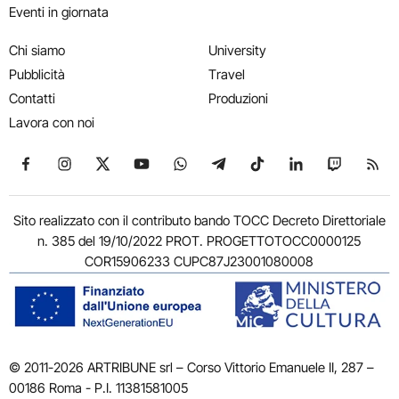
Eventi in giornata
Chi siamo
University
Pubblicità
Travel
Contatti
Produzioni
Lavora con noi
Seguici su Facebook
Seguici su Instagram
Seguici su X
Seguici su YouTube
Seguici su WhatsApp
Seguici su Telegram
Seguici su TikTok
Seguici su Link
Seguici su
Segui
Sito realizzato con il contributo bando TOCC Decreto Direttoriale
n. 385 del 19/10/2022 PROT. PROGETTOTOCC0000125
COR15906233 CUPC87J23001080008
© 2011-2026 ARTRIBUNE srl – Corso Vittorio Emanuele II, 287 –
00186 Roma - P.I. 11381581005