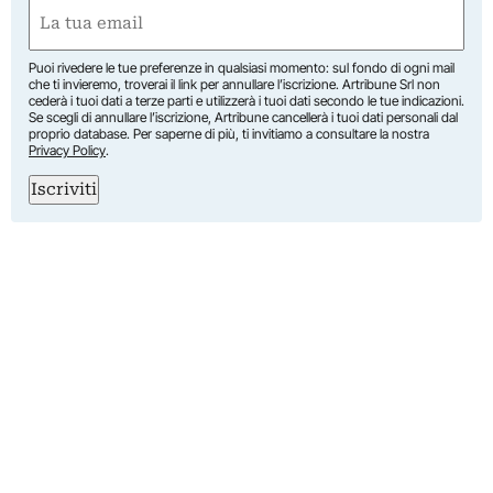
Nome
Email
(Obbligatorio)
Puoi rivedere le tue preferenze in qualsiasi momento: sul fondo di ogni mail
che ti invieremo, troverai il link per annullare l’iscrizione. Artribune Srl non
cederà i tuoi dati a terze parti e utilizzerà i tuoi dati secondo le tue indicazioni.
Se scegli di annullare l’iscrizione, Artribune cancellerà i tuoi dati personali dal
proprio database. Per saperne di più, ti invitiamo a consultare la nostra
Privacy Policy
.
Iscriviti