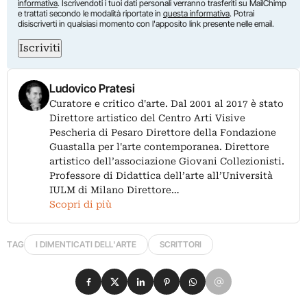
informativa
. Iscrivendoti i tuoi dati personali verranno trasferiti su MailChimp
e trattati secondo le modalità riportate in
questa informativa
. Potrai
disiscriverti in qualsiasi momento con l'apposito link presente nelle email.
Iscriviti
Ludovico Pratesi
Curatore e critico d'arte. Dal 2001 al 2017 è stato
Direttore artistico del Centro Arti Visive
Pescheria di Pesaro Direttore della Fondazione
Guastalla per l'arte contemporanea. Direttore
artistico dell’associazione Giovani Collezionisti.
Professore di Didattica dell’arte all’Università
IULM di Milano Direttore…
Scopri di più
TAG
I DIMENTICATI DELL'ARTE
SCRITTORI
Condividi su Facebook
Condividi su X
Condividi su LinkedIn
Condividi su Pinterest
Condividi su WhatsApp
Condividi su Email