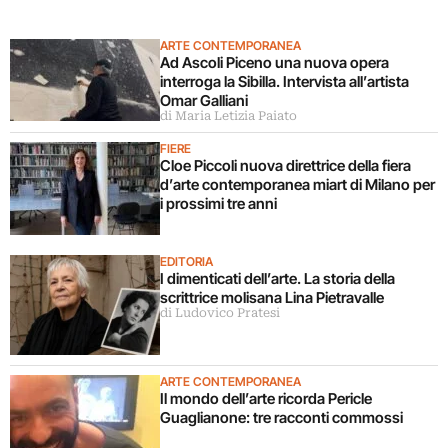
ARTE CONTEMPORANEA
Ad Ascoli Piceno una nuova opera
interroga la Sibilla. Intervista all’artista
Omar Galliani
di Maria Letizia Paiato
FIERE
Cloe Piccoli nuova direttrice della fiera
d’arte contemporanea miart di Milano per
i prossimi tre anni
EDITORIA
I dimenticati dell’arte. La storia della
scrittrice molisana Lina Pietravalle
di Ludovico Pratesi
ARTE CONTEMPORANEA
Il mondo dell’arte ricorda Pericle
Guaglianone: tre racconti commossi