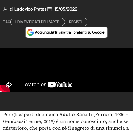
di Ludovico Pratesi
15/05/2022
TAG
I DIMENTICATI DELL'ARTE
REGISTI
Per gli esperti di cinema
Adolfo Baruffi
(Ferrara, 1926 ‒
Gambassi Terme, 2013) è un nome conosciuto, anche se
misterioso, che porta con sé il segreto di una rinuncia a