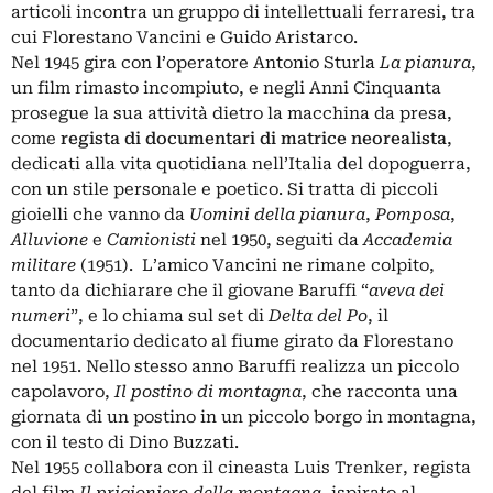
articoli incontra un gruppo di intellettuali ferraresi, tra
cui Florestano Vancini e Guido Aristarco.
Nel 1945 gira con l’operatore Antonio Sturla
La pianura
,
un film rimasto incompiuto, e negli Anni Cinquanta
prosegue la sua attività dietro la macchina da presa,
come
regista di documentari di matrice
neorealista
,
dedicati alla vita quotidiana nell’Italia del dopoguerra,
con un stile personale e poetico. Si tratta di piccoli
gioielli che vanno da
Uomini della pianura
,
Pomposa
,
Alluvione
e
Camionisti
nel 1950, seguiti da
Accademia
militare
(1951). L’amico Vancini ne rimane colpito,
tanto da dichiarare che il giovane Baruffi “
aveva dei
numeri
”, e lo chiama sul set di
Delta del Po
, il
documentario dedicato al fiume girato da Florestano
nel 1951. Nello stesso anno Baruffi realizza un piccolo
capolavoro,
Il postino di montagna
, che racconta una
giornata di un postino in un piccolo borgo in montagna,
con il testo di Dino Buzzati.
Nel 1955 collabora con il cineasta Luis Trenker, regista