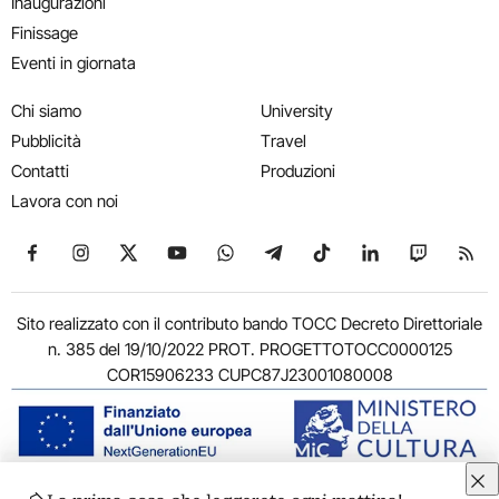
Inaugurazioni
Finissage
Eventi in giornata
Chi siamo
University
Pubblicità
Travel
Contatti
Produzioni
Lavora con noi
Seguici su Facebook
Seguici su Instagram
Seguici su X
Seguici su YouTube
Seguici su WhatsApp
Seguici su Telegram
Seguici su TikTok
Seguici su Link
Seguici su
Segui
Sito realizzato con il contributo bando TOCC Decreto Direttoriale
n. 385 del 19/10/2022 PROT. PROGETTOTOCC0000125
COR15906233 CUPC87J23001080008