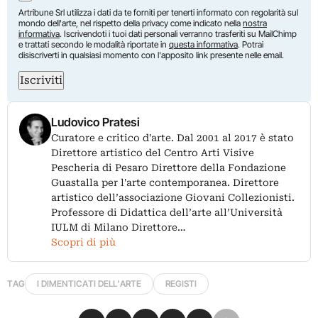
Artribune Srl utilizza i dati da te forniti per tenerti informato con regolarità sul
mondo dell'arte, nel rispetto della privacy come indicato nella
nostra
informativa
. Iscrivendoti i tuoi dati personali verranno trasferiti su MailChimp
e trattati secondo le modalità riportate in
questa informativa
. Potrai
disiscriverti in qualsiasi momento con l'apposito link presente nelle email.
Iscriviti
Ludovico Pratesi
Curatore e critico d'arte. Dal 2001 al 2017 è stato
Direttore artistico del Centro Arti Visive
Pescheria di Pesaro Direttore della Fondazione
Guastalla per l'arte contemporanea. Direttore
artistico dell’associazione Giovani Collezionisti.
Professore di Didattica dell’arte all’Università
IULM di Milano Direttore…
Scopri di più
TAG
I DIMENTICATI DELL'ARTE
REGISTI
Condividi su Facebook
Condividi su X
Condividi su LinkedIn
Condividi su Pinterest
Condividi su WhatsApp
Condividi su Email