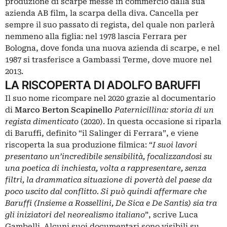
produzione di scarpe messe in commercio dalla sua
azienda AB film, la scarpa della diva
.
Cancella per
sempre il suo passato di regista, del quale non parlerà
nemmeno alla figlia: nel 1978 lascia Ferrara per
Bologna, dove fonda una nuova azienda di scarpe, e nel
1987 si trasferisce a Gambassi Terme, dove muore nel
2013.
LA RISCOPERTA DI ADOLFO BARUFFI
Il suo nome ricompare nel 2020 grazie al documentario
di
Marco Berton Scapinello
Paternicillina: storia di un
regista dimenticato
(2020). In questa occasione si riparla
di Baruffi, definito “il Salinger di Ferrara”, e viene
riscoperta la sua produzione filmica: “
I suoi lavori
presentano un’incredibile sensibilità, focalizzandosi su
una poetica di inchiesta, volta a rappresentare, senza
filtri, la drammatica situazione di povertà del paese da
poco uscito dal conflitto. Si può quindi affermare che
Baruffi (Insieme a Rossellini, De Sica e De Santis) sia tra
gli iniziatori del neorealismo italiano
”, scrive Luca
Gambelli. Alcuni suoi documentari sono visibili su