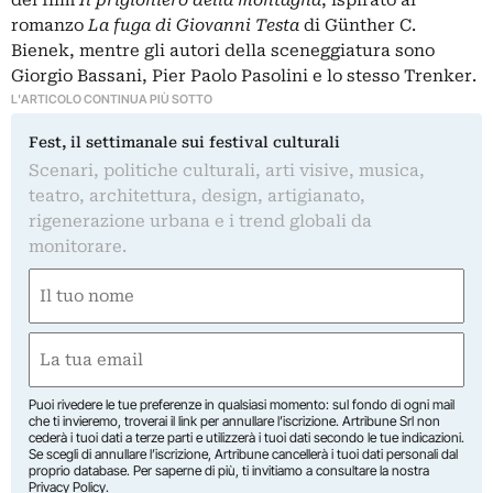
del film
Il prigioniero della montagna
, ispirato al
romanzo
La fuga di Giovanni Testa
di Günther C.
Bienek, mentre gli autori della sceneggiatura sono
Giorgio Bassani,
Pier Paolo Pasolini
e lo stesso Trenker.
L'ARTICOLO CONTINUA PIÙ SOTTO
Fest, il settimanale sui festival culturali
Scenari, politiche culturali, arti visive, musica,
teatro, architettura, design, artigianato,
rigenerazione urbana e i trend globali da
monitorare.
Nome
(Required)
First
Email
(Required)
Puoi rivedere le tue preferenze in qualsiasi momento: sul fondo di ogni mail
che ti invieremo, troverai il link per annullare l’iscrizione. Artribune Srl non
cederà i tuoi dati a terze parti e utilizzerà i tuoi dati secondo le tue indicazioni.
Se scegli di annullare l’iscrizione, Artribune cancellerà i tuoi dati personali dal
proprio database. Per saperne di più, ti invitiamo a consultare la nostra
Privacy Policy
.