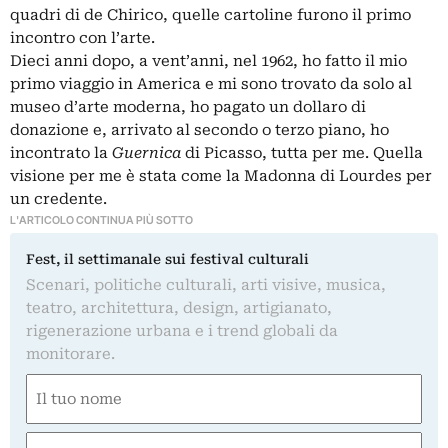
quadri di
de Chirico
, quelle cartoline furono il primo
incontro con l’arte.
Dieci anni dopo, a vent’anni, nel 1962, ho fatto il mio
primo viaggio in America e mi sono trovato da solo al
museo d’arte moderna, ho pagato un dollaro di
donazione e, arrivato al secondo o terzo piano, ho
incontrato la
Guernica
di Picasso, tutta per me. Quella
visione per me è stata come la Madonna di Lourdes per
un credente.
L'ARTICOLO CONTINUA PIÙ SOTTO
Fest, il settimanale sui festival culturali
Scenari, politiche culturali, arti visive, musica,
teatro, architettura, design, artigianato,
rigenerazione urbana e i trend globali da
monitorare.
Nome
(Obbligatorio)
Nome
Email