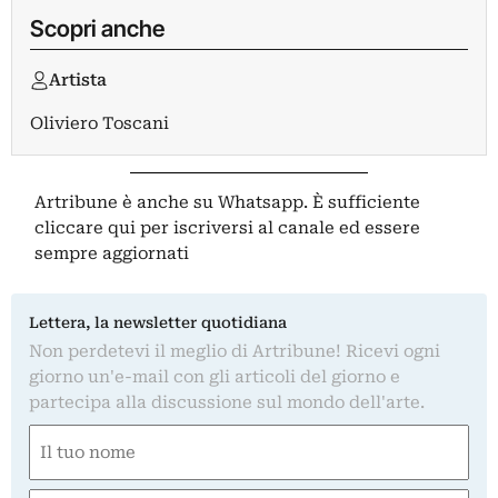
Scopri anche
Artista
Oliviero Toscani
Artribune è anche su Whatsapp. È sufficiente
cliccare qui
per iscriversi al canale ed essere
sempre aggiornati
Lettera, la newsletter quotidiana
Non perdetevi il meglio di Artribune! Ricevi ogni
giorno un'e-mail con gli articoli del giorno e
partecipa alla discussione sul mondo dell'arte.
Nome
(Obbligatorio)
Nome