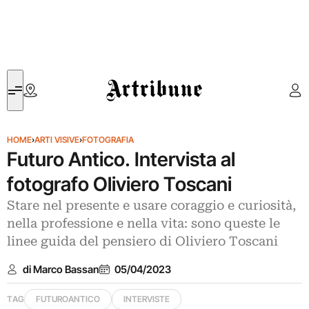
Artribune
HOME
›
ARTI VISIVE
›
FOTOGRAFIA
Futuro Antico. Intervista al
fotografo Oliviero Toscani
Stare nel presente e usare coraggio e curiosità,
nella professione e nella vita: sono queste le
linee guida del pensiero di Oliviero Toscani
di Marco Bassan
05/04/2023
TAG
FUTUROANTICO
INTERVISTE