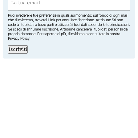
(Obbligatorio)
Puoi rivedere le tue preferenze in qualsiasi momento: sul fondo di ogni mail
che ti invieremo, troverai il link per annullare l’iscrizione. Artribune Srl non
cederà i tuoi dati a terze parti e utilizzerà i tuoi dati secondo le tue indicazioni.
Se scegli di annullare l’iscrizione, Artribune cancellerà i tuoi dati personali dal
proprio database. Per saperne di più, ti invitiamo a consultare la nostra
Privacy Policy
.
Iscriviti