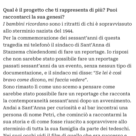
Qual è il progetto che ti rappresenta di più? Puoi
raccontarci la sua genesi?
I bambini ricordano
sono i ritratti di chi è sopravvissuto
allo sterminio nazista del 1944.
Per la commemorazione dei sessant’anni di questa
tragedia mi telefonò il sindaco di Sant’Anna di
Stazzema chiedendomi di fare un reportage. Io risposi
che non sarebbe stato possibile fare un reportage
passati sessant’anni da un evento, senza nessun tipo di
documentazione, e il sindaco mi disse: “
Se lei è così
bravo come dicono, mi faccia vedere
”.
Sono rimasto lì come uno scemo a pensare come
sarebbe stato possibile fare un reportage che racconta
la contemporaneità sessant’anni dopo un avvenimento.
Andai a Sant’Anna per curiosità e al bar incontrai una
persona di nome Petri, che cominciò a raccontarmi la
sua storia e di come fosse riuscito a sopravvivere allo
sterminio di tutta la sua famiglia da parte dei tedeschi.
Nei suoi occhi vidi il film di quello che era successo e