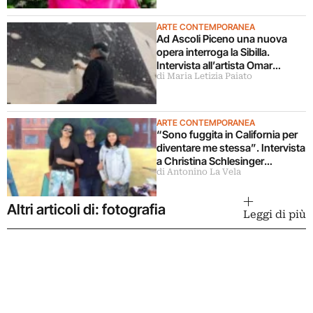
ARTE CONTEMPORANEA
Ad Ascoli Piceno una nuova
opera interroga la Sibilla.
Intervista all’artista Omar
di Maria Letizia Paiato
Galliani
ARTE CONTEMPORANEA
“Sono fuggita in California per
diventare me stessa”. Intervista
a Christina Schlesinger
di Antonino La Vela
delle Guerrilla Girls
Altri articoli di: fotografia
Leggi di più