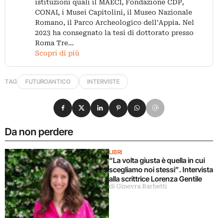
istituzioni quali il MAECI, Fondazione CDP,
CONAI, i Musei Capitolini, il Museo Nazionale
Romano, il Parco Archeologico dell’Appia. Nel
2023 ha consegnato la tesi di dottorato presso
Roma Tre…
Scopri di più
TAG
FUTUROANTICO
INTERVISTE
Condividi su Facebook
Condividi su X
Condividi su LinkedIn
Condividi su Pinterest
Condividi su WhatsApp
Condividi su Email
Da non perdere
LIBRI
“La volta giusta è quella in cui
scegliamo noi stessi”. Intervista
alla scrittrice Lorenza Gentile
di Ginevra Barbetti