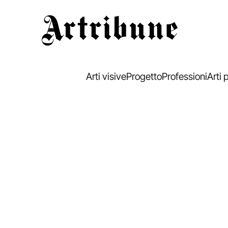
Artribune
Arti visive
Progetto
Professioni
Arti 