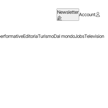
Newsletter
Account
performative
Editoria
Turismo
Dal mondo
Jobs
Television