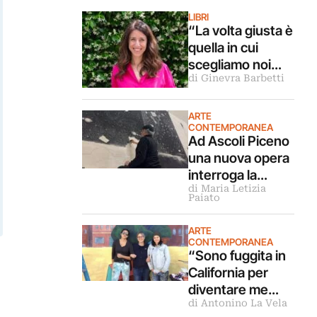
LIBRI
“La volta giusta è
quella in cui
scegliamo noi
di Ginevra Barbetti
stessi”.
Intervista alla
scrittrice
ARTE
CONTEMPORANEA
Lorenza Gentile
Ad Ascoli Piceno
una nuova opera
interroga la
di Maria Letizia
Sibilla. Intervista
Paiato
all’artista Omar
Galliani
ARTE
CONTEMPORANEA
“Sono fuggita in
California per
diventare me
di Antonino La Vela
stessa”.