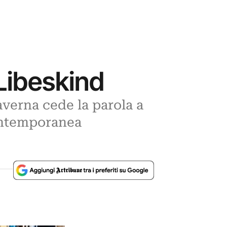
 Libeskind
verna cede la parola a
contemporanea