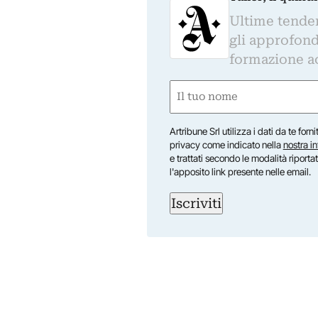
Ultime tendenz
gli approfond
formazione a
Nome
(Required)
First
Artribune Srl utilizza i dati da te forn
privacy come indicato nella
nostra i
e trattati secondo le modalità riporta
l'apposito link presente nelle email.
Iscriviti