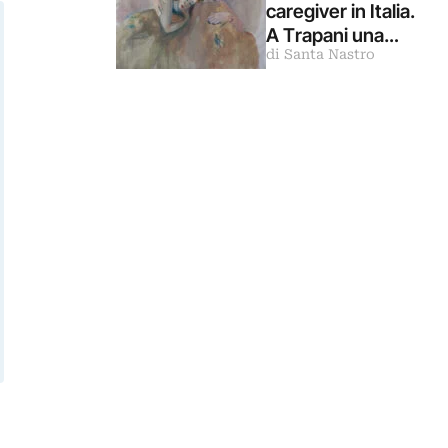
delle Guerrilla Girl
caregiver in Italia.
s
A Trapani una
di Santa Nastro
mostra spiega
che cos’è la cura