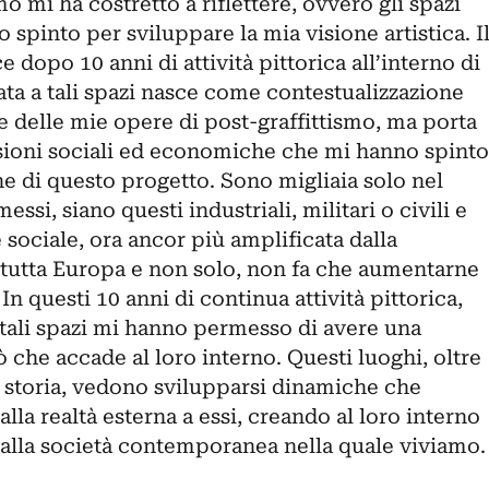
mo mi ha costretto a riflettere, ovvero gli spazi
 spinto per sviluppare la mia visione artistica. I
 dopo 10 anni di attività pittorica all’interno di
rata a tali spazi nasce come contestualizzazione
e delle mie opere di post-graffittismo, ma porta
essioni sociali ed economiche che mi hanno spinto
one di questo progetto. Sono migliaia solo nel
smessi, siano questi industriali, militari o civili e
 sociale, ora ancor più amplificata dalla
tutta Europa e non solo, non fa che aumentarne
n questi 10 anni di continua attività pittorica,
 tali spazi mi hanno permesso di avere una
iò che accade al loro interno. Questi luoghi, oltre
 storia, vedono svilupparsi dinamiche che
a realtà esterna a essi, creando al loro interno
dalla società contemporanea nella quale viviamo.