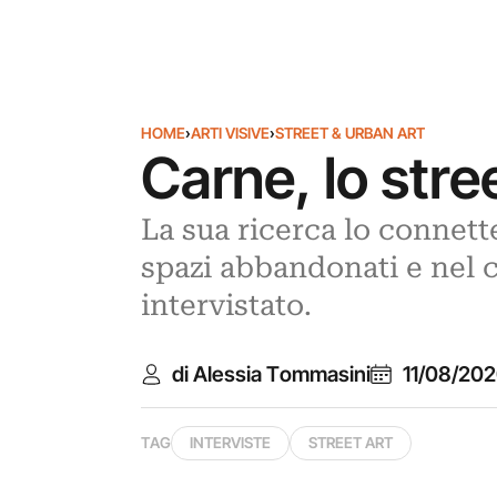
HOME
›
ARTI VISIVE
›
STREET & URBAN ART
Carne, lo stre
La sua ricerca lo connette
spazi abbandonati e nel c
intervistato.
di Alessia Tommasini
11/08/20
TAG
INTERVISTE
STREET ART