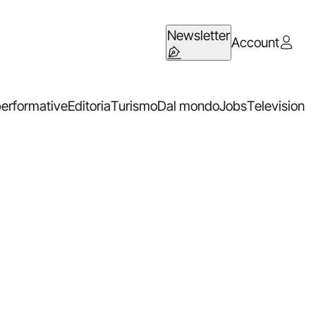
Newsletter
Account
performative
Editoria
Turismo
Dal mondo
Jobs
Television