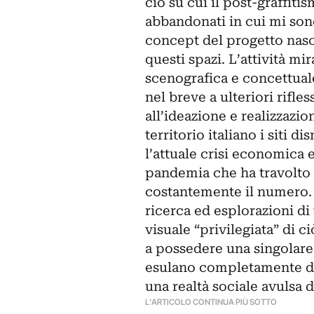
ciò su cui il post-graffitis
abbandonati in cui mi sono
concept del progetto nasce
questi spazi. L’attività mi
scenografica e concettual
nel breve a ulteriori rifl
all’ideazione e realizzazi
territorio italiano i siti di
l’attuale crisi economica e
pandemia che ha travolto 
costantemente il numero. I
ricerca ed esplorazioni di
visuale “privilegiata” di c
a possedere una singolare
esulano completamente dall
una realtà sociale avulsa 
L'ARTICOLO CONTINUA PIÙ SOTTO