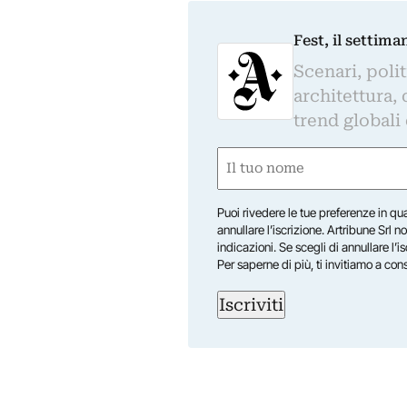
Fest, il settima
Scenari, polit
architettura, 
trend globali
Nome
(Required)
First
Puoi rivedere le tue preferenze in qua
annullare l’iscrizione. Artribune Srl no
indicazioni. Se scegli di annullare l’i
Per saperne di più, ti invitiamo a con
Iscriviti