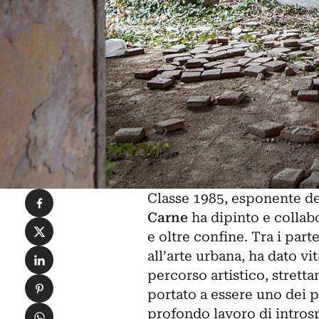
Condividi su Facebook
Classe 1985, esponente del 
Carne
ha dipinto e collab
Condividi su X
e oltre confine. Tra i parte
Condividi su LinkedIn
all’arte urbana, ha dato vi
percorso artistico, strett
Condividi su Pinterest
portato a essere uno dei p
Condividi su WhatsApp
profondo lavoro di introsp