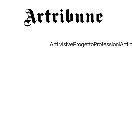
Artribune
Arti visive
Progetto
Professioni
Arti 