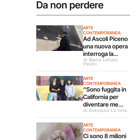
Da non perdere
l
ARTE
CONTEMPORANEA
Ad Ascoli Piceno
una nuova opera
interroga la
di Maria Letizia
Sibilla. Intervista
Paiato
all’artista Omar
Galliani
ARTE
CONTEMPORANEA
“Sono fuggita in
California per
diventare me
di Antonino La Vela
stessa”.
Intervista a
ARTE
Christina
CONTEMPORANEA
Schlesinger
Ci sono 8 milioni