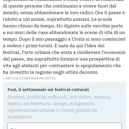
di queste persone che continuano a vivere fuori dal
mondo, senza abbandonare le loro radici. Ora il paese è
ridotto a 150 anime, soprattutto anziani. Le scuole
hanno chiuso da tempo. Ho dipinto sulle vecchie porte
e sui muri delle case abbandonate le scene di vita di un
tempo. Dopo il mio passaggio a Civita si sono cominciati
a vedere i primi turisti. È nata da qui l’idea del
festival, l’arte urbana che aiuta a risollevare l’economia
del paese, ma soprattutto fornisce una prospettiva di
vita agli abitanti per contrastare lo spopolamento che
ha investito la regione negli ultimi decenni.
L'ARTICOLO CONTINUA PIÙ SOTTO
Fest, il settimanale sui festival culturali
Scenari, politiche culturali, arti visive, musica,
teatro, architettura, design, artigianato,
rigenerazione urbana e i trend globali da
monitorare.
Nome