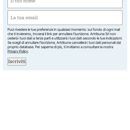
(Required)
First
Email
(Required)
Puoi rivedere le tue preferenze in qualsiasi momento: sul fondo di ogni mail
che ti invieremo, troverai il link per annullare l’iscrizione. Artribune Srl non
cederà i tuoi dati a terze parti e utilizzerà i tuoi dati secondo le tue indicazioni.
Se scegli di annullare l’iscrizione, Artribune cancellerà i tuoi dati personali dal
proprio database. Per saperne di più, ti invitiamo a consultare la nostra
Privacy Policy
.
Iscriviti