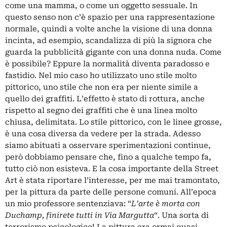
come una mamma, o come un oggetto sessuale. In
questo senso non c’è spazio per una rappresentazione
normale, quindi a volte anche la visione di una donna
incinta, ad esempio, scandalizza di più la signora che
guarda la pubblicità gigante con una donna nuda. Come
è possibile? Eppure la normalità diventa paradosso e
fastidio. Nel mio caso ho utilizzato uno stile molto
pittorico, uno stile che non era per niente simile a
quello dei graffiti. L’effetto è stato di rottura, anche
rispetto al segno dei graffiti che è una linea molto
chiusa, delimitata. Lo stile pittorico, con le linee grosse,
è una cosa diversa da vedere per la strada. Adesso
siamo abituati a osservare sperimentazioni continue,
però dobbiamo pensare che, fino a qualche tempo fa,
tutto ciò non esisteva. E la cosa importante della Street
Art è stata riportare l’interesse, per me mai tramontato,
per la pittura da parte delle persone comuni. All’epoca
un mio professore sentenziava: “
L’arte è morta con
Duchamp, finirete tutti in Via Margutta
“. Una sorta di
terrorismo psicologico! La pittura era ormai quasi