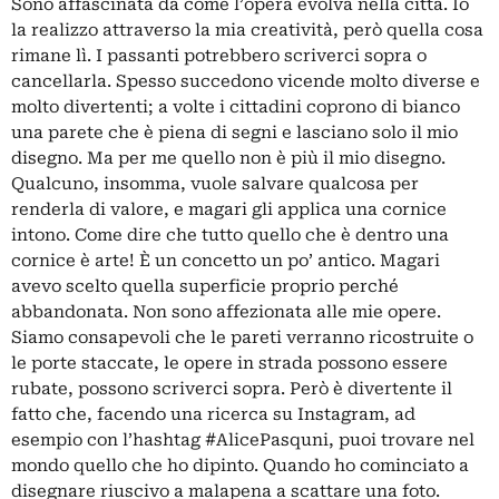
Sono affascinata da come l’opera evolva nella città. Io
la realizzo attraverso la mia creatività, però quella cosa
rimane lì. I passanti potrebbero scriverci sopra o
cancellarla. Spesso succedono vicende molto diverse e
molto divertenti; a volte i cittadini coprono di bianco
una parete che è piena di segni e lasciano solo il mio
disegno. Ma per me quello non è più il mio disegno.
Qualcuno, insomma, vuole salvare qualcosa per
renderla di valore, e magari gli applica una cornice
intono. Come dire che tutto quello che è dentro una
cornice è arte! È un concetto un po’ antico. Magari
avevo scelto quella superficie proprio perché
abbandonata. Non sono affezionata alle mie opere.
Siamo consapevoli che le pareti verranno ricostruite o
le porte staccate, le opere in strada possono essere
rubate, possono scriverci sopra. Però è divertente il
fatto che, facendo una ricerca su Instagram, ad
esempio con l’hashtag #AlicePasquni, puoi trovare nel
mondo quello che ho dipinto. Quando ho cominciato a
disegnare riuscivo a malapena a scattare una foto.