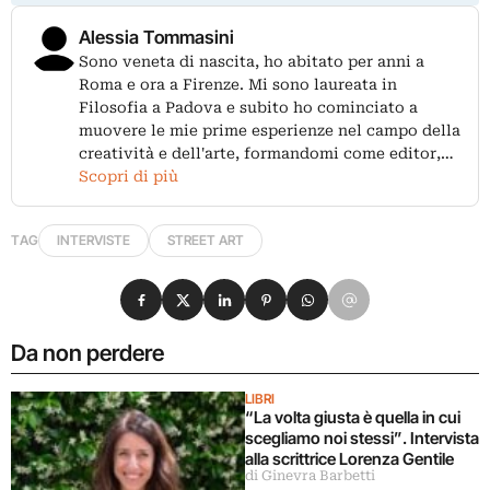
Alessia Tommasini
Sono veneta di nascita, ho abitato per anni a
Roma e ora a Firenze. Mi sono laureata in
Filosofia a Padova e subito ho cominciato a
muovere le mie prime esperienze nel campo della
creatività e dell'arte, formandomi come editor,…
Scopri di più
TAG
INTERVISTE
STREET ART
Condividi su Facebook
Condividi su X
Condividi su LinkedIn
Condividi su Pinterest
Condividi su WhatsApp
Condividi su Email
Da non perdere
LIBRI
“La volta giusta è quella in cui
scegliamo noi stessi”. Intervista
alla scrittrice Lorenza Gentile
di Ginevra Barbetti