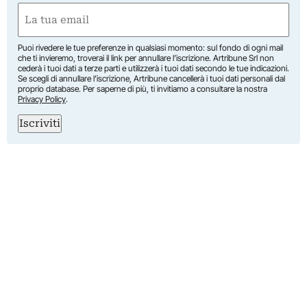
First
Email
(Required)
Puoi rivedere le tue preferenze in qualsiasi momento: sul fondo di ogni mail
che ti invieremo, troverai il link per annullare l’iscrizione. Artribune Srl non
cederà i tuoi dati a terze parti e utilizzerà i tuoi dati secondo le tue indicazioni.
Se scegli di annullare l’iscrizione, Artribune cancellerà i tuoi dati personali dal
proprio database. Per saperne di più, ti invitiamo a consultare la nostra
Privacy Policy
.
Iscriviti