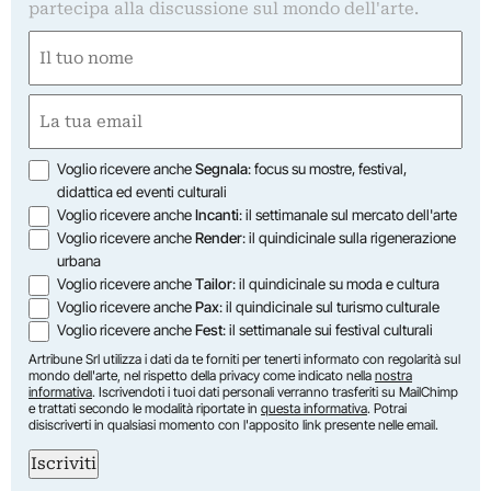
partecipa alla discussione sul mondo dell'arte.
Nome
(Required)
First
Email
(Required)
Opzioni
Voglio ricevere anche
Segnala
: focus su mostre, festival,
didattica ed eventi culturali
Voglio ricevere anche
Incanti
: il settimanale sul mercato dell'arte
Voglio ricevere anche
Render
: il quindicinale sulla rigenerazione
urbana
Voglio ricevere anche
Tailor
: il quindicinale su moda e cultura
Voglio ricevere anche
Pax
: il quindicinale sul turismo culturale
Voglio ricevere anche
Fest
: il settimanale sui festival culturali
Artribune Srl utilizza i dati da te forniti per tenerti informato con regolarità sul
mondo dell'arte, nel rispetto della privacy come indicato nella
nostra
informativa
. Iscrivendoti i tuoi dati personali verranno trasferiti su MailChimp
e trattati secondo le modalità riportate in
questa informativa
. Potrai
disiscriverti in qualsiasi momento con l'apposito link presente nelle email.
Iscriviti