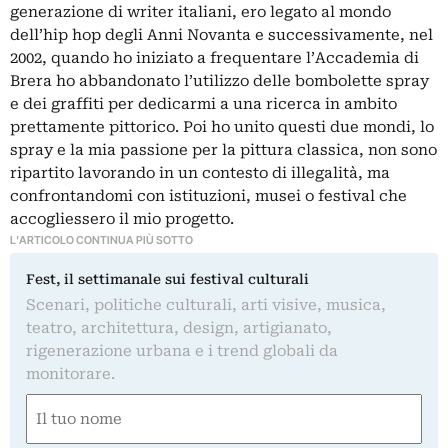
generazione di writer italiani, ero legato al mondo
dell’hip hop degli Anni Novanta e successivamente, nel
2002, quando ho iniziato a frequentare l’Accademia di
Brera ho abbandonato l’utilizzo delle bombolette spray
e dei graffiti per dedicarmi a una ricerca in ambito
prettamente pittorico. Poi ho unito questi due mondi, lo
spray e la mia passione per la pittura classica, non sono
ripartito lavorando in un contesto di illegalità, ma
confrontandomi con istituzioni, musei o festival che
accogliessero il mio progetto.
L'ARTICOLO CONTINUA PIÙ SOTTO
Fest, il settimanale sui festival culturali
Scenari, politiche culturali, arti visive, musica,
teatro, architettura, design, artigianato,
rigenerazione urbana e i trend globali da
monitorare.
Nome
(Required)