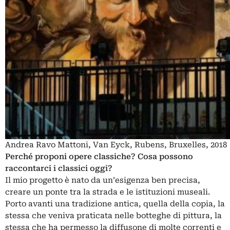
Andrea Ravo Mattoni, Van Eyck, Rubens, Bruxelles, 2018
Perché proponi opere classiche? Cosa possono
raccontarci i classici oggi?
Il mio progetto è nato da un’esigenza ben precisa,
creare un ponte tra la strada e le istituzioni museali.
Porto avanti una tradizione antica, quella della copia, la
stessa che veniva praticata nelle botteghe di pittura, la
stessa che ha permesso la diffusone di molte correnti e