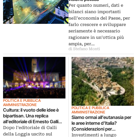
Per quanto numeri, dati e
bilanci siano importanti
nell’economia del Paese, per
farlo crescere e sviluppare
seriamente è necessario
ragionare in un’ottica più
ampia, per…
di Stefano Monti
POLITICA E PUBBLICA
AMMINISTRAZIONE
POLITICA E PUBBLICA
Cultura: il vuoto delle idee è
AMMINISTRAZIONE
bipartisan. Una replica
Siamo ormai all’eutanasia per
all’editoriale di Ernesto Galli
le aree interne d’Italia?
della Loggia
Dopo l’editoriale di Galli
(Considerazioni per
della Loggia uscito sul
un’inversione di tendenza)
Investimenti a lungo