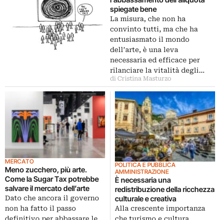
spiegate bene
La misura, che non ha
convinto tutti, ma che ha
entusiasmato il mondo
dell’arte, è una leva
necessaria ed efficace per
rilanciare la vitalità degli…
di Cristina Masturzo
MERCATO
POLITICA E PUBBLICA
Meno zucchero, più arte.
AMMINISTRAZIONE
Come la Sugar Tax potrebbe
È necessaria una
salvare il mercato dell’arte
redistribuzione della ricchezza
culturale e creativa
Dato che ancora il governo
Alla crescente importanza
non ha fatto il passo
che turismo e cultura
definitivo per abbassare le