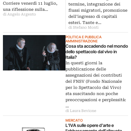
Corriere venerdì 11 luglio,
termine, integrazione dei
una riflessione sulla…
flussi migratori, promozione
di Angelo Argento
dell’ingresso di capitali
esteri. Tante e…
di Stefano Monti
POLITICA E PUBBLICA
AMMINISTRAZIONE
Cosa sta accadendo nel mondo
dello spettacolo dal vivo in
Italia?
In questi giorni la
pubblicazione delle
assegnazioni dei contributi
del FNSV (Fondo Nazionale
per lo Spettacolo dal Vivo)
sta suscitando non poche
preoccupazioni e perplessità:
…
di Laura Bevione
MERCATO
L’IVA sulle opere d’arte e
l’abbassamento dell’aliquota