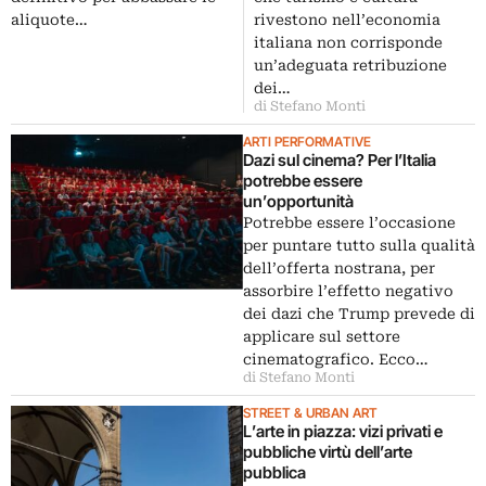
rivestono nell’economia
aliquote…
italiana non corrisponde
un’adeguata retribuzione
dei…
di Stefano Monti
ARTI PERFORMATIVE
Dazi sul cinema? Per l’Italia
potrebbe essere
un’opportunità
Potrebbe essere l’occasione
per puntare tutto sulla qualità
dell’offerta nostrana, per
assorbire l’effetto negativo
dei dazi che Trump prevede di
applicare sul settore
cinematografico. Ecco…
di Stefano Monti
STREET & URBAN ART
L’arte in piazza: vizi privati e
pubbliche virtù dell’arte
pubblica