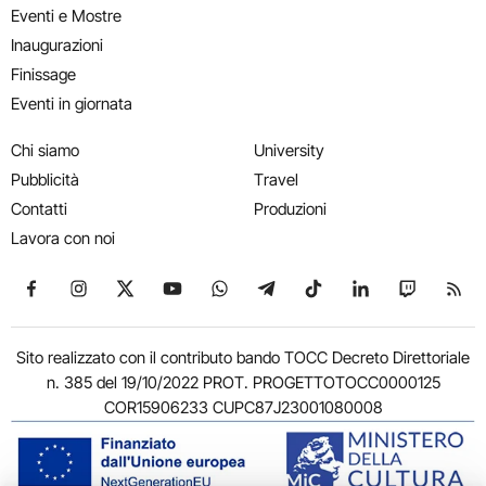
Eventi e Mostre
Inaugurazioni
Finissage
Eventi in giornata
Chi siamo
University
Pubblicità
Travel
Contatti
Produzioni
Lavora con noi
Seguici su Facebook
Seguici su Instagram
Seguici su X
Seguici su YouTube
Seguici su WhatsApp
Seguici su Telegram
Seguici su TikTok
Seguici su Link
Seguici su
Segui
Sito realizzato con il contributo bando TOCC Decreto Direttoriale
n. 385 del 19/10/2022 PROT. PROGETTOTOCC0000125
COR15906233 CUPC87J23001080008