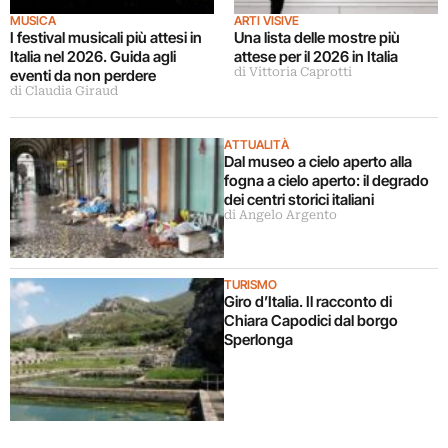
MUSICA
ARTI VISIVE
I festival musicali più attesi in
Una lista delle mostre più
Italia nel 2026. Guida agli
attese per il 2026 in Italia
di Vittoria Caprotti
eventi da non perdere
di Claudia Giraud
ATTUALITÀ
Dal museo a cielo aperto alla
fogna a cielo aperto: il degrado
dei centri storici italiani
di Angelo Argento
TURISMO
Giro d’Italia. Il racconto di
Chiara Capodici dal borgo
Sperlonga