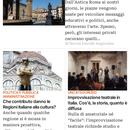
Dall’Antica Roma ai nostri
giorni, le piazze vengono
usate per veicolare messaggi
educativi e politici, anche
attraverso l’arte. Spesso,
però, gli interessi privati
oscurano quelli…
di Nicola Davide Angerame
POLITICA E PUBBLICA
UNCATEGORIZED
AMMINISTRAZIONE
Improvvisazione teatrale in
Che contributo danno le
Italia. Cos’è, la storia, quanto è
Regioni italiane alla cultura?
diffusa
Anche quando qualche
Nulla di amatoriale né
regione si è mossa in
“facile”: l’improvvisazione
maniera proattiva,
teatrale richiede studio e