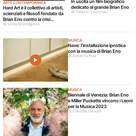
In uscita un film biografico
ARTE CONTEMPORANEA
dedicato al grande Brian Eno
Hard Art è il collettivo di artisti,
di Valerio Veneruso
scienziati e filosofi fondato da
Brian Eno contro la crisi
di Livia Montagnoli
climatica
MUSICA
Nave: l’installazione ipnotica
con la musica di Brian Eno
di Roberta Pisa
MUSICA
Biennale di Venezia: Brian Eno
e Miller Puckette vincono i Leoni
per la Musica 2023
di Claudia Giraud