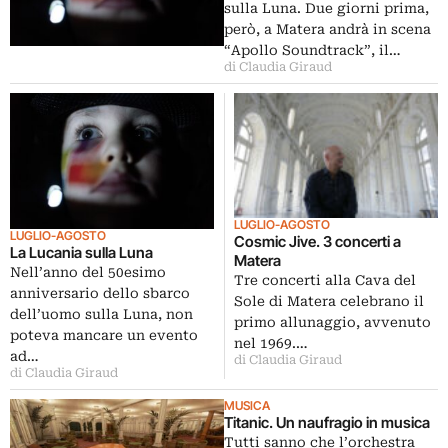
sulla Luna. Due giorni prima,
però, a Matera andrà in scena
“Apollo Soundtrack”, il…
di Claudia Giraud
LUGLIO-AGOSTO
LUGLIO-AGOSTO
Cosmic Jive. 3 concerti a
La Lucania sulla Luna
Matera
Nell’anno del 50esimo
Tre concerti alla Cava del
anniversario dello sbarco
Sole di Matera celebrano il
dell’uomo sulla Luna, non
primo allunaggio, avvenuto
poteva mancare un evento
nel 1969.…
ad…
di Claudia Giraud
di Claudia Giraud
MUSICA
Titanic. Un naufragio in musica
Tutti sanno che l’orchestra