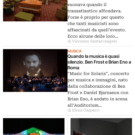
suonava quando il
transatlantico affondava.
Forse è proprio per questo
che tanti musicisti sono
affascinati da quell’evento.
Ecco alcune delle loro…
di Vincenzo Santarcangelo
MUSICA
Quando la musica è quasi
silenzio. Ben Frost e Brian Eno a
Roma
“Music for Solaris”, concerto
per musica e immagini, nato
dalla collaborazione di Ben
Frost e Daníel Bjarnason con
Brian Eno, è andato in scena
all’Auditorium…
di Elena Gasparri