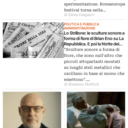
sperimentazione. Romaeuropa
festival torna nella…
di Elena Gasparri
POLITICA E PUBBLICA
AMMINISTRAZIONE
Lo Strillone: le sculture sonore a
forma di fiore di Brian Eno su La
Repubblica. E poi la Notte dei
Musei, L’Italia nascosta
“Sculture sonore a forma di
fiore, che sono null’altro che
piccoli altoparlanti montati
su lunghi steli metallici che
oscillano in base al suono che
emettono”.…
di Massimo Mattioli