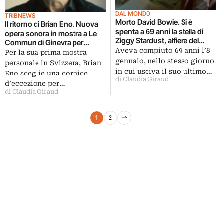
DAL MONDO
TRIBNEWS
Morto David Bowie. Si è
Il ritorno di Brian Eno. Nuova
spenta a 69 anni la stella di
opera sonora in mostra a Le
Ziggy Stardust, alfiere del
Commun di Ginevra per
glam rock. Blackstar, il suo
Aveva compiuto 69 anni l’8
l’Electron Festival: The Ship è
Per la sua prima mostra
ultimo album, era uscito
gennaio, nello stesso giorno
anche il titolo del suo nuovo
personale in Svizzera, Brian
appena due giorni fa per il suo
album, ispirato al Titanic
in cui usciva il suo ultimo…
Eno sceglie una cornice
compleanno
di Claudia Giraud
d’eccezione per…
di Claudia Giraud
Paginazione degli articoli
1
2
Pagina successiva