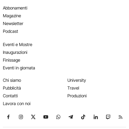
Abbonamenti
Magazine
Newsletter
Podcast
Eventi e Mostre
Inaugurazioni
Finissage
Eventi in giornata
Chi siamo
University
Pubblicità
Travel
Contatti
Produzioni
Lavora con noi
Seguici su Facebook
Seguici su Instagram
Seguici su X
Seguici su YouTube
Seguici su WhatsApp
Seguici su Telegram
Seguici su TikTok
Seguici su Link
Seguici su
Segui