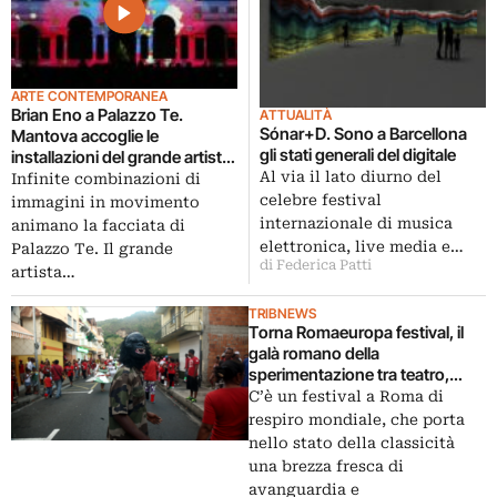
ARTE CONTEMPORANEA
Brian Eno a Palazzo Te.
ATTUALITÀ
Sónar+D. Sono a Barcellona
Mantova accoglie le
gli stati generali del digitale
installazioni del grande artista
inglese
Al via il lato diurno del
Infinite combinazioni di
celebre festival
immagini in movimento
internazionale di musica
animano la facciata di
elettronica, live media e…
Palazzo Te. Il grande
di Federica Patti
artista…
TRIBNEWS
Torna Romaeuropa festival, il
galà romano della
sperimentazione tra teatro,
musica e danza. Da Brian Eno ai
C’è un festival a Roma di
Talkin Heads, ecco tutte le
respiro mondiale, che porta
anticipazioni della rassegna
nello stato della classicità
una brezza fresca di
avanguardia e