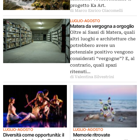
progetto Ka Art.
di Marco Enrico Giacomelli
LUGLIO-AGOSTO
Matera da vergogna a orgoglio
Oltre ai Sassi di Matera, quali
altri luoghi e architetture che
potrebbero avere un
potenziale positivo vengono
considerati “vergogne”? E, al
contrario, quali spazi
ritenuti…
di Valentina Silvestrini
LUGLIO-AGOSTO
LUGLIO-AGOSTO
Diversità come opportunità: il
Memorie ritrovate