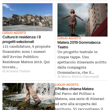
LUGLIO-AGOSTO
Cultura in residenza: i 9
LUGLIO-AGOSTO
progetti selezionati
Matera 2019 Gommalacca
115 candidature, 9 proposte
Teatro
finanziate: sono i numeri
Un progetto teatrale in
dell’Avviso Pubblico
cinque tappe. Uno
Residenze Matera 2019. Qui
spettacolo itinerante scritto
trovate…
dalla compagnia
di Arianna Testino
Gommalacca, che il…
di Marco Enrico Giacomelli
LUGLIO-AGOSTO
Il Pollino chiama Matera
Dal Parco del Pollino a
Matera, una serie di itinerari
ad arte alla scoperta del
territorio. Vi raccontiamo il