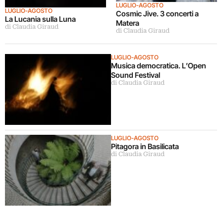
LUGLIO-AGOSTO
LUGLIO-AGOSTO
Cosmic Jive. 3 concerti a
La Lucania sulla Luna
Matera
di Claudia Giraud
di Claudia Giraud
LUGLIO-AGOSTO
Musica democratica. L’Open
Sound Festival
di Claudia Giraud
LUGLIO-AGOSTO
Pitagora in Basilicata
di Claudia Giraud