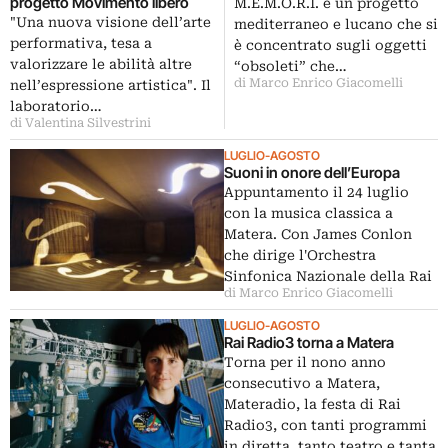
progetto Movimento libero
M.E.M.O.R.I. è un progetto
"Una nuova visione dell’arte
mediterraneo e lucano che si
performativa, tesa a
è concentrato sugli oggetti
valorizzare le abilità altre
“obsoleti” che…
di Marco Enrico Giacomelli
nell’espressione artistica". Il
laboratorio…
di Valentina Silvestrini
LUGLIO-AGOSTO
Suoni in onore dell’Europa
Appuntamento il 24 luglio
con la musica classica a
Matera. Con James Conlon
che dirige l'Orchestra
Sinfonica Nazionale della Rai
di Marco Enrico Giacomelli
LUGLIO-AGOSTO
Rai Radio3 torna a Matera
Torna per il nono anno
consecutivo a Matera,
Materadio, la festa di Rai
Radio3, con tanti programmi
in diretta, tanto teatro e tanta