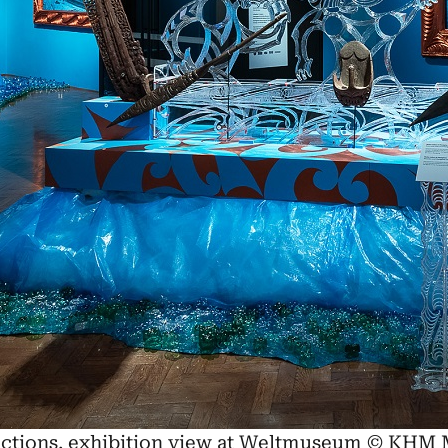
flections, exhibition view at Weltmuseum © KH