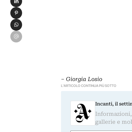
Condividi su Pinterest
Condividi su WhatsApp
Condividi su Email
‒
Giorgia Losio
L'ARTICOLO CONTINUA PIÙ SOTTO
Incanti, il sett
Informazioni,
gallerie e mol