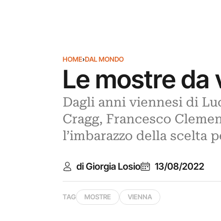
HOME
›
DAL MONDO
Le mostre da 
Dagli anni viennesi di L
Cragg, Francesco Clement
l’imbarazzo della scelta p
di Giorgia Losio
13/08/2022
TAG
MOSTRE
VIENNA