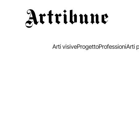
Artribune
Arti visive
Progetto
Professioni
Arti 