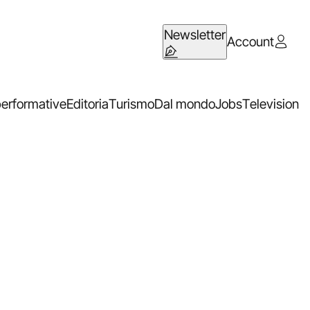
Newsletter
Account
performative
Editoria
Turismo
Dal mondo
Jobs
Television