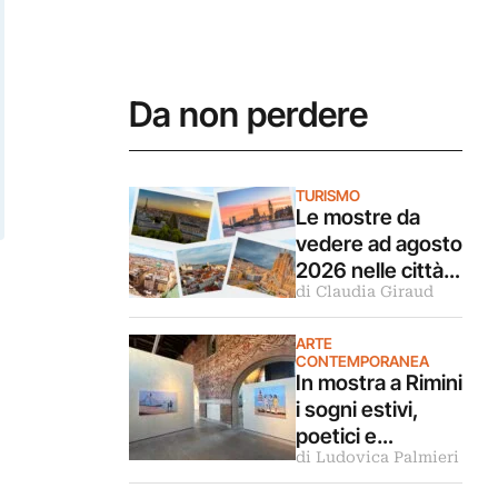
Da non perdere
TURISMO
Le mostre da
vedere ad agosto
2026 nelle città
di Claudia Giraud
d’arte europee
ARTE
CONTEMPORANEA
In mostra a Rimini
i sogni estivi,
poetici e
di Ludovica Palmieri
malinconici
dipinti da Luca