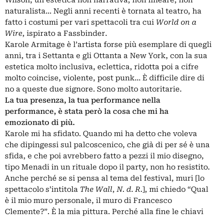
naturalista… Negli anni recenti è tornata al teatro, ha
fatto i costumi per vari spettacoli tra cui
World on a
Wire
, ispirato a Fassbinder.
Karole Armitage è l’artista forse più esemplare di quegli
anni, tra i Settanta e gli Ottanta a New York, con la sua
estetica molto inclusiva, eclettica, ridotta poi a cifre
molto coincise, violente, post punk… È difficile dire di
no a queste due signore. Sono molto autoritarie.
La tua presenza, la tua performance nella
performance, è stata però la cosa che mi ha
emozionato di più.
Karole mi ha sfidato. Quando mi ha detto che voleva
che dipingessi sul palcoscenico, che già di per sé è una
sfida, e che poi avrebbero fatto a pezzi il mio disegno,
tipo Menadi in un rituale dopo il party, non ho resistito.
Anche perché se si pensa al tema del festival, muri [lo
spettacolo s’intitola
The Wall
,
N. d. R.
], mi chiedo “Qual
è il mio muro personale, il muro di Francesco
Clemente?”. È la mia pittura. Perché alla fine le chiavi