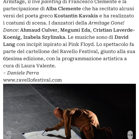
Armitage, il
live painting
di Francesco Clemente e la
partecipazione di
Alba Clemente
che ha recitato alcuni
versi del poeta greco
Kostantin Kavakis
e ha realizzato
i costumi di scena. I danzatori della
Armitage Gone!
Dance
:
Ahmaud Culver
,
Megumi Eda
,
Cristian Laverde-
Koenig
,
Izabela Szylinska
. Le musiche sono di
David
Lang
con incipit ispirato ai Pink Floyd. Lo spettacolo fa
parte del cartellone del Ravello Festival, giunto alla sua
65esima edizione, con la programmazione artistica a
cura di Laura Valente.
–
Daniele Perra
www.ravellofestival.com