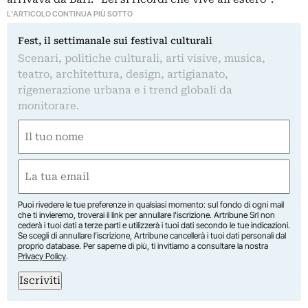
L'ARTICOLO CONTINUA PIÙ SOTTO
Fest, il settimanale sui festival culturali
Scenari, politiche culturali, arti visive, musica,
teatro, architettura, design, artigianato,
rigenerazione urbana e i trend globali da
monitorare.
Nome
(Required)
First
Email
(Required)
Puoi rivedere le tue preferenze in qualsiasi momento: sul fondo di ogni mail
che ti invieremo, troverai il link per annullare l’iscrizione. Artribune Srl non
cederà i tuoi dati a terze parti e utilizzerà i tuoi dati secondo le tue indicazioni.
Se scegli di annullare l’iscrizione, Artribune cancellerà i tuoi dati personali dal
proprio database. Per saperne di più, ti invitiamo a consultare la nostra
Privacy Policy
.
Iscriviti