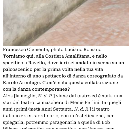
Francesco Clemente, photo Luciano Romano
Torniamo qui, alla Costiera Amalfitana, e nello
specifico a Ravello, dove ieri sei andato in scena su un
palcoscenico per la prima volta nella tua vita
all’interno di uno spettacolo di danza coreografato da
Karole Armitage. Com’è nata questa collaborazione
con la danza contemporanea?
Alba [la moglie,
N. d. R.
] viene dal teatro ed è stata una
star del teatro La maschera di
Memè Perlini
. In quegli
anni (primi/metà Anni Settanta,
N. d. R.
] il teatro
italiano era straordinario, con un’estetica che, per
spiegarla, potremmo paragonarla a quella di
Bob
Wilson
, un’estetica non narrativa, non lineare, non