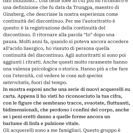
dall’induismo… Una delle idee in cui pi
ù mi riconosco è
una definizione che fu data da Trungpa, maestro di
Ginsberg, che descrisse la nostra esperienza come
continuità del discontinuo. Per me l’autoritratto è
questo: è la registrazione della continuità del
discontinuo. Il ritornare alla parola “Io” dopo una
pausa. Molti anni fa, quando si poteva ancora accedere
all’acido lisergico, ho vissuto di persona quella
continuità del discontinuo. Agli autoritratti si sono poi
aggiunti i ritratti. Anche questi molto raramente hanno
una valenza psicologica o storica. Hanno più a che fare
con l’eternità, col vedere le cose
sub species
aeternitatis
, fuori dal tempo.
In mostra esponi anche una serie di nuovi acquerelli su
carta. Appena li ho visti ho riconosciuto la tua cifra,
con le figure che sembrano tracce, svuotate, fluttuanti,
bidimensionali, che perdono i confini del corpo, anche
se i peni eretti danno a quelle forme ancora un
barlume di linfa e pulsione vitale.
Gli acquerelli sono a me famigliari. Questo gruppo è