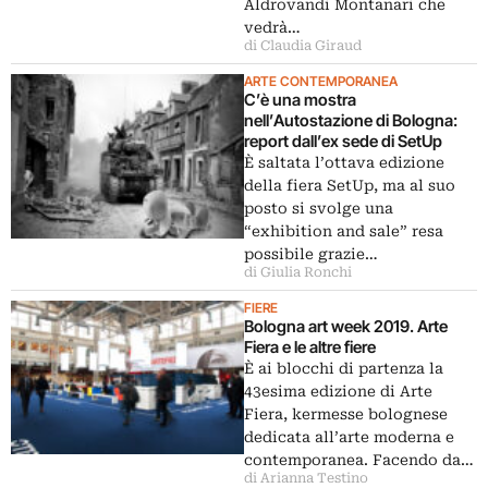
Aldrovandi Montanari che
vedrà…
di Claudia Giraud
ARTE CONTEMPORANEA
C’è una mostra
nell’Autostazione di Bologna:
report dall’ex sede di SetUp
È saltata l’ottava edizione
della fiera SetUp, ma al suo
posto si svolge una
“exhibition and sale” resa
possibile grazie…
di Giulia Ronchi
FIERE
Bologna art week 2019. Arte
Fiera e le altre fiere
È ai blocchi di partenza la
43esima edizione di Arte
Fiera, kermesse bolognese
dedicata all’arte moderna e
contemporanea. Facendo da…
di Arianna Testino