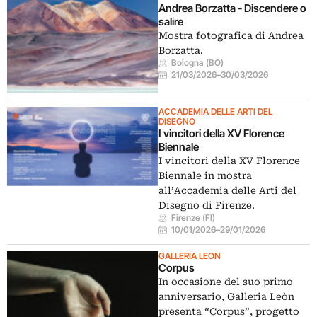
Andrea Borzatta - Discendere o
salire
Mostra fotografica di Andrea
Borzatta.
Bologna (BO)
21/03/2026
–
30/03/2026
ACCADEMIA DELLE ARTI DEL
DISEGNO
I vincitori della XV Florence
Biennale
I vincitori della XV Florence
Biennale in mostra
all’Accademia delle Arti del
Disegno di Firenze.
Firenze (FI)
10/01/2026
–
29/01/2026
GALLERIA LEON
Corpus
In occasione del suo primo
anniversario, Galleria Leòn
presenta “Corpus”, progetto