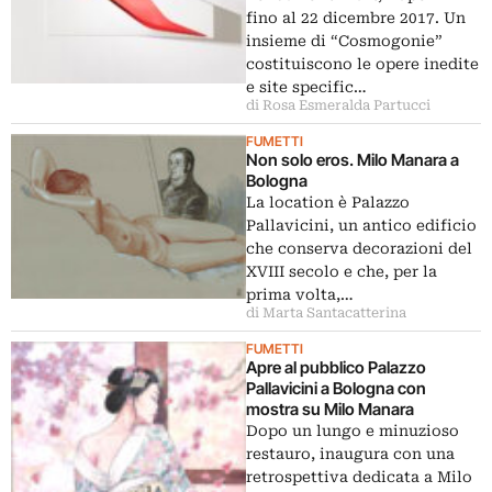
fino al 22 dicembre 2017. Un
insieme di “Cosmogonie”
costituiscono le opere inedite
e site specific…
di Rosa Esmeralda Partucci
FUMETTI
Non solo eros. Milo Manara a
Bologna
La location è Palazzo
Pallavicini, un antico edificio
che conserva decorazioni del
XVIII secolo e che, per la
prima volta,…
di Marta Santacatterina
FUMETTI
Apre al pubblico Palazzo
Pallavicini a Bologna con
mostra su Milo Manara
Dopo un lungo e minuzioso
restauro, inaugura con una
retrospettiva dedicata a Milo