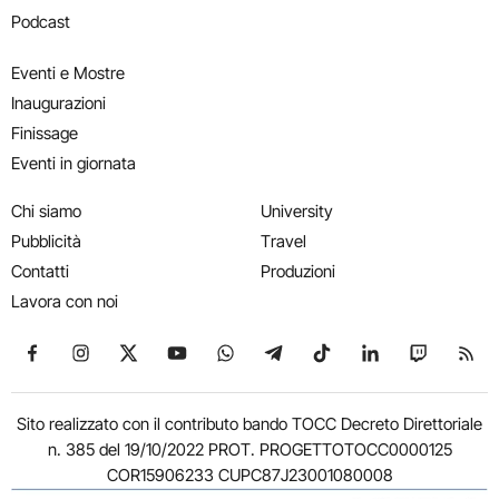
Podcast
Eventi e Mostre
Inaugurazioni
Finissage
Eventi in giornata
Chi siamo
University
Pubblicità
Travel
Contatti
Produzioni
Lavora con noi
Seguici su Facebook
Seguici su Instagram
Seguici su X
Seguici su YouTube
Seguici su WhatsApp
Seguici su Telegram
Seguici su TikTok
Seguici su Link
Seguici su
Segui
Sito realizzato con il contributo bando TOCC Decreto Direttoriale
n. 385 del 19/10/2022 PROT. PROGETTOTOCC0000125
COR15906233 CUPC87J23001080008