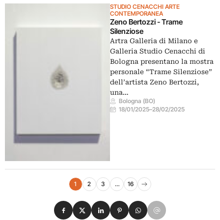
STUDIO CENACCHI ARTE
CONTEMPORANEA
Zeno Bertozzi - Trame
Silenziose
Artra Galleria di Milano e
Galleria Studio Cenacchi di
Bologna presentano la mostra
personale “Trame Silenziose”
dell’artista Zeno Bertozzi,
una…
Bologna (BO)
18/01/2025
–
28/02/2025
Navigazione eventi
1
2
3
…
16
Pagina successiva
Condividi su Facebook
Condividi su X
Condividi su LinkedIn
Condividi su Pinterest
Condividi su WhatsApp
Condividi su Email