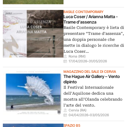
BASILE CONTEMPORARY
Luca Coser / Arianna Matta -
Trame d’assenza
Basile Contemporary è lieta di
presentare “Trame d’assenza”,
una doppia personale che
mette in dialogo le ricerche di
Luca Coser…
Roma (RM)
17/04/2026
–
31/05/2026
MAGAZZINO DEL SALE DI CERVIA
The Hague Air Gallery – Vento
dipinto
Il Festival Internazionale
dell’Aquilone dedica una
mostra all’Olanda celebrando
l’arte del vento.
Cervia (RA)
04/04/2026
–
03/05/2026
SPAZIO B5