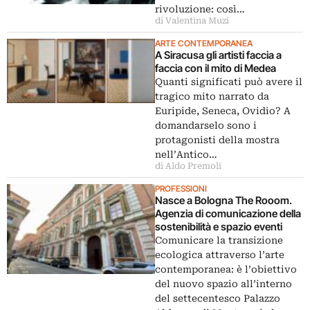
rivoluzione: così…
di Valentina Muzi
ARTE CONTEMPORANEA
A Siracusa gli artisti faccia a
faccia con il mito di Medea
Quanti significati può avere il
tragico mito narrato da
Euripide, Seneca, Ovidio? A
domandarselo sono i
protagonisti della mostra
nell’Antico…
di Aldo Premoli
PROFESSIONI
Nasce a Bologna The Rooom.
Agenzia di comunicazione della
sostenibilità e spazio eventi
Comunicare la transizione
ecologica attraverso l’arte
contemporanea: è l’obiettivo
del nuovo spazio all’interno
del settecentesco Palazzo