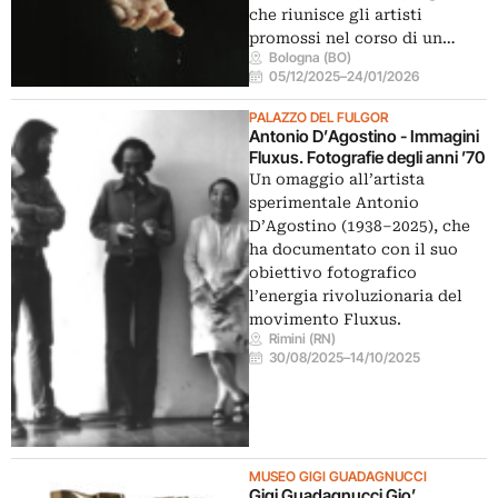
che riunisce gli artisti
promossi nel corso di un…
Bologna (BO)
05/12/2025
–
24/01/2026
PALAZZO DEL FULGOR
Antonio D’Agostino - Immagini
Fluxus. Fotografie degli anni ’70
Un omaggio all’artista
sperimentale Antonio
D’Agostino (1938–2025), che
ha documentato con il suo
obiettivo fotografico
l’energia rivoluzionaria del
movimento Fluxus.
Rimini (RN)
30/08/2025
–
14/10/2025
MUSEO GIGI GUADAGNUCCI
Gigi Guadagnucci Gio’