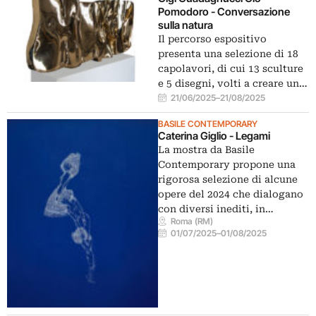
Pomodoro - Conversazione
sulla natura
Il percorso espositivo
presenta una selezione di 18
capolavori, di cui 13 sculture
e 5 disegni, volti a creare un…
21/06/2025
–
21/08/2025
BASILE CONTEMPORARY
Caterina Giglio - Legami
La mostra da Basile
Contemporary propone una
rigorosa selezione di alcune
opere del 2024 che dialogano
con diversi inediti, in…
Roma (RM)
01/07/2025
–
01/08/2025