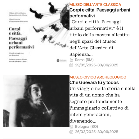
MUSEO DELL'ARTE CLASSICA
Corpi e città. Paesaggi urbani
performativi
“Corpi e città. Paesaggi
urbani performativi” è il
titolo della mostra allestita
negli spazi del Museo
dell’Arte Classica di
Sapienza…
Roma (RM)
29/05/2025
–
30/06/2025
MUSEO CIVICO ARCHEOLOGICO
Che Guevara tú y todos
Un viaggio nella storia e nella
vita di un uomo che ha
segnato profondamente
l’immaginario collettivo di
intere generazioni,
divenendo…
Bologna (BO)
26/03/2025
–
30/06/2025