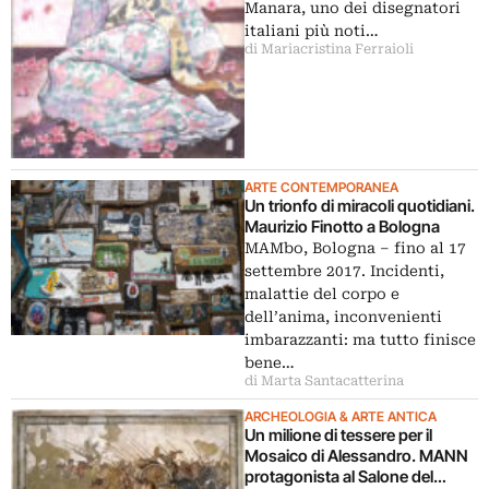
Manara, uno dei disegnatori
italiani più noti…
di Mariacristina Ferraioli
ARTE CONTEMPORANEA
Un trionfo di miracoli quotidiani.
Maurizio Finotto a Bologna
MAMbo, Bologna – fino al 17
settembre 2017. Incidenti,
malattie del corpo e
dell’anima, inconvenienti
imbarazzanti: ma tutto finisce
bene…
di Marta Santacatterina
ARCHEOLOGIA & ARTE ANTICA
Un milione di tessere per il
Mosaico di Alessandro. MANN
protagonista al Salone del