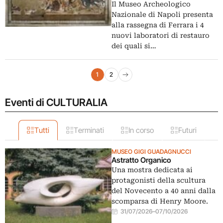
Restauro
Il Museo Archeologico
Nazionale di Napoli presenta
alla rassegna di Ferrara i 4
nuovi laboratori di restauro
dei quali si…
Navigazione articoli
1
2
Pagina successiva
Eventi di CULTURALIA
Tutti
Terminati
In corso
Futuri
MUSEO GIGI GUADAGNUCCI
Astratto Organico
Una mostra dedicata ai
protagonisti della scultura
del Novecento a 40 anni dalla
scomparsa di Henry Moore.
31/07/2026
–
07/10/2026