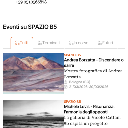
+39 0510566878
Eventi su SPAZIO B5
Tutti
Terminati
In corso
Futuri
SPAZIO B5
Andrea Borzatta - Discendere o
salire
Mostra fotografica di Andrea
Borzatta.
Bologna (BO)
21/03/2026
–
30/03/2026
SPAZIO B5
Michele Levis - Risonanza:
l’armonia degli opposti
La galleria di Vicolo Cattani
5b ospita un progetto