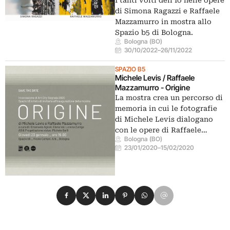
di Simona Ragazzi e Raffaele
Mazzamurro in mostra allo
Spazio b5 di Bologna.
Bologna (BO)
30/10/2022
–
26/11/2022
SPAZIO B5
Michele Levis / Raffaele
Mazzamurro - Origine
La mostra crea un percorso di
memoria in cui le fotografie
di Michele Levis dialogano
con le opere di Raffaele…
Bologna (BO)
23/01/2020
–
15/02/2020
Condividi su Facebook
Condividi su X
Condividi su LinkedIn
Condividi su Pinterest
Condividi su WhatsApp
Condividi su Email