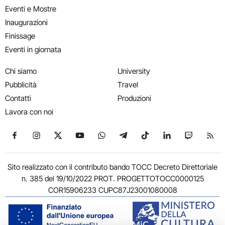
Eventi e Mostre
Inaugurazioni
Finissage
Eventi in giornata
Chi siamo
University
Pubblicità
Travel
Contatti
Produzioni
Lavora con noi
Seguici su Facebook
Seguici su Instagram
Seguici su X
Seguici su YouTube
Seguici su WhatsApp
Seguici su Telegram
Seguici su TikTok
Seguici su Link
Seguici su
Segui
Sito realizzato con il contributo bando TOCC Decreto Direttoriale
n. 385 del 19/10/2022 PROT. PROGETTOTOCC0000125
COR15906233 CUPC87J23001080008