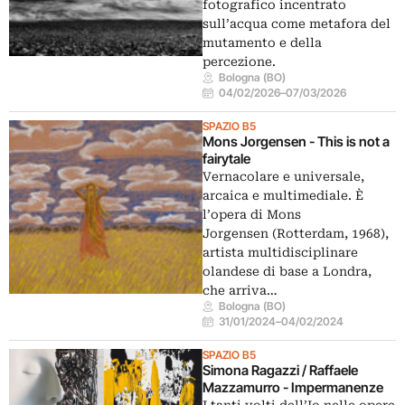
fotografico incentrato
sull’acqua come metafora del
mutamento e della
percezione.
Bologna (BO)
04/02/2026
–
07/03/2026
SPAZIO B5
Mons Jorgensen - This is not a
fairytale
Vernacolare e universale,
arcaica e multimediale. È
l’opera di Mons
Jorgensen (Rotterdam, 1968),
artista multidisciplinare
olandese di base a Londra,
che arriva…
Bologna (BO)
31/01/2024
–
04/02/2024
SPAZIO B5
Simona Ragazzi / Raffaele
Mazzamurro - Impermanenze
I tanti volti dell’Io nelle opere