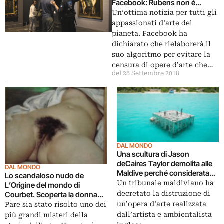
Facebook: Rubens non è
pornografia
Un’ottima notizia per tutti gli
appassionati d’arte del
pianeta. Facebook ha
dichiarato che rielaborerà il
suo algoritmo per evitare la
censura di opere d’arte che…
del 28 Settembre 2018
DAL MONDO
Una scultura di Jason
deCaires Taylor demolita alle
DAL MONDO
Maldive perché considerata
Lo scandaloso nudo de
anti-islamica
Un tribunale maldiviano ha
L’Origine del mondo di
decretato la distruzione di
Courbet. Scoperta la donna
ritratta
un’opera d’arte realizzata
Pare sia stato risolto uno dei
dall’artista e ambientalista
più grandi misteri della