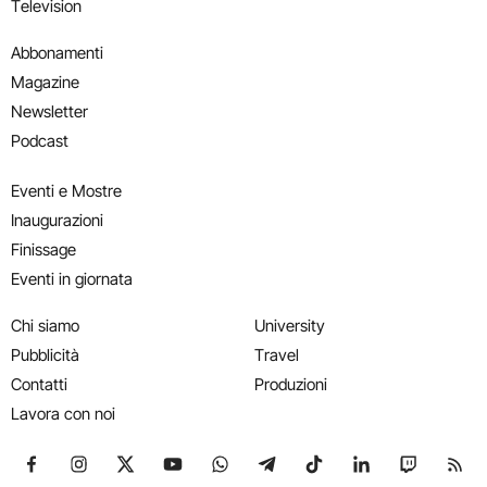
Television
Abbonamenti
Magazine
Newsletter
Podcast
Eventi e Mostre
Inaugurazioni
Finissage
Eventi in giornata
Chi siamo
University
Pubblicità
Travel
Contatti
Produzioni
Lavora con noi
Seguici su Facebook
Seguici su Instagram
Seguici su X
Seguici su YouTube
Seguici su WhatsApp
Seguici su Telegram
Seguici su TikTok
Seguici su Link
Seguici su
Segui