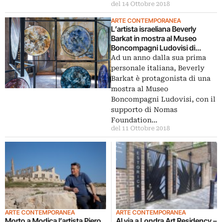
del 14 Ottobre 2018
ARTE CONTEMPORANEA
L’artista israeliana Beverly
Barkat in mostra al Museo
Boncompagni Ludovisi di
Roma. Le immagini
Ad un anno dalla sua prima
personale italiana, Beverly
Barkat è protagonista di una
mostra al Museo
Boncompagni Ludovisi, con il
supporto di Nomas
Foundation…
del 11 Ottobre 2018
ARTE CONTEMPORANEA
ARTE CONTEMPORANEA
Morto a Modica l’artista Piero
Al via a Londra Art Residency –