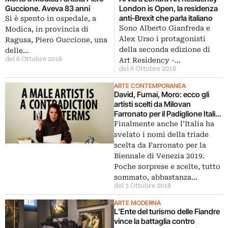
Guccione. Aveva 83 anni
London is Open, la residenza
anti-Brexit che parla italiano
Si è spento in ospedale, a
Sono Alberto Gianfreda e
Modica, in provincia di
Alex Urso i protagonisti
Ragusa, Piero Guccione, una
della seconda edizione di
delle…
del 6 Ottobre 2018
Art Residency -…
del 6 Ottobre 2018
ARTE CONTEMPORANEA
David, Fumai, Moro: ecco gli
artisti scelti da Milovan
Farronato per il Padiglione Italia
2019
Finalmente anche l’Italia ha
svelato i nomi della triade
scelta da Farronato per la
Biennale di Venezia 2019.
Poche sorprese e scelte, tutto
sommato, abbastanza…
del 3 Ottobre 2018
ARTE MODERNA
L’Ente del turismo delle Fiandre
vince la battaglia contro