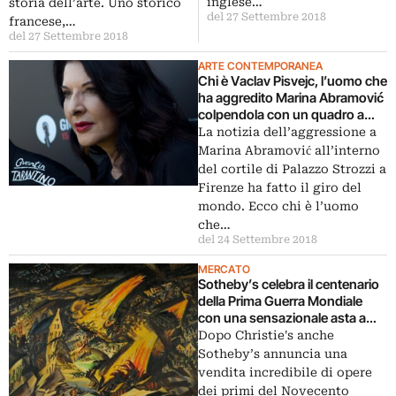
inglese…
storia dell’arte. Uno storico
del 27 Settembre 2018
francese,…
del 27 Settembre 2018
ARTE CONTEMPORANEA
Chi è Vaclav Pisvejc, l’uomo che
ha aggredito Marina Abramović
colpendola con un quadro a
Firenze
La notizia dell’aggressione a
Marina Abramović all’interno
del cortile di Palazzo Strozzi a
Firenze ha fatto il giro del
mondo. Ecco chi è l’uomo
che…
del 24 Settembre 2018
MERCATO
Sotheby’s celebra il centenario
della Prima Guerra Mondiale
con una sensazionale asta a
New York
Dopo Christie's anche
Sotheby’s annuncia una
vendita incredibile di opere
dei primi del Novecento