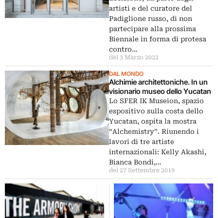
artisti e del curatore del
Padiglione russo, di non
partecipare alla prossima
Biennale in forma di protesa
contro…
del 3 Marzo 2022
DAL MONDO
Alchimie architettoniche. In un
visionario museo dello Yucatan
Lo SFER IK Museion, spazio
espositivo sulla costa dello
Yucatan, ospita la mostra
“Alchemistry”. Riunendo i
lavori di tre artiste
internazionali: Kelly Akashi,
Bianca Bondi,…
del 27 Settembre 2019