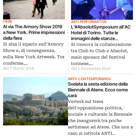
FIERE
ARTI PERFORMATIVE
Al via The Armory Show 2019
L’#AbsolutSymposium all’AC
a New York. Prime impressioni
Hotel di Torino. Tutte le
della fiera
immagini delle stanze
“modificate”
Si alza il sipario sull’Armory
Si rinnova la collaborazione
Show e, di conseguenza,
tra Club to Club e Absolut,
sulla New York Artweek. Tra
main sponsor del festival
conferme,…
torinese,…
del 7 Marzo 2019
del 5 Novembre 2018
ARTE CONTEMPORANEA
Svelata la sesta edizione della
Biennale di Atene. Ecco come
sarà
Verterà sul tema
dell’opposizione politica,
sociale e culturale la Biennale
che inaugurerà tra poche
settimane ad Atene. Che non a
caso si intitola ANTI…