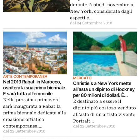
durante l’asta di novembre a
New York, considerata dagli
esperti e…
del 24 Settembre 2018
ARTE CONTEMPORANEA
MERCATO
Nel 2019 Rabat, in Marocco,
Christie’s a New York mette
ospiterà la sua prima biennale.
all’asta un dipinto di Hockney
E sarà tutta al femminile
per 80 milioni di dollari. È
Nella prossima primavera
record
È destinato a essere il
sarà inaugurata a Rabat la
dipinto più costoso venduto
prima biennale dedicata alla
all’asta di un artista vivente
creazione artistica
Portrait…
contemporanea.…
del 23 Settembre 2018
del 23 Settembre 2018