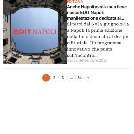
EDITORIA
Anche Napoli avrà la sua fiera:
nasce EDIT Napoli,
manifestazione dedicata al
design editoriale
Si terrà dal 6 al 9 giugno 2019
a Napoli la prima edizione
della fiera dedicata al design
editoriale. Un programma
innovativo che punta
sull’incontro…
del 22 Settembre 2018
Paginazione degli articoli
1
2
3
…
34
Pagina successiva