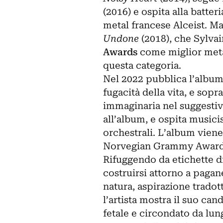
(2016) e ospita alla batte
metal francese Alceist. Ma
Undone
(2018), che Sylvai
Awards
come miglior metal
questa categoria.
Nel 2022 pubblica l’albu
fugacità della vita, e sopr
immaginaria nel suggestivo
all’album, e ospita musici
orchestrali. L’album viene 
Norvegian Grammy Awards,
Rifuggendo da etichette di
costruirsi attorno a pagan
natura, aspirazione tradot
l’artista mostra il suo ca
fetale e circondato da lun