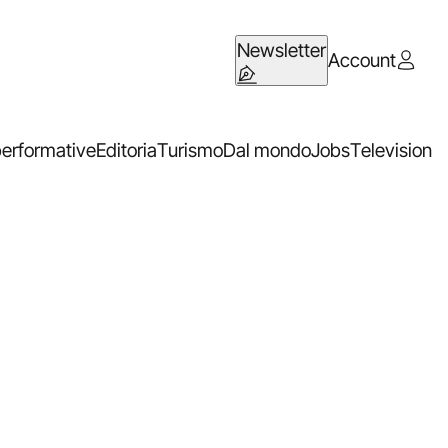
Newsletter
Account
performative
Editoria
Turismo
Dal mondo
Jobs
Television