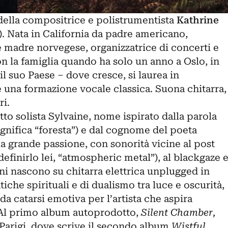
 della compositrice e polistrumentista
Kathrine
. Nata in California da padre americano,
 e madre norvegese, organizzatrice di concerti e
on la famiglia quando ha solo un anno a
Oslo
, in
l suo Paese – dove cresce, si laurea in
 una formazione vocale classica. Suona chitarra,
ri.
tto solista Sylvaine, nome ispirato dalla parola
gnifica “foresta”) e dal cognome del poeta
ua grande passione, con sonorità vicine al post
efinirlo lei, “atmospheric metal”), al blackgaze 
ni nascono su chitarra elettrica unplugged in
iche spirituali e di dualismo tra luce e oscurità,
da catarsi emotiva per l’artista che aspira
. Al primo album autoprodotto,
Silent Chamber,
Parigi, dove scrive il secondo album
Wistful