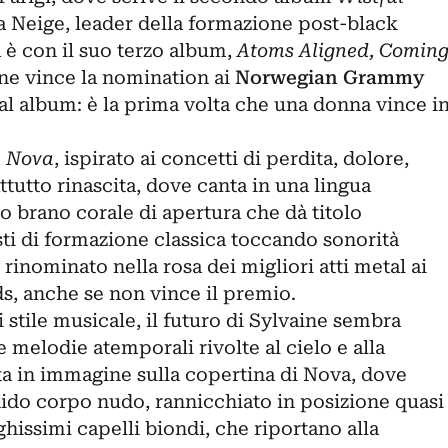
ria Neige, leader della formazione post-black
 è con il suo terzo album,
Atoms Aligned, Comin
ne vince la nomination ai
Norwegian Grammy
 album: è la prima volta che una donna vince i
m
Nova
, ispirato ai concetti di perdita, dolore,
attutto rinascita, dove canta in una lingua
 brano corale di apertura che dà titolo
sti di formazione classica toccando sonorità
rinominato nella rosa dei migliori atti metal ai
 anche se non vince il premio.
 stile musicale, il futuro di Sylvaine sembra
e melodie atemporali rivolte al cielo e alla
ta in immagine sulla copertina di Nova, dove
ndido corpo nudo, rannicchiato in posizione quasi
ghissimi capelli biondi, che riportano alla