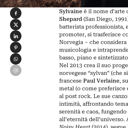
Condividi su Facebook
Sylvaine
è il nome d’arte
Shepard
(San Diego, 1991)
Condividi su X
batterista professionista,
Condividi su LinkedIn
promoter, si trasferisce c
Norvegia – che considera i
Condividi su Pinterest
musicologia e intraprende
Condividi su WhatsApp
basso, piano e sintetizzato
Nel 2013 crea il suo proge
Condividi su Email
norvegese “sylvan” (che si
francese
Paul Verlaine
, s
metal
(o come preferisce d
al post rock. Le sue canzo
intimità, affrontando temat
serenità e caos, fungendo 
all’eternità dell’universo
Noisy Heart
(2014), segue 