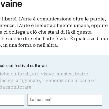
lvaine
 libertà. L’arte è comunicazione oltre le parole,
ifferenze. L’arte è ineluttabilmente umana, eppure
 ci collega a ciò che sta al di là di questa
be anche dire che l’arte è vita. È qualcosa di cui
in una forma o nell’altra.
nale sui festival culturali
iche culturali, arti visive, musica, teatro,
design, artigianato, rigenerazione urbana e i
 da monitorare.
Email
(Required)