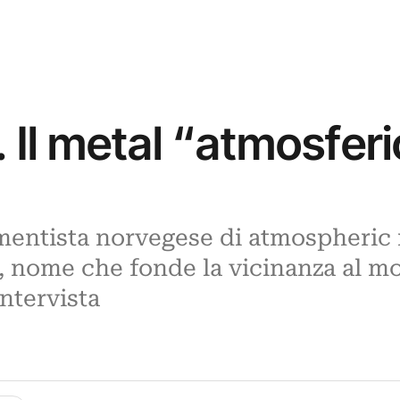
 Il metal “atmosferi
rumentista norvegese di atmospheric
e, nome che fonde la vicinanza al m
intervista