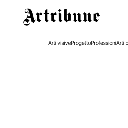
Artribune
Arti visive
Progetto
Professioni
Arti 