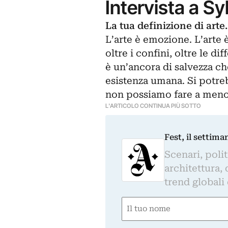
Intervista a Sy
La tua definizione di arte.
L’arte è emozione. L’arte è
oltre i confini, oltre le d
è un’ancora di salvezza che
esistenza umana. Si potreb
non possiamo fare a meno, 
L'ARTICOLO CONTINUA PIÙ SOTTO
Fest, il settima
Scenari, polit
architettura, 
trend globali
Nome
(Required)