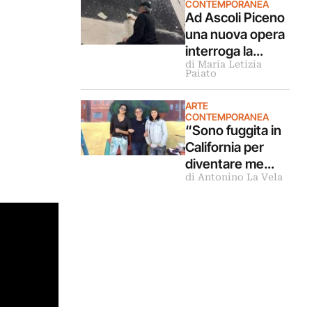
CONTEMPORANEA
Lorenza Gentile
Ad Ascoli Piceno
una nuova opera
interroga la
di Maria Letizia
Sibilla. Intervista
Paiato
all’artista Omar
Galliani
ARTE
CONTEMPORANEA
“Sono fuggita in
California per
diventare me
di Antonino La Vela
stessa”.
Intervista a
Christina
Schlesinger
delle Guerrilla Girl
s