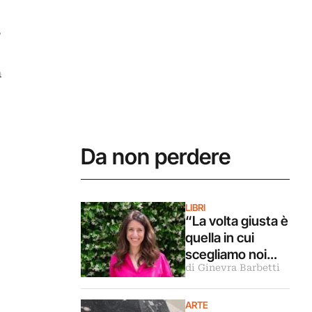
g
n
Da non perdere
LIBRI
“La volta giusta è
quella in cui
scegliamo noi
di Ginevra Barbetti
stessi”.
Intervista alla
scrittrice
ARTE