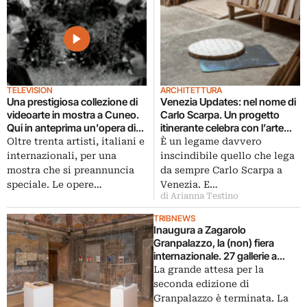
TELEVISION
ARCHITETTURA
Una prestigiosa collezione di
Venezia Updates: nel nome di
videoarte in mostra a Cuneo.
Carlo Scarpa. Un progetto
Qui in anteprima un’opera di
itinerante celebra con l’arte
Rä Di Martino
contemporanea tre luoghi
Oltre trenta artisti, italiani e
È un legame davvero
veneziani legati al famoso
internazionali, per una
inscindibile quello che lega
architetto
mostra che si preannuncia
da sempre Carlo Scarpa a
speciale. Le opere…
Venezia. E…
di Arianna Testino
TRIBNEWS
Inaugura a Zagarolo
Granpalazzo, la (non) fiera
internazionale. 27 gallerie a
palazzo e performance grandi
La grande attesa per la
protagoniste. Tutte le immagini
seconda edizione di
Granpalazzo è terminata. La