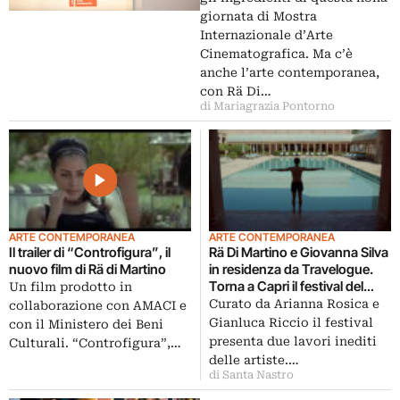
giornata di Mostra
Internazionale d’Arte
Cinematografica. Ma c’è
anche l’arte contemporanea,
con Rä Di…
di Mariagrazia Pontorno
ARTE CONTEMPORANEA
ARTE CONTEMPORANEA
Il trailer di “Controfigura”, il
Rä Di Martino e Giovanna Silva
nuovo film di Rä di Martino
in residenza da Travelogue.
Torna a Capri il festival del
Un film prodotto in
Paesaggio
Curato da Arianna Rosica e
collaborazione con AMACI e
Gianluca Riccio il festival
con il Ministero dei Beni
presenta due lavori inediti
Culturali. “Controfigura”,…
delle artiste.…
di Santa Nastro