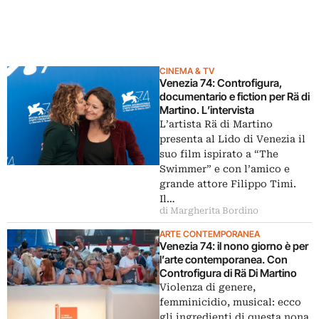
CINEMA & TV
Venezia 74: Controfigura,
documentario e fiction per Rä di
Martino. L’intervista
L’artista Rä di Martino
presenta al Lido di Venezia il
suo film ispirato a “The
Swimmer” e con l’amico e
grande attore Filippo Timi.
Il…
di Margherita Bordino
ARTE CONTEMPORANEA
Venezia 74: il nono giorno è per
l’arte contemporanea. Con
Controfigura di Rä Di Martino
Violenza di genere,
femminicidio, musical: ecco
gli ingredienti di questa nona