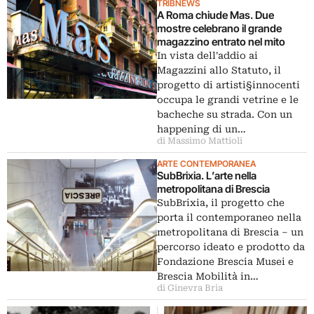
TRIBNEWS
A Roma chiude Mas. Due
mostre celebrano il grande
magazzino entrato nel mito
In vista dell'addio ai
Magazzini allo Statuto, il
progetto di artisti§innocenti
occupa le grandi vetrine e le
bacheche su strada. Con un
happening di un…
di Massimo Mattioli
ARTE CONTEMPORANEA
SubBrixia. L’arte nella
metropolitana di Brescia
SubBrixia, il progetto che
porta il contemporaneo nella
metropolitana di Brescia – un
percorso ideato e prodotto da
Fondazione Brescia Musei e
Brescia Mobilità in…
di Ginevra Bria