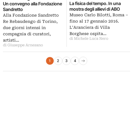
La fisica del tempo. In una
Un convegno alla Fondazione
mostra degli allievi di ABO
Sandretto
Museo Carlo Bilotti, Roma –
Alla Fondazione Sandretto
fino al 17 gennaio 2016.
Re Rebaudengo di Torino,
L’Aranciera di Villa
due giorni intensi in
Borghese ospita…
compagnia di curatori,
di Michele Luca Nero
artisti…
di Giuseppe Arnesano
Paginazione degli articoli
1
2
3
4
Pagina successiva