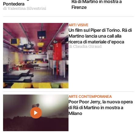
Rä di Martino in mostra a
Pontedera
Firenze
di Valentina Silvestrini
ARTI VISIVE
Un film sul Piper di Torino. Rä di
Martino lancia una call alla
ricerca di materiale d’epoca
di Claudia Giraud
ARTE CONTEMPORANEA
Poor Poor Jerry, la nuova opera
di Rä di Martino in mostra a
Milano