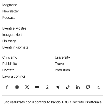
Magazine
Newsletter
Podcast
Eventi e Mostre
Inaugurazioni
Finissage
Eventi in giornata
Chi siamo
University
Pubblicità
Travel
Contatti
Produzioni
Lavora con noi
Seguici su Facebook
Seguici su Instagram
Seguici su X
Seguici su YouTube
Seguici su WhatsApp
Seguici su Telegram
Seguici su TikTok
Seguici su Link
Seguici su
Segui
Sito realizzato con il contributo bando TOCC Decreto Direttoriale