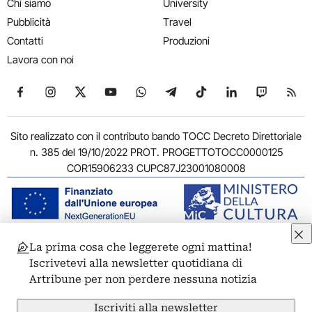
Chi siamo
University
Pubblicità
Travel
Contatti
Produzioni
Lavora con noi
Seguici su Facebook
Seguici su Instagram
Seguici su X
Seguici su YouTube
Seguici su WhatsApp
Seguici su Telegram
Seguici su TikTok
Seguici su Link
Seguici su
Segui
Sito realizzato con il contributo bando TOCC Decreto Direttoriale
n. 385 del 19/10/2022 PROT. PROGETTOTOCC0000125
COR15906233 CUPC87J23001080008
La prima cosa che leggerete ogni mattina!
© 2011-2026 ARTRIBUNE srl – Corso Vittorio Emanuele II, 287 –
Iscrivetevi alla newsletter quotidiana di
00186 Roma - P.I. 11381581005
Artribune per non perdere nessuna notizia
Privacy: Responsabile della protezione dei dati personali
ARTRIBUNE srl – Corso Vittorio Emanuele II, 287 – 00186 Roma
Iscriviti alla newsletter