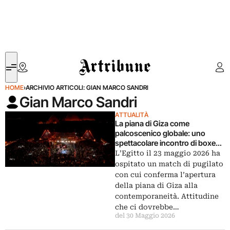
Artribune
HOME
›
ARCHIVIO ARTICOLI: GIAN MARCO SANDRI
Gian Marco Sandri
ATTUALITÀ
La piana di Giza come
palcoscenico globale: uno
spettacolare incontro di boxe
nell’area archeologica
L’Egitto il 23 maggio 2026 ha
ospitato un match di pugilato
con cui conferma l’apertura
della piana di Giza alla
contemporaneità. Attitudine
che ci dovrebbe…
del 30 Maggio 2026