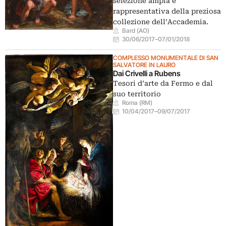
selezione ampia e
rappresentativa della preziosa
collezione dell’Accademia.
Bard (AO)
30/06/2017
–
07/01/2018
COMPLESSO MONUMENTALE DI SAN
SALVATORE IN LAURO
Dai Crivelli a Rubens
Tesori d’arte da Fermo e dal
suo territorio
Roma (RM)
10/04/2017
–
09/07/2017