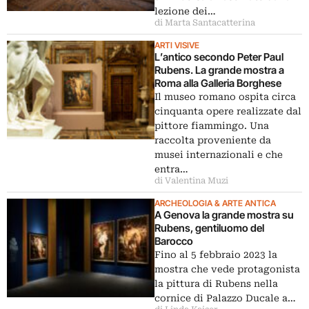
lezione dei…
di Marta Santacatterina
ARTI VISIVE
L’antico secondo Peter Paul
Rubens. La grande mostra a
Roma alla Galleria Borghese
Il museo romano ospita circa
cinquanta opere realizzate dal
pittore fiammingo. Una
raccolta proveniente da
musei internazionali e che
entra…
di Valentina Muzi
ARCHEOLOGIA & ARTE ANTICA
A Genova la grande mostra su
Rubens, gentiluomo del
Barocco
Fino al 5 febbraio 2023 la
mostra che vede protagonista
la pittura di Rubens nella
cornice di Palazzo Ducale a…