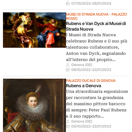
07/10/2023
–
28/01/2024
MUSEI DI STRADA NUOVA - PALAZZO
ROSSO
Rubens e Van Dyck ai Musei di
Strada Nuova
I Musei di Strada Nuova
celebrano Rubens e il suo più
talentuoso collaboratore,
Anton van Dyck, segnalando
all’interno del proprio…
Genova (GE)
06/10/2022
–
22/01/2023
PALAZZO DUCALE DI GENOVA
Rubens a Genova
Una straordinaria esposizione
per raccontare la grandezza
del massimo pittore barocco
di sempre: Peter Paul Rubens
e il suo rapporto…
Genova (GE)
05/10/2022
–
22/01/2023