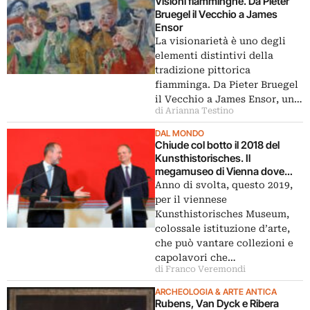
Visioni fiamminghe. Da Pieter
Bruegel il Vecchio a James
Ensor
La visionarietà è uno degli
elementi distintivi della
tradizione pittorica
fiamminga. Da Pieter Bruegel
il Vecchio a James Ensor, un…
di Arianna Testino
DAL MONDO
Chiude col botto il 2018 del
Kunsthistorisches. Il
megamuseo di Vienna dove
arriverà Eike Schmidt
Anno di svolta, questo 2019,
per il viennese
Kunsthistorisches Museum,
colossale istituzione d’arte,
che può vantare collezioni e
capolavori che…
di Franco Veremondi
ARCHEOLOGIA & ARTE ANTICA
Rubens, Van Dyck e Ribera