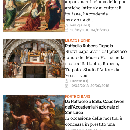
appartenenti ad una delle più
antiche istituzioni culturali
italiane, l’Accademia
Nazionale di…
Perugia (PG)
20/02/2018
–
04/11/2018
MUSEO HORNE
Raffaello Rubens Tiepolo
Nuovi capolavori dal prezioso
fondo del Museo Horne nella
mostra ‘Raffaello, Rubens,
Tiepolo. Studi d’Autore dal
‘500 al ‘700’.
Firenze (FI)
19/04/2018
–
30/09/2018
FORTE DI BARD
Da Raffaello a Balla. Capolavori
dell’Accademia Nazionale di
San Luca
In occasione della mostra, è
concessa in prestito una