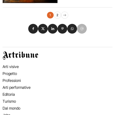
Navigazione eventi
1
2
Pagina successiva
Condividi su Facebook
Condividi su X
Condividi su LinkedIn
Condividi su Pinterest
Condividi su WhatsApp
Condividi su Email
Artribune
Arti visive
Progetto
Professioni
Arti performative
Editoria
Turismo
Dal mondo