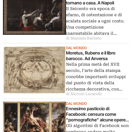
tornano a casa. A Napoli
Il Seicento era epoca di
sfarzo, di ostentazione e di
scalata sociale a ogni costo.
Una competizione
inarrestabile abitava il…
di Manuela Barbato
DAL MONDO
Moretus, Rubens e il libro
barocco. Ad Anversa
Nella prima metà del XVII
secolo, l’arte della stampa
conobbe importanti sviluppi
dal punto di vista della
ricchezza decorativa, con…
di Niccolò Lucarelli
DAL MONDO
Ennesimo pasticcio di
Facebook: censura come
“pornografiche” alcune opere
di Rubens
Gli algoritmi di Facebook non
sembrano andare molto