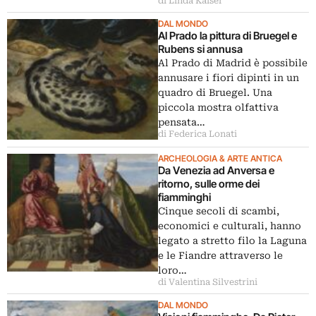
di Linda Kaiser
DAL MONDO
Al Prado la pittura di Bruegel e
Rubens si annusa
Al Prado di Madrid è possibile
annusare i fiori dipinti in un
quadro di Bruegel. Una
piccola mostra olfattiva
pensata…
di Federica Lonati
ARCHEOLOGIA & ARTE ANTICA
Da Venezia ad Anversa e
ritorno, sulle orme dei
fiamminghi
Cinque secoli di scambi,
economici e culturali, hanno
legato a stretto filo la Laguna
e le Fiandre attraverso le
loro…
di Valentina Silvestrini
DAL MONDO