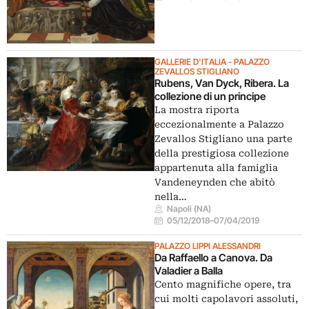
GALLERIE D'ITALIA - PALAZZO
ZEVALLOS STIGLIANO
Rubens, Van Dyck, Ribera. La
collezione di un principe
La mostra riporta
eccezionalmente a Palazzo
Zevallos Stigliano una parte
della prestigiosa collezione
appartenuta alla famiglia
Vandeneynden che abitò
nella…
Napoli (NA)
05/12/2018
–
07/04/2019
PALAZZO LIPPI ALESSANDRI
Da Raffaello a Canova. Da
Valadier a Balla
Cento magnifiche opere, tra
cui molti capolavori assoluti,