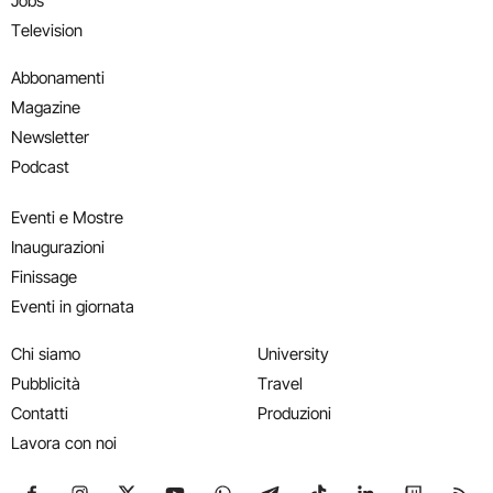
Jobs
Television
Abbonamenti
Magazine
Newsletter
Podcast
Eventi e Mostre
Inaugurazioni
Finissage
Eventi in giornata
Chi siamo
University
Pubblicità
Travel
Contatti
Produzioni
Lavora con noi
Seguici su Facebook
Seguici su Instagram
Seguici su X
Seguici su YouTube
Seguici su WhatsApp
Seguici su Telegram
Seguici su TikTok
Seguici su Link
Seguici su
Segui