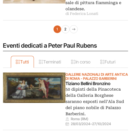
sale di pittura fiamminga e
olandese.
di Federica Lonati
Navigazione articoli
1
2
Pagina successiva
Eventi dedicati a Peter Paul Rubens
Tutti
Terminati
In corso
Futuri
GALLERIE NAZIONALI DI ARTE ANTICA
DI ROMA - PALAZZO BARBERINI
Tiziano Bellini Bronzino
50 dipinti della Pinacoteca
della Galleria Borghese
saranno esposti nell’Ala Sud
del piano nobile di Palazzo
Barberini.
Roma (RM)
28/03/2024
–
27/10/2024