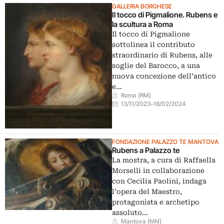
GALLERIA BORGHESE
Il tocco di Pigmalione. Rubens e
la scultura a Roma
Il tocco di Pigmalione
sottolinea il contributo
straordinario di Rubens, alle
soglie del Barocco, a una
nuova concezione dell’antico
e…
Roma (RM)
13/11/2023
–
18/02/2024
FONDAZIONE PALAZZO TE MANTOVA
Rubens a Palazzo te
La mostra, a cura di Raffaella
Morselli in collaborazione
con Cecilia Paolini, indaga
l’opera del Maestro,
protagonista e archetipo
assoluto…
Mantova (MN)