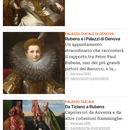
PALAZZO DUCALE DI GENOVA
Rubens e i Palazzi di Genova
Un appuntamento
straordinario che racconterà
il rapporto tra Peter Paul
Rubens, uno dei più grandi
pittori del Barocco, e la…
Genova (GE)
06/10/2021
–
22/01/2022
PALAZZO DUCALE
Da Tiziano a Rubens
Capolavori da Anversa e da
altre collezioni fiamminghe.
Venezia (VE)
04/09/2019
–
01/03/2020