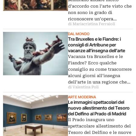
d’accordo con l’arte visto che
non sono in grado di
riconoscere un’opera…
di Mariacristina Ferraioli
DAL MONDO
Tra Bruxelles e le Fiandre: i
consigli di Artribune per
vacanze all’insegna dell’arte
Vacanza tra Bruxelles e le
Fiandre? Ecco qualche
consiglio su come trascorrere
alcuni giorni all’insegna
dell’arte in una regione che…
di Valentina Poli
ARTE MODERNA
Le immagini spettacolari del
nuovo allestimento del Tesoro
del Delfino al Prado di Madrid
Il Prado inaugura uno
spettacolare allestimento del
Tesoro del Delfino e le nuove