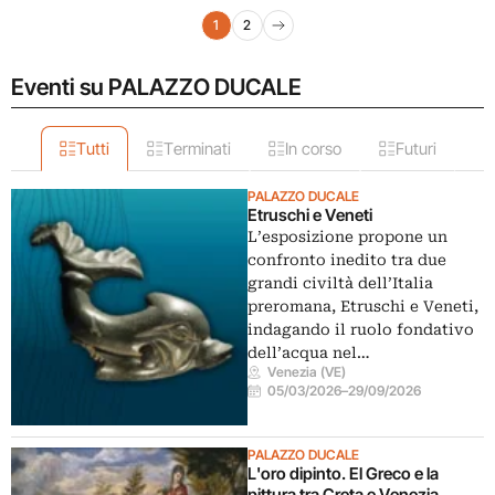
Navigazione articoli
1
2
Pagina successiva
Eventi su PALAZZO DUCALE
Tutti
Terminati
In corso
Futuri
PALAZZO DUCALE
Etruschi e Veneti
L’esposizione propone un
confronto inedito tra due
grandi civiltà dell’Italia
preromana, Etruschi e Veneti,
indagando il ruolo fondativo
dell’acqua nel…
Venezia (VE)
05/03/2026
–
29/09/2026
PALAZZO DUCALE
L'oro dipinto. El Greco e la
pittura tra Creta e Venezia