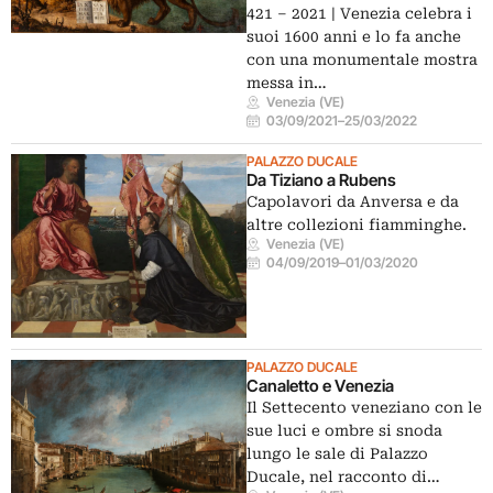
421 – 2021 | Venezia celebra i
suoi 1600 anni e lo fa anche
con una monumentale mostra
messa in…
Venezia (VE)
03/09/2021
–
25/03/2022
PALAZZO DUCALE
Da Tiziano a Rubens
Capolavori da Anversa e da
altre collezioni fiamminghe.
Venezia (VE)
04/09/2019
–
01/03/2020
PALAZZO DUCALE
Canaletto e Venezia
Il Settecento veneziano con le
sue luci e ombre si snoda
lungo le sale di Palazzo
Ducale, nel racconto di…