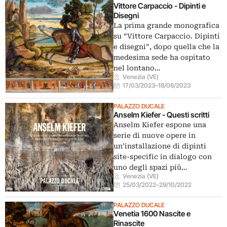
Vittore Carpaccio - Dipinti e
Disegni
La prima grande monografica
su “Vittore Carpaccio. Dipinti
e disegni”, dopo quella che la
medesima sede ha ospitato
nel lontano…
Venezia (VE)
17/03/2023
–
18/06/2023
PALAZZO DUCALE
Anselm Kiefer - Questi scritti
Anselm Kiefer espone una
serie di nuove opere in
un’installazione di dipinti
site-specific in dialogo con
uno degli spazi più…
Venezia (VE)
25/03/2022
–
29/10/2022
PALAZZO DUCALE
Venetia 1600 Nascite e
Rinascite