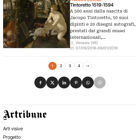
Tintoretto 1519-1594
A 500 anni dalla nascita di
Jacopo Tintoretto, 50 suoi
dipinti e 20 disegni autografi,
prestati dai grandi musei
internazionali,…
Venezia (VE)
07/09/2018
–
06/01/2019
Navigazione eventi
1
2
3
4
Pagina successiva
Condividi su Facebook
Condividi su X
Condividi su LinkedIn
Condividi su Pinterest
Condividi su WhatsApp
Condividi su Email
Artribune
Arti visive
Progetto