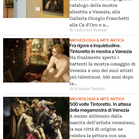
catalogo della mostra
allestita a Venezia, alla
Galleria Giorgio Franchetti
alla Ca d’Oro e a…
di Ludovico Pratesi
ARCHEOLOGIA & ARTE ANTICA
Fra rigore e inquietudine.
Tintoretto in mostra a Venezia
Ha finalmente aperto i
battenti la mostra-omaggio di
Venezia a uno dei suoi artisti
più talentuosi. 500 anni dopo
la…
di Arianna Testino
ARCHEOLOGIA & ARTE ANTICA
500 volte Tintoretto. In attesa
della megamostra di Venezia
A mezzo millennio dalla
nascita dell’artista veneziano,
la sua città di origine ne
celebra la pittura con una