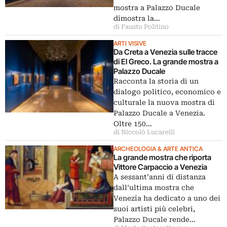
mostra a Palazzo Ducale
dimostra la…
di Fausto Politino
ARTI VISIVE
Da Creta a Venezia sulle tracce
di El Greco. La grande mostra a
Palazzo Ducale
Racconta la storia di un
dialogo politico, economico e
culturale la nuova mostra di
Palazzo Ducale a Venezia.
Oltre 150…
di Niccolò Lucarelli
ARCHEOLOGIA & ARTE ANTICA
La grande mostra che riporta
Vittore Carpaccio a Venezia
A sessant’anni di distanza
dall’ultima mostra che
Venezia ha dedicato a uno dei
suoi artisti più celebri,
Palazzo Ducale rende…