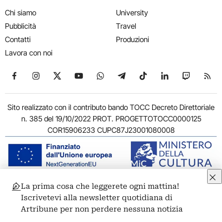
Chi siamo
University
Pubblicità
Travel
Contatti
Produzioni
Lavora con noi
Seguici su Facebook
Seguici su Instagram
Seguici su X
Seguici su YouTube
Seguici su WhatsApp
Seguici su Telegram
Seguici su TikTok
Seguici su Link
Seguici su
Segui
Sito realizzato con il contributo bando TOCC Decreto Direttoriale
n. 385 del 19/10/2022 PROT. PROGETTOTOCC0000125
COR15906233 CUPC87J23001080008
La prima cosa che leggerete ogni mattina!
© 2011-2026 ARTRIBUNE srl – Corso Vittorio Emanuele II, 287 –
Iscrivetevi alla newsletter quotidiana di
00186 Roma - P.I. 11381581005
Artribune per non perdere nessuna notizia
Privacy: Responsabile della protezione dei dati personali