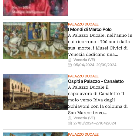
PALAZZO DUCALE
I Mondi di Marco Polo
A Palazzo Ducale, nell’anno in
cui ricorrono i 700 anni dalla
sua morte, i Musei Civici di
Venezia dedicano una…
Venezia (VE)
05/04/2024
–
29/09/2024
PALAZZO DUCALE
Ospiti a Palazzo - Canaletto
A Palazzo Ducale il
capolavoro di Canaletto Il
molo verso Riva degli
Schiavoni con la colonna di
San Marco: terzo…
Venezia (VE)
27/03/2024
–
27/04/2024
PALAZZO DUCALE