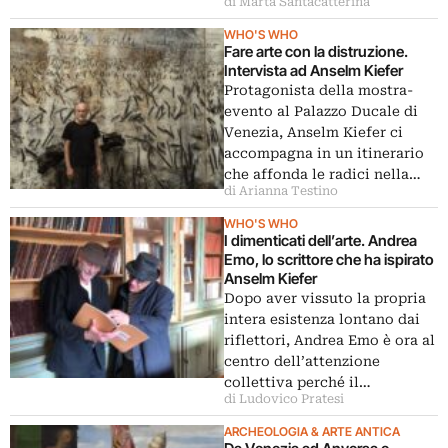
di Marta Santacatterina
WHO'S WHO
Fare arte con la distruzione.
Intervista ad Anselm Kiefer
Protagonista della mostra-
evento al Palazzo Ducale di
Venezia, Anselm Kiefer ci
accompagna in un itinerario
che affonda le radici nella…
di Arianna Testino
WHO'S WHO
I dimenticati dell’arte. Andrea
Emo, lo scrittore che ha ispirato
Anselm Kiefer
Dopo aver vissuto la propria
intera esistenza lontano dai
riflettori, Andrea Emo è ora al
centro dell’attenzione
collettiva perché il…
di Ludovico Pratesi
ARCHEOLOGIA & ARTE ANTICA