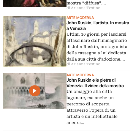
mostra “diffusa”.…
di Arianna Testino
ARTE MODERNA
John Ruskin, l’artista. In mostra
a Venezia
Ultimi 10 giorni per lasciarsi
affascinare dall’immaginario
di John Ruskin, protagonista
della rassegna a lui dedicata
dalla sua città d’adozione.…
di Arianna Testino
ARTE MODERNA
John Ruskin e le pietre di
Venezia. Il video della mostra
Un omaggio alla città
lagunare, ma anche un
percorso di scoperta
attraverso l'opera di un
artista e un intellettuale
ancora…