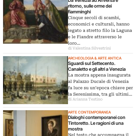
Da Venezia ad Anversa e
ritorno, sulle orme dei
fiamminghi
Cinque secoli di scambi,
economici e culturali, hanno
legato a stretto filo la Laguna
e le Fiandre attraverso le
loro…
di Valentina Silvestrini
ARCHEOLOGIA & ARTE ANTICA
Sguardi sul Settecento.
Canaletto e gli altri a Venezia
La mostra appena inaugurata
al Palazzo Ducale di Venezia
fa luce su un’epoca chiave per
la Serenissima, tra gli ultimi…
di Arianna Testino
ARTE CONTEMPORANEA
Dialoghi contemporanei con
Tintoretto. Le ragioni di una
mostra
Nel testo che accompagna il