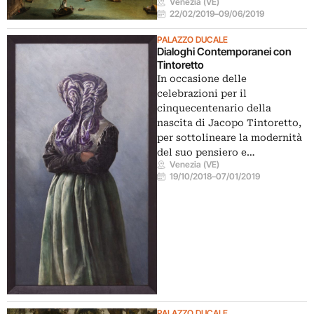
Venezia (VE)
22/02/2019
–
09/06/2019
PALAZZO DUCALE
Dialoghi Contemporanei con
Tintoretto
In occasione delle
celebrazioni per il
cinquecentenario della
nascita di Jacopo Tintoretto,
per sottolineare la modernità
del suo pensiero e…
Venezia (VE)
19/10/2018
–
07/01/2019
PALAZZO DUCALE