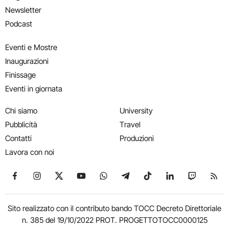
Newsletter
Podcast
Eventi e Mostre
Inaugurazioni
Finissage
Eventi in giornata
Chi siamo
University
Pubblicità
Travel
Contatti
Produzioni
Lavora con noi
Seguici su Facebook
Seguici su Instagram
Seguici su X
Seguici su YouTube
Seguici su WhatsApp
Seguici su Telegram
Seguici su TikTok
Seguici su Link
Seguici su
Segui
Sito realizzato con il contributo bando TOCC Decreto Direttoriale
n. 385 del 19/10/2022 PROT. PROGETTOTOCC0000125