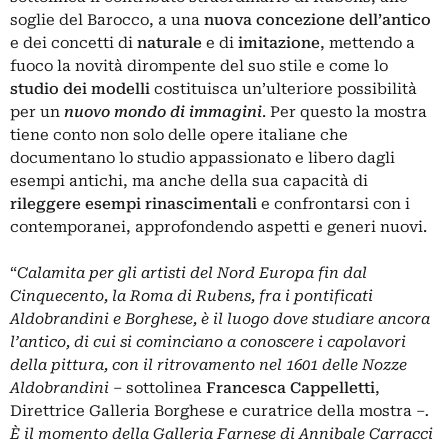
soglie del Barocco, a una
nuova concezione dell’antico
e dei concetti di
naturale
e di
imitazione
, mettendo a
fuoco la novità dirompente del suo stile e come lo
studio dei modelli
costituisca un’ulteriore possibilità
per un
nuovo mondo di immagini
. Per questo la mostra
tiene conto non solo delle opere italiane che
documentano lo studio appassionato e libero dagli
esempi antichi, ma anche della sua capacità di
rileggere esempi rinascimentali
e confrontarsi con i
contemporanei, approfondendo aspetti e generi nuovi.
“
Calamita per gli artisti del Nord Europa fin dal
Cinquecento, la Roma di Rubens, fra i pontificati
Aldobrandini e Borghese, è il luogo dove studiare ancora
l’antico, di cui si cominciano a conoscere i capolavori
della pittura, con il ritrovamento nel 1601 delle Nozze
Aldobrandini –
sottolinea
Francesca Cappelletti
,
Direttrice Galleria Borghese e curatrice della mostra
–.
È il momento della Galleria Farnese di Annibale Carracci