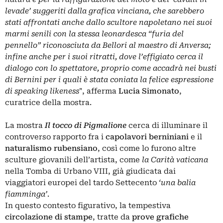
levade’ suggeriti dalla grafica vinciana, che sarebbero
stati affrontati anche dallo scultore napoletano nei suoi
marmi senili con la stessa leonardesca “furia del
pennello” riconosciuta da Bellori al maestro di Anversa;
infine anche per i suoi ritratti, dove l’effigiato cerca il
dialogo con lo spettatore, proprio come accadrà nei busti
di Bernini per i quali è stata coniata la felice espressione
di speaking likeness
", afferma
Lucia Simonato
,
curatrice della mostra.
La mostra
Il tocco di Pigmalione
cerca di illuminare il
controverso rapporto fra i
capolavori berniniani
e il
naturalismo rubensiano
, così come lo furono altre
sculture giovanili dell’artista, come
la Carità vaticana
nella Tomba di Urbano VIII, già giudicata dai
viaggiatori europei del tardo Settecento
‘una balia
fiamminga’
.
In questo contesto figurativo, la tempestiva
circolazione di stampe
, tratte da
prove grafiche