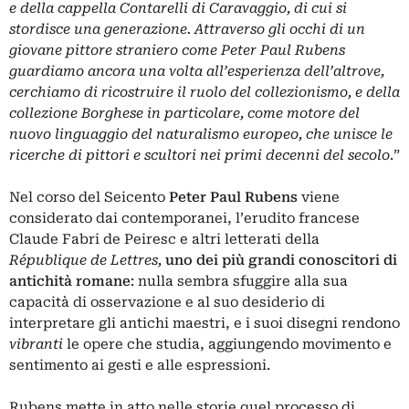
e della cappella Contarelli di Caravaggio, di cui si
stordisce una generazione. Attraverso gli occhi di un
giovane pittore straniero come Peter Paul Rubens
guardiamo ancora una volta all’esperienza dell’altrove,
cerchiamo di ricostruire il ruolo del collezionismo, e della
collezione Borghese in particolare, come motore del
nuovo linguaggio del naturalismo europeo, che unisce le
ricerche di pittori e scultori nei primi decenni del secolo
.”
Nel corso del Seicento
Peter Paul Rubens
viene
considerato dai contemporanei, l’erudito francese
Claude Fabri de Peiresc e altri letterati della
République de Lettres,
uno dei più grandi conoscitori di
antichità romane
: nulla sembra sfuggire alla sua
capacità di osservazione e al suo desiderio di
interpretare gli antichi maestri, e i suoi disegni rendono
vibranti
le opere che studia, aggiungendo movimento e
sentimento ai gesti e alle espressioni.
Rubens mette in atto nelle storie quel processo di