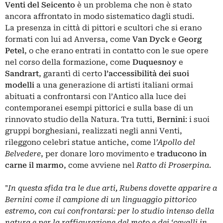
Venti del Seicento
è un problema che non è stato
ancora affrontato in modo sistematico dagli studi.
La presenza in città di pittori e scultori che si erano
formati con lui ad Anversa, come
Van Dyck
e
Georg
Petel
, o che erano entrati in contatto con le sue opere
nel corso della formazione, come
Duquesnoy
e
Sandrart
, garantì di certo
l’accessibilità dei suoi
modelli
a una generazione di artisti italiani ormai
abituati a confrontarsi con l’Antico alla luce dei
contemporanei esempi pittorici e sulla base di un
rinnovato studio della Natura. Tra tutti,
Bernini
: i suoi
gruppi borghesiani, realizzati negli anni Venti,
rileggono celebri statue antiche, come l
’Apollo del
Belvedere
, per donare loro movimento e
traducono in
carne il marmo
, come avviene nel
Ratto di Proserpina
.
"
In questa sfida tra le due arti, Rubens dovette apparire a
Bernini come il campione di un linguaggio pittorico
estremo, con cui confrontarsi: per lo studio intenso della
natura e per la raffigurazione del moto e dei ‘cavalli in