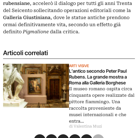
rubensiane
, accelerò il dialogo per tutti gli anni Trenta
del Seicento sollecitando operazioni editoriali come la
Galleria Giustiniana
, dove le statue antiche prendono
ormai definitivamente vita, secondo un effetto già
definito
Pigmalione
dalla critica.
Articoli correlati
ARTI VISIVE
L’antico secondo Peter Paul
Rubens. La grande mostra a
Roma alla Galleria Borghese
Il museo romano ospita circa
cinquanta opere realizzate dal
pittore fiammingo. Una
raccolta proveniente da
musei internazionali e che
entra…
di Valentina Muzi
Condividi su Facebook
Condividi su X
Condividi su LinkedIn
Condividi su Pinterest
Condividi su WhatsApp
Condividi su Email