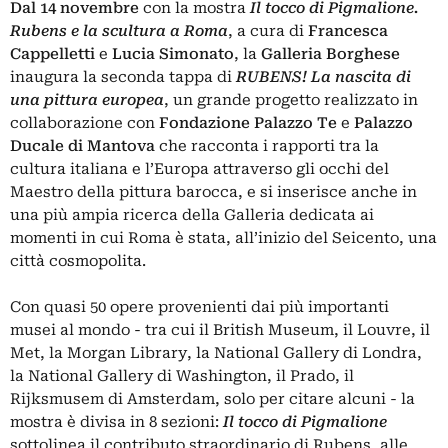
Dal 14 novembre
con la mostra
Il tocco di Pigmalione.
Rubens e la scultura a Roma
, a cura di
Francesca
Cappelletti
e
Lucia Simonato
, la
Galleria Borghese
inaugura la seconda tappa di
RUBENS! La nascita di
una pittura europea
, un grande progetto realizzato in
collaborazione con
Fondazione Palazzo Te
e
Palazzo
Ducale di Mantova
che racconta i rapporti tra la
cultura italiana e l’Europa attraverso gli occhi del
Maestro della pittura barocca, e si inserisce anche in
una più ampia ricerca della Galleria dedicata ai
momenti in cui Roma è stata, all’inizio del Seicento, una
città cosmopolita.
Con quasi 50 opere provenienti dai più importanti
musei al mondo - tra cui il British Museum, il Louvre, il
Met, la Morgan Library, la National Gallery di Londra,
la National Gallery di Washington, il Prado, il
Rijksmusem di Amsterdam, solo per citare alcuni - la
mostra è divisa in 8 sezioni:
Il tocco di Pigmalione
sottolinea il contributo straordinario di Rubens, alle