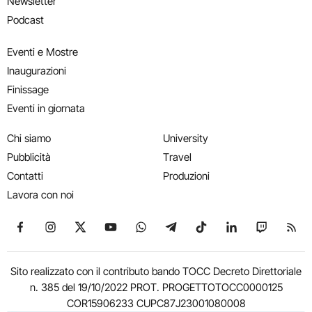
Newsletter
Podcast
Eventi e Mostre
Inaugurazioni
Finissage
Eventi in giornata
Chi siamo
University
Pubblicità
Travel
Contatti
Produzioni
Lavora con noi
Seguici su Facebook
Seguici su Instagram
Seguici su X
Seguici su YouTube
Seguici su WhatsApp
Seguici su Telegram
Seguici su TikTok
Seguici su Link
Seguici su
Segui
Sito realizzato con il contributo bando TOCC Decreto Direttoriale
n. 385 del 19/10/2022 PROT. PROGETTOTOCC0000125
COR15906233 CUPC87J23001080008