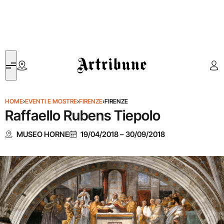
Artribune
HOME
›
EVENTI E MOSTRE
›
FIRENZE
›
FIRENZE
Raffaello Rubens Tiepolo
MUSEO HORNE
19/04/2018
–
30/09/2018