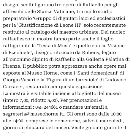
disegni scelti figurano tre opere di Raffaello per gli
affreschi delle Stanze Vaticane, tra cui lo studio
preparatorio ‘Gruppo di dignitari laici ed ecclesiastici
per la 'Giustificazione di Leone III'' solo recentemente
restituito al catalogo del maestro urbinate. Del nucleo
raffaellesco in mostra fanno parte anche il foglio
raffigurante la ‘Testa di Musa’ e quello con la ‘Visione
di Ezechiele’, disegno ritoccato da Rubens, legato
all'omonimo dipinto di Raffaello alla Galleria Palatina di
Firenze. Il pubblico potrà apprezzare anche opere mai
esposte al Museo Horne, come i ‘Santi domenicani’ di
Giorgio Vasari o la ‘Figura di un barcaiolo’ di Ludovico
Carracci, restaurato per questa esposizione.
La mostra è visitabile insieme al biglietto del museo
(intero 7,00, ridotto 5,00). Per prenotazioni e
informazioni : 055 244661 o mandare un’email a
segreteria@museohorne.it
.. Gli orari sono dalle 10:00
alle 14:00, comprese le domeniche, salvo il mercoledì,
giorno di chiusura del museo. Visite guidate gratuite il