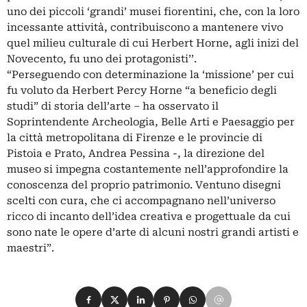
uno dei piccoli ‘grandi’ musei fiorentini, che, con la loro
incessante attività, contribuiscono a mantenere vivo
quel milieu culturale di cui Herbert Horne, agli inizi del
Novecento, fu uno dei protagonisti’’.
“Perseguendo con determinazione la ‘missione’ per cui
fu voluto da Herbert Percy Horne “a beneficio degli
studi” di storia dell’arte – ha osservato il
Soprintendente Archeologia, Belle Arti e Paesaggio per
la città metropolitana di Firenze e le provincie di
Pistoia e Prato, Andrea Pessina -, la direzione del
museo si impegna costantemente nell’approfondire la
conoscenza del proprio patrimonio. Ventuno disegni
scelti con cura, che ci accompagnano nell’universo
ricco di incanto dell’idea creativa e progettuale da cui
sono nate le opere d’arte di alcuni nostri grandi artisti e
maestri”.
Condividi su Facebook
Condividi su X
Condividi su LinkedIn
Condividi su Pinterest
Condividi su WhatsApp
Condividi su Email