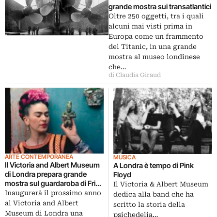
grande mostra sui transatlantici
Oltre 250 oggetti, tra i quali
alcuni mai visti prima in
Europa come un frammento
del Titanic, in una grande
mostra al museo londinese
che…
di Claudia Giraud
ARTE CONTEMPORANEA
MUSICA
Il Victoria and Albert Museum
A Londra è tempo di Pink
di Londra prepara grande
Floyd
mostra sul guardaroba di Frida
Il Victoria & Albert Museum
Kahlo
Inaugurerà il prossimo anno
dedica alla band che ha
al Victoria and Albert
scritto la storia della
Museum di Londra una
psichedelia…