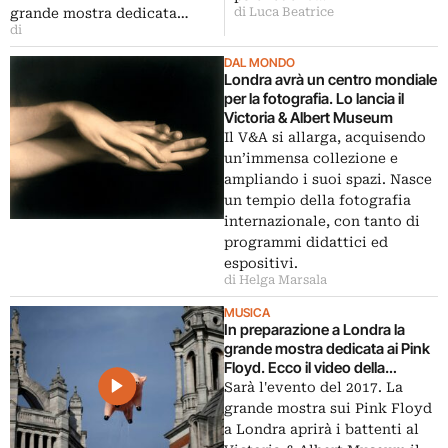
grande mostra dedicata…
di Luca Beatrice
di
DAL MONDO
Londra avrà un centro mondiale
per la fotografia. Lo lancia il
Victoria & Albert Museum
Il V&A si allarga, acquisendo
un’immensa collezione e
ampliando i suoi spazi. Nasce
un tempio della fotografia
internazionale, con tanto di
programmi didattici ed
espositivi.
di Helga Marsala
MUSICA
In preparazione a Londra la
grande mostra dedicata ai Pink
Floyd. Ecco il video della
presentazione
Sarà l'evento del 2017. La
grande mostra sui Pink Floyd
a Londra aprirà i battenti al