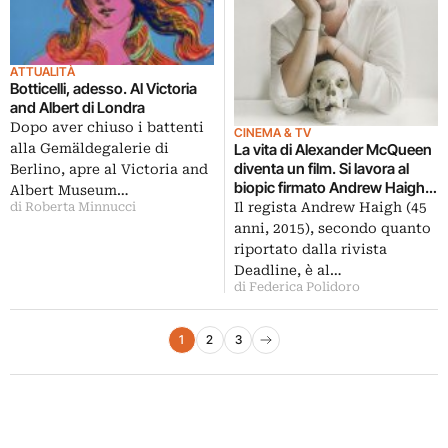
ATTUALITÀ
Botticelli, adesso. Al Victoria
and Albert di Londra
Dopo aver chiuso i battenti
CINEMA & TV
alla Gemäldegalerie di
La vita di Alexander McQueen
diventa un film. Si lavora al
Berlino, apre al Victoria and
biopic firmato Andrew Haigh,
Albert Museum…
ma nulla trapela ancora sui
Il regista Andrew Haigh (45
di Roberta Minnucci
protagonisti
anni, 2015), secondo quanto
riportato dalla rivista
Deadline, è al…
di Federica Polidoro
Paginazione degli articoli
1
2
3
Pagina successiva