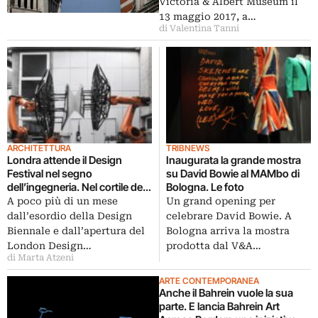
Victoria & Albert Museum il
13 maggio 2017, a…
di Valentina Tanni
ARCHITETTURA
TRIBNEWS
Londra attende il Design
Inaugurata la grande mostra
Festival nel segno
su David Bowie al MAMbo di
dell’ingegneria. Nel cortile del
Bologna. Le foto
V&A un padiglione ispirato al
A poco più di un mese
Un grand opening per
guscio degli insetti
dall’esordio della Design
celebrare David Bowie. A
Biennale e dall’apertura del
Bologna arriva la mostra
London Design…
prodotta dal V&A…
di Marta Atzeni
ARTE CONTEMPORANEA
Anche il Bahrein vuole la sua
parte. E lancia Bahrein Art