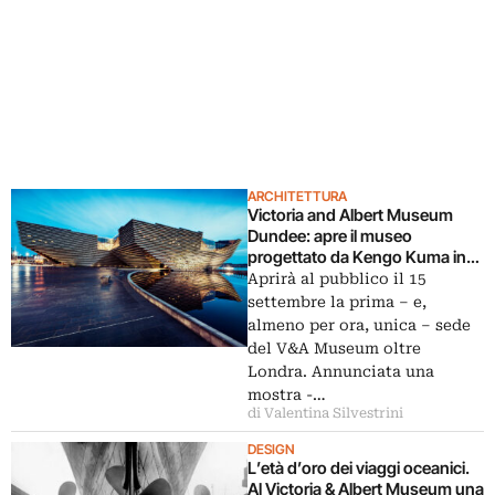
ARCHITETTURA
Victoria and Albert Museum
Dundee: apre il museo
progettato da Kengo Kuma in
Scozia
Aprirà al pubblico il 15
settembre la prima – e,
almeno per ora, unica – sede
del V&A Museum oltre
Londra. Annunciata una
mostra -…
di Valentina Silvestrini
DESIGN
L’età d’oro dei viaggi oceanici.
Al Victoria & Albert Museum una