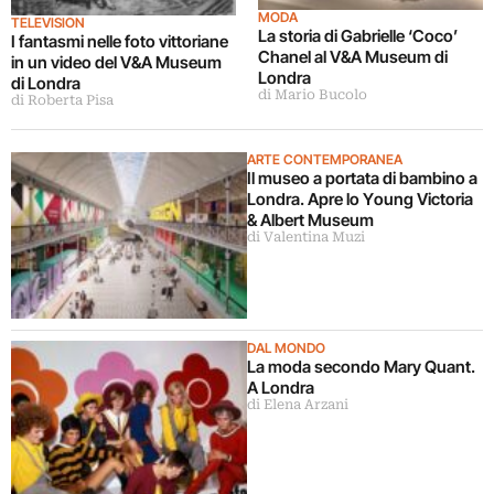
MODA
TELEVISION
La storia di Gabrielle ‘Coco’
I fantasmi nelle foto vittoriane
Chanel al V&A Museum di
in un video del V&A Museum
Londra
di Londra
di Mario Bucolo
di Roberta Pisa
ARTE CONTEMPORANEA
Il museo a portata di bambino a
Londra. Apre lo Young Victoria
& Albert Museum
di Valentina Muzi
DAL MONDO
La moda secondo Mary Quant.
A Londra
di Elena Arzani