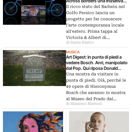
Across Borders una iniziativa
per portare gli artisti del Regno
Il ricco stato del Barhein nel
in mostra in tutto il mondo
Golfo Persico lancia un
progetto per far conoscere
l'arte contemporanea locale
all'estero. Prima tappa al
Victoria & Albert di…
di Santa Nastro
MUSICA
Art Digest: in punta di piedi a
vedere Bosch. Anri, manipolato
dal Pop. Qui riposa Donald
Trump
Una mostra da visitare in
punta di piedi. Già, perché le
49 opere di Hieronymus
Bosch che saranno in mostra
al Museo del Prado dal…
di Massimo Mattioli