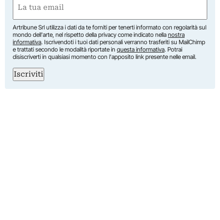
(Obbligatorio)
Artribune Srl utilizza i dati da te forniti per tenerti informato con regolarità sul
mondo dell'arte, nel rispetto della privacy come indicato nella
nostra
informativa
. Iscrivendoti i tuoi dati personali verranno trasferiti su MailChimp
e trattati secondo le modalità riportate in
questa informativa
. Potrai
disiscriverti in qualsiasi momento con l'apposito link presente nelle email.
Iscriviti