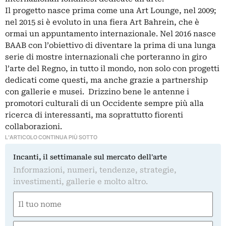
Il progetto nasce prima come una Art Lounge, nel 2009;
nel 2015 si è evoluto in una fiera Art Bahrein, che è
ormai un appuntamento internazionale. Nel 2016 nasce
BAAB con l’obiettivo di diventare la prima di una lunga
serie di mostre internazionali che porteranno in giro
l’arte del Regno, in tutto il mondo, non solo con progetti
dedicati come questi, ma anche grazie a partnership
con gallerie e musei.
Drizzino bene le antenne i
promotori culturali di un Occidente sempre più alla
ricerca di interessanti, ma soprattutto fiorenti
collaborazioni.
L'ARTICOLO CONTINUA PIÙ SOTTO
Incanti, il settimanale sul mercato dell'arte
Informazioni, numeri, tendenze, strategie,
investimenti, gallerie e molto altro.
Nome
(Obbligatorio)
Nome
Email