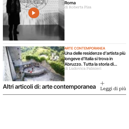
Roma
di Roberta Pisa
ARTE CONTEMPORANEA
Una delle residenze d’artista più
longeve d’Italia si trova in
Abruzzo. Tutta la storia di
di Ludovica Palmieri
Ramo
Altri articoli di: arte contemporanea
Leggi di più