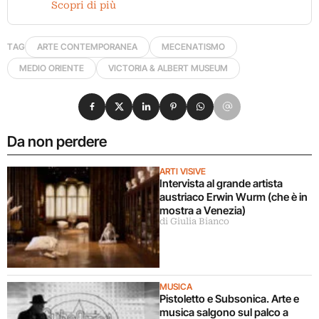
Scopri di più
TAG
ARTE CONTEMPORANEA
MECENATISMO
MEDIO ORIENTE
VICTORIA & ALBERT MUSEUM
Condividi su Facebook
Condividi su X
Condividi su LinkedIn
Condividi su Pinterest
Condividi su WhatsApp
Condividi su Email
Da non perdere
ARTI VISIVE
Intervista al grande artista
austriaco Erwin Wurm (che è in
mostra a Venezia)
di Giulia Bianco
MUSICA
Pistoletto e Subsonica. Arte e
musica salgono sul palco a