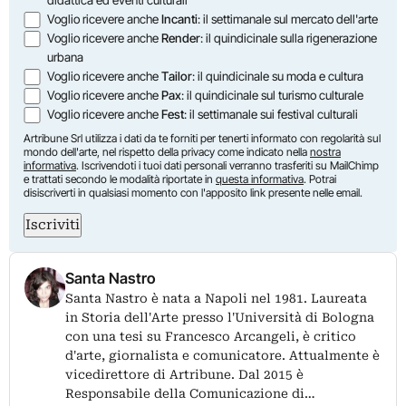
Voglio ricevere anche
Incanti
: il settimanale sul mercato dell'arte
Voglio ricevere anche
Render
: il quindicinale sulla rigenerazione
urbana
Voglio ricevere anche
Tailor
: il quindicinale su moda e cultura
Voglio ricevere anche
Pax
: il quindicinale sul turismo culturale
Voglio ricevere anche
Fest
: il settimanale sui festival culturali
Artribune Srl utilizza i dati da te forniti per tenerti informato con regolarità sul
mondo dell'arte, nel rispetto della privacy come indicato nella
nostra
informativa
. Iscrivendoti i tuoi dati personali verranno trasferiti su MailChimp
e trattati secondo le modalità riportate in
questa informativa
. Potrai
disiscriverti in qualsiasi momento con l'apposito link presente nelle email.
Iscriviti
Santa Nastro
Santa Nastro è nata a Napoli nel 1981. Laureata
in Storia dell'Arte presso l'Università di Bologna
con una tesi su Francesco Arcangeli, è critico
d'arte, giornalista e comunicatore. Attualmente è
vicedirettore di Artribune. Dal 2015 è
Responsabile della Comunicazione di…