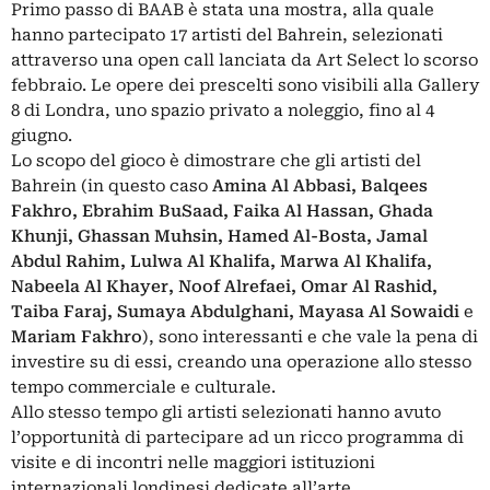
Primo passo di BAAB è stata una mostra, alla quale
hanno partecipato 17 artisti del Bahrein, selezionati
attraverso una open call lanciata da Art Select lo scorso
febbraio. Le opere dei prescelti sono visibili alla Gallery
8 di Londra, uno spazio privato a noleggio, fino al 4
giugno.
Lo scopo del gioco è dimostrare che gli artisti del
Bahrein (in questo caso
Amina Al Abbasi, Balqees
Fakhro, Ebrahim BuSaad, Faika Al Hassan, Ghada
Khunji, Ghassan Muhsin, Hamed Al-Bosta, Jamal
Abdul Rahim, Lulwa Al Khalifa, Marwa Al Khalifa,
Nabeela Al Khayer, Noof Alrefaei, Omar Al Rashid,
Taiba Faraj, Sumaya Abdulghani, Mayasa Al Sowaidi
e
Mariam Fakhro
), sono interessanti e che vale la pena di
investire su di essi, creando una operazione allo stesso
tempo commerciale e culturale.
Allo stesso tempo gli artisti selezionati hanno avuto
l’opportunità di partecipare ad un ricco programma di
visite e di incontri nelle maggiori istituzioni
internazionali londinesi dedicate all’arte.