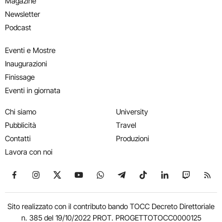
Magazine
Newsletter
Podcast
Eventi e Mostre
Inaugurazioni
Finissage
Eventi in giornata
Chi siamo
University
Pubblicità
Travel
Contatti
Produzioni
Lavora con noi
Seguici su Facebook
Seguici su Instagram
Seguici su X
Seguici su YouTube
Seguici su WhatsApp
Seguici su Telegram
Seguici su TikTok
Seguici su Link
Seguici su
Segui
Sito realizzato con il contributo bando TOCC Decreto Direttoriale
n. 385 del 19/10/2022 PROT. PROGETTOTOCC0000125