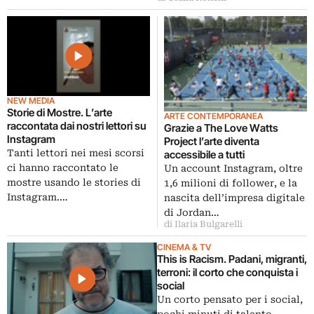
NEW MEDIA
Storie di Mostre. L’arte
ARTE CONTEMPORANEA
raccontata dai nostri lettori su
Grazie a The Love Watts
Instagram
Project l’arte diventa
Tanti lettori nei mesi scorsi
accessibile a tutti
ci hanno raccontato le
Un account Instagram, oltre
mostre usando le stories di
1,6 milioni di follower, e la
Instagram.…
nascita dell’impresa digitale
di Jordan…
di Ilaria Bulgarelli
CINEMA & TV
This is Racism. Padani, migranti,
terroni: il corto che conquista i
social
Un corto pensato per i social,
pochi minuti di talento