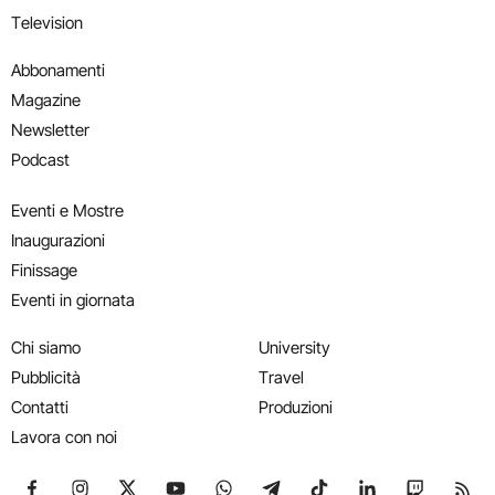
Television
Abbonamenti
Magazine
Newsletter
Podcast
Eventi e Mostre
Inaugurazioni
Finissage
Eventi in giornata
Chi siamo
University
Pubblicità
Travel
Contatti
Produzioni
Lavora con noi
Seguici su Facebook
Seguici su Instagram
Seguici su X
Seguici su YouTube
Seguici su WhatsApp
Seguici su Telegram
Seguici su TikTok
Seguici su Link
Seguici su
Segui