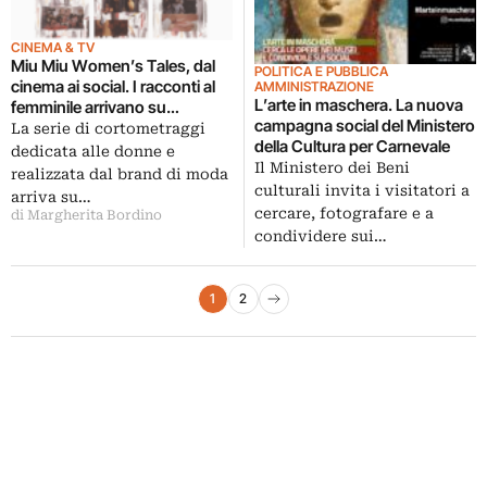
CINEMA & TV
Miu Miu Women’s Tales, dal
POLITICA E PUBBLICA
cinema ai social. I racconti al
AMMINISTRAZIONE
L’arte in maschera. La nuova
femminile arrivano su
campagna social del Ministero
Instagram
La serie di cortometraggi
della Cultura per Carnevale
dedicata alle donne e
Il Ministero dei Beni
realizzata dal brand di moda
culturali invita i visitatori a
arriva su…
cercare, fotografare e a
di Margherita Bordino
condividere sui…
Paginazione degli articoli
1
2
Pagina successiva