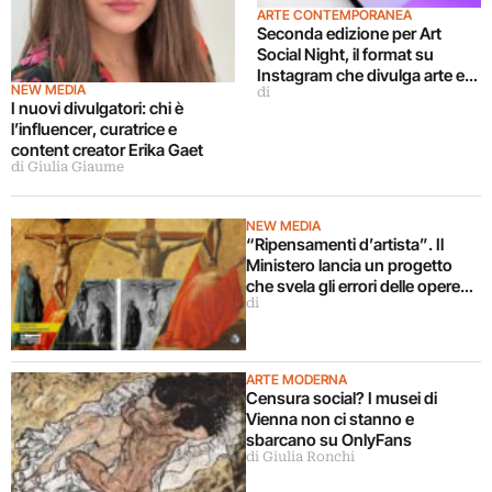
ARTE CONTEMPORANEA
Seconda edizione per Art
Social Night, il format su
Instagram che divulga arte e
NEW MEDIA
di
cultura
I nuovi divulgatori: chi è
l’influencer, curatrice e
content creator Erika Gaet
di Giulia Giaume
NEW MEDIA
“Ripensamenti d’artista”. Il
Ministero lancia un progetto
che svela gli errori delle opere
di
d’arte
ARTE MODERNA
Censura social? I musei di
Vienna non ci stanno e
sbarcano su OnlyFans
di Giulia Ronchi