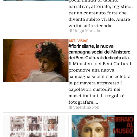
narrativo, attoriale, registico,
per un contenuto forte che
diventa subito virale. Amare
verità sulla vicenda…
di Helga Marsala
ARTI VISIVE
#fiorinellarte, la nuova
campagna social del Ministero
dei Beni Culturali dedicata alla
primavera
Il Ministero dei Beni Culturali
promuove una nuova
campagna social che celebra
la primavera attraverso i
capolavori custoditi nei
musei italiani. La regola è:
fotografare,…
di Valentina Poli