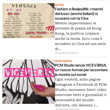
MODA
Fashion e Realpolitik: i marchi
del lusso (anche italiani) si
scusano con la Cina
Mentre imperversano le
proteste di piazza ad Hong
Kong, la politica colpisce
anche la moda. Ecco cosa è
accaduto in Cina ad una serie
di…
di Aldo Premoli
NEW MEDIA
PCM Studio lancia VICEVƎRSA,
un nuovo format per raccontare
le mostre sui social
Ogni venerdì, sulle pagine
Instagram e Facebook di PCM
Studio, usciranno brevi video
interviste fatte a giornalisti e
personalità del mondo
dell’arte, che daranno i…
di Giulia Ronchi