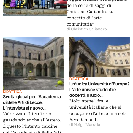
della serie di saggi di
Christian Caliandro sul
concetto di "arte
comunitaria"
di Christian Caliandro
DIDATTICA
Un’unica Università d’Europa?
L’arte unisce studenti e
DIDATTICA
docenti. Il ruolo
Svolta glocal per l’Accademia
dell’Accademia di Roma
Molti atenei, fra le
di Belle Arti di Lecce.
università italiane che si
L’intervista al nuovo
presidente
occupano d’arte, e una sola
Valorizzare il territorio
Accademia. La…
guardando anche all’estero.
di Helga Marsala
È questo l’intento cardine
dell’Accademia di Belle Arti