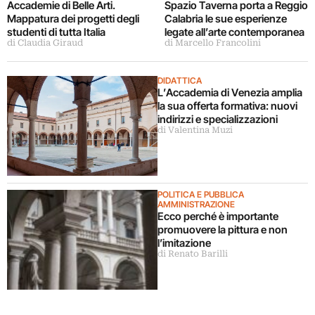
Accademie di Belle Arti.
Spazio Taverna porta a Reggio
Mappatura dei progetti degli
Calabria le sue esperienze
studenti di tutta Italia
legate all’arte contemporanea
di Claudia Giraud
di Marcello Francolini
DIDATTICA
L’Accademia di Venezia amplia
la sua offerta formativa: nuovi
indirizzi e specializzazioni
di Valentina Muzi
POLITICA E PUBBLICA
AMMINISTRAZIONE
Ecco perché è importante
promuovere la pittura e non
l’imitazione
di Renato Barilli