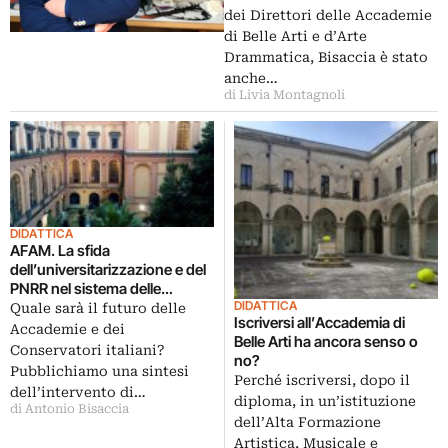
dei Direttori delle Accademie
di Belle Arti e d’Arte
Drammatica, Bisaccia è stato
anche…
di Livia Montagnoli
DIDATTICA
AFAM. La sfida
dell’universitarizzazione e del
PNRR nel sistema delle
Accademie
DIDATTICA
Quale sarà il futuro delle
Iscriversi all’Accademia di
Accademie e dei
Belle Arti ha ancora senso o
Conservatori italiani?
no?
Pubblichiamo una sintesi
Perché iscriversi, dopo il
dell’intervento di…
diploma, in un’istituzione
di Antonio Bisaccia
dell’Alta Formazione
Artistica, Musicale e