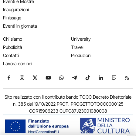
Eventi e Mostre
Inaugurazioni
Finissage
Eventi in giornata
Chi siamo
University
Pubblicità
Travel
Contatti
Produzioni
Lavora con noi
Seguici su Facebook
Seguici su Instagram
Seguici su X
Seguici su YouTube
Seguici su WhatsApp
Seguici su Telegram
Seguici su TikTok
Seguici su Link
Seguici su
Segui
Sito realizzato con il contributo bando TOCC Decreto Direttoriale
n. 385 del 19/10/2022 PROT. PROGETTOTOCC0000125
COR15906233 CUPC87J23001080008