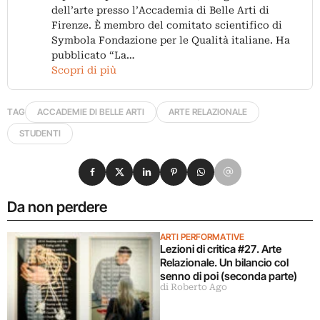
dell’arte presso l’Accademia di Belle Arti di
Firenze. È membro del comitato scientifico di
Symbola Fondazione per le Qualità italiane. Ha
pubblicato “La…
Scopri di più
TAG
ACCADEMIE DI BELLE ARTI
ARTE RELAZIONALE
STUDENTI
Condividi su Facebook
Condividi su X
Condividi su LinkedIn
Condividi su Pinterest
Condividi su WhatsApp
Condividi su Email
Da non perdere
ARTI PERFORMATIVE
Lezioni di critica #27. Arte
Relazionale. Un bilancio col
senno di poi (seconda parte)
di Roberto Ago