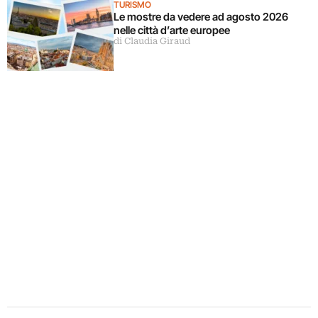
TURISMO
Le mostre da vedere ad agosto 2026
nelle città d’arte europee
di Claudia Giraud