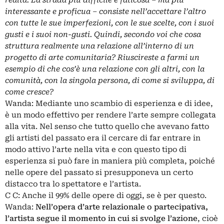
realtà. La strada più difficile e faticosa – ma più
interessante e proficua – consiste nell’accettare l’altro
con tutte le sue imperfezioni, con le sue scelte, con i suoi
gusti e i suoi non-gusti. Quindi, secondo voi che cosa
struttura realmente una relazione all’interno di un
progetto di arte comunitaria? Riuscireste a farmi un
esempio di che cos’è una relazione con gli altri, con la
comunità, con la singola persona, di come si sviluppa, di
come cresce?
Wanda: Mediante uno scambio di esperienza e di idee,
è un modo effettivo per rendere l’arte sempre collegata
alla vita. Nel senso che tutto quello che avevano fatto
gli artisti del passato era il cercare di far entrare in
modo attivo l’arte nella vita e con questo tipo di
esperienza si può fare in maniera più completa, poiché
nelle opere del passato si presupponeva un certo
distacco tra lo spettatore e l’artista.
C C: Anche il 99% delle opere di oggi, se è per questo.
Wanda:
Nell’opera d’
arte relazionale
o partecipativa,
l’artista segue il momento in cui si svolge l’azione
, cioè