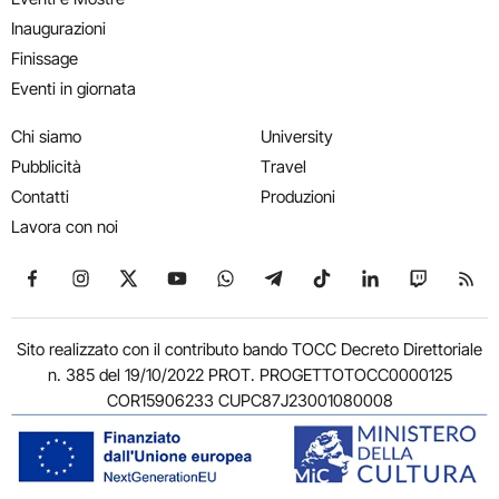
Inaugurazioni
Finissage
Eventi in giornata
Chi siamo
University
Pubblicità
Travel
Contatti
Produzioni
Lavora con noi
Seguici su Facebook
Seguici su Instagram
Seguici su X
Seguici su YouTube
Seguici su WhatsApp
Seguici su Telegram
Seguici su TikTok
Seguici su Link
Seguici su
Segui
Sito realizzato con il contributo bando TOCC Decreto Direttoriale
n. 385 del 19/10/2022 PROT. PROGETTOTOCC0000125
COR15906233 CUPC87J23001080008