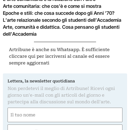
Arte comunitaria: che cos’è e come si mostra
Epoche e stili: che cosa succede dopo gli Anni ’70?
L’arte relazionale secondo gli studenti dell’Accademia
Arte, comunità e didattica. Cosa pensano gli studenti
dell’Accademia
Artribune è anche su Whatsapp. È sufficiente
cliccare qui
per iscriversi al canale ed essere
sempre aggiornati
Lettera, la newsletter quotidiana
Non perdetevi il meglio di Artribune! Ricevi ogni
giorno un'e-mail con gli articoli del giorno e
partecipa alla discussione sul mondo dell'arte.
Nome
(Obbligatorio)
Nome
Email