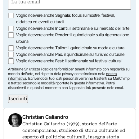
(Obbligatorio)
Opzioni
Voglio ricevere anche
Segnala
: focus su mostre, festival,
didattica ed eventi culturali
Voglio ricevere anche
Incanti
: il settimanale sul mercato dell'arte
Voglio ricevere anche
Render
: il quindicinale sulla rigenerazione
urbana
Voglio ricevere anche
Tailor
: il quindicinale su moda e cultura
Voglio ricevere anche
Pax
: il quindicinale sul turismo culturale
Voglio ricevere anche
Fest
: il settimanale sui festival culturali
Artribune Srl utilizza i dati da te forniti per tenerti informato con regolarità sul
mondo dell'arte, nel rispetto della privacy come indicato nella
nostra
informativa
. Iscrivendoti i tuoi dati personali verranno trasferiti su MailChimp
e trattati secondo le modalità riportate in
questa informativa
. Potrai
disiscriverti in qualsiasi momento con l'apposito link presente nelle email.
Iscriviti
Christian Caliandro
Christian Caliandro (1979), storico dell’arte
contemporanea, studioso di storia culturale ed
esperto di politiche culturali, insegna storia