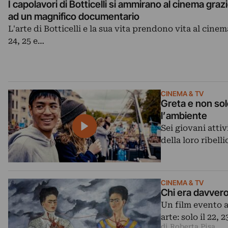
I capolavori di Botticelli si ammirano al cinema graz
ad un magnifico documentario
L'arte di Botticelli e la sua vita prendono vita al cinema
24, 25 e…
CINEMA & TV
Greta e non solo
l’ambiente
Sei giovani atti
della loro ribel
CINEMA & TV
Chi era davvero
Un film evento a
arte: solo il 22,
di Roberta Pisa