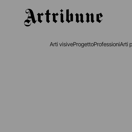
Artribune
Arti visive
Progetto
Professioni
Arti 