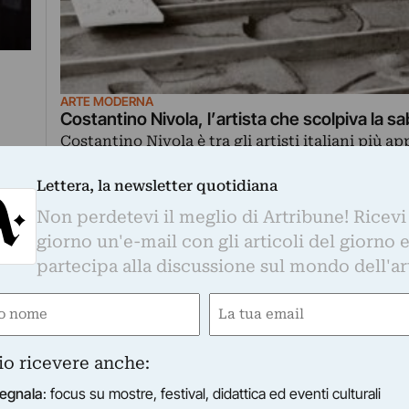
ARTE MODERNA
Costantino Nivola, l’artista che scolpiva la sa
Costantino Nivola è tra gli artisti italiani più ap
Oltreoceano: figlio di un muratore sardo,…
Lettera, la newsletter quotidiana
Non perdetevi il meglio di Artribune! Ricevi
storia di Nino Manfredi a 100 anni dalla nascita
giorno un'e-mail con gli articoli del giorno 
ario in onda su Sky Arte lunedì 22 marzo ripercorre la vit
partecipa alla discussione sul mondo dell'ar
ografica di Nino Manfredi, dando voce ad amici, collegh
e
Email
ired)
(Required)
io ricevere anche:
egnala
: focus su mostre, festival, didattica ed eventi culturali