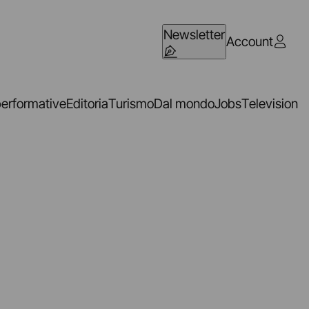
Newsletter
Account
performative
Editoria
Turismo
Dal mondo
Jobs
Television