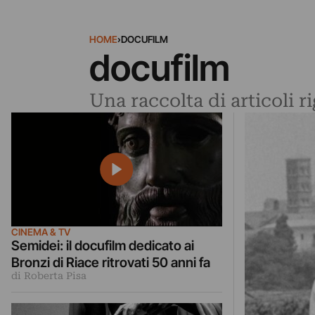
HOME
›
DOCUFILM
docufilm
Una raccolta di articoli r
CINEMA & TV
Semidei: il docufilm dedicato ai
Bronzi di Riace ritrovati 50 anni fa
di Roberta Pisa