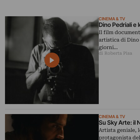
CINEMA & TV
Dino Pedriali e 
Il film document
artistica di Dino
giorni…
di Roberta Pisa
CINEMA & TV
Su Sky Arte: il 
Artista geniale, 
protagonista del