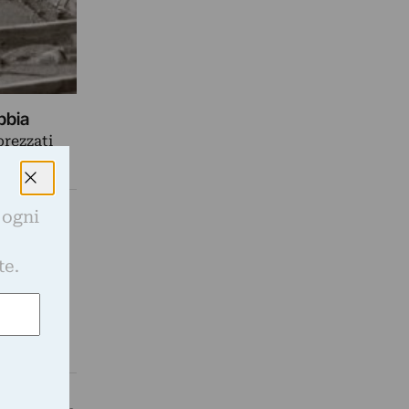
bbia
prezzati
 ogni
e
a e la
te.
i,…