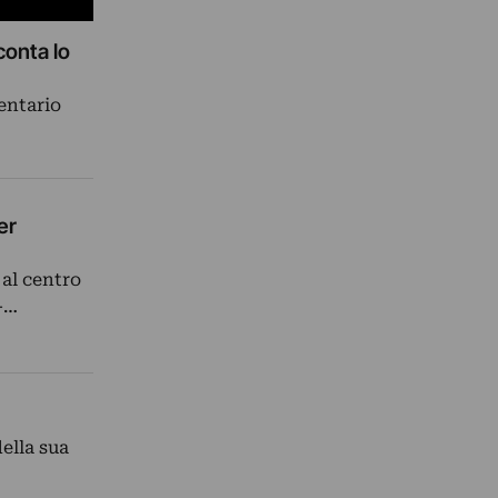
conta lo
entario
er
 al centro
 -…
ella sua