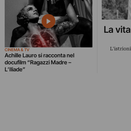
La vit
L'istrion
CINEMA & TV
Achille Lauro si racconta nel
docufilm “Ragazzi Madre –
L’Iliade”