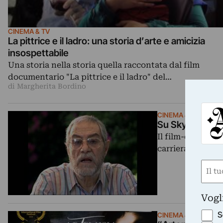
CINEMA & TV
La pittrice e il ladro: una storia d’arte e amicizia
insospettabile
Una storia nella storia quella raccontata dal film
documentario "La pittrice e il ladro" del…
di Margherita Bordino
CINEMA & TV
Su Sky Arte: la 
Il film-document
carriera cinemat
Nom
(Requ
First
Vogl
S
CINEMA & TV