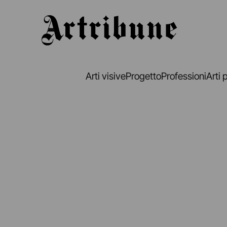
Artribune
Arti visive
Progetto
Professioni
Arti 