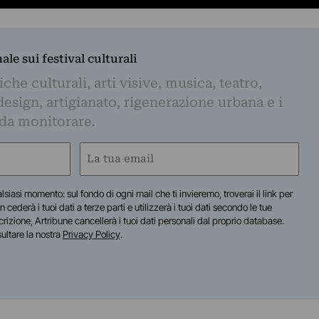
nale sui festival culturali
iche culturali, arti visive, musica, teatro,
design, artigianato, rigenerazione urbana e i
 da monitorare.
Email
(Obbligatorio)
lsiasi momento: sul fondo di ogni mail che ti invieremo, troverai il link per
n cederà i tuoi dati a terze parti e utilizzerà i tuoi dati secondo le tue
scrizione, Artribune cancellerà i tuoi dati personali dal proprio database.
sultare la nostra
Privacy Policy
.