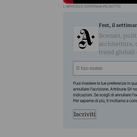
L'ARTICOLO CONTINUA PIÙ SOTTO
Fest, il settima
Scenari, polit
architettura, 
trend globali
Nome
(Obbligatorio)
Nome
Puoi rivedere le tue preferenze in qua
annullare l’iscrizione. Artribune Srl no
indicazioni. Se scegli di annullare l’i
Per saperne di più, ti invitiamo a con
Iscriviti