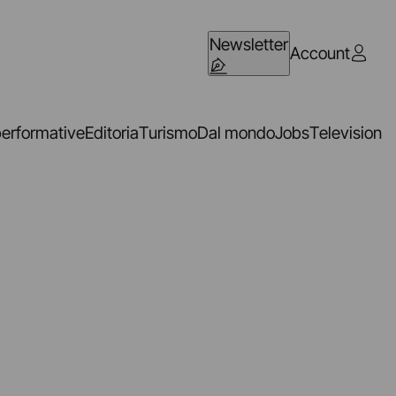
Newsletter
Account
performative
Editoria
Turismo
Dal mondo
Jobs
Television