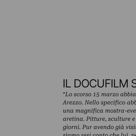
IL DOCUFILM
“
Lo scorso 15 marzo abbiam
Arezzo. Nello specifico ab
una magnifica mostra-event
aretina. Pitture, sculture 
giorni. Pur avendo già vis
siamo resi conto che lui, 