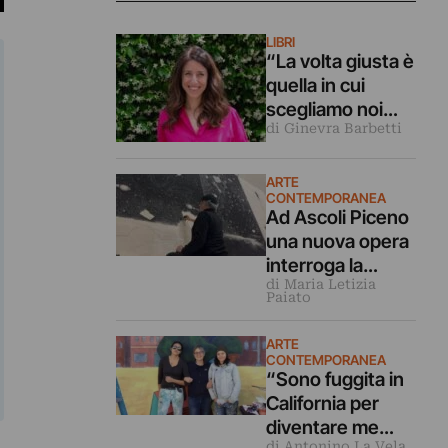
LIBRI
“La volta giusta è
quella in cui
scegliamo noi
di Ginevra Barbetti
stessi”.
Intervista alla
scrittrice
ARTE
CONTEMPORANEA
Lorenza Gentile
Ad Ascoli Piceno
una nuova opera
interroga la
di Maria Letizia
Sibilla. Intervista
Paiato
all’artista Omar
Galliani
ARTE
CONTEMPORANEA
“Sono fuggita in
California per
diventare me
di Antonino La Vela