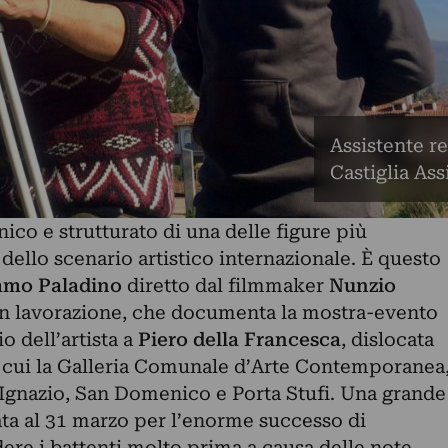
Assistente r
Castiglia As
nico e strutturato di una delle figure più
ello scenario artistico internazionale. È questo
mo Paladino
diretto dal filmmaker
Nunzio
in lavorazione, che documenta la
mostra-evento
o dell’artista a
Piero della Francesca
, dislocata
tra cui la Galleria Comunale d’Arte Contemporanea
’Ignazio, San Domenico e Porta Stufi. Una grande
ata al 31 marzo per l’enorme successo di
ere i battenti molto prima a causa delle note