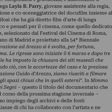
piega
Layla B. Parry
, giovane assistente alla regìa,
ione e co-sceneggiatrice del docufilm insieme a
osì che ha già diretto film d’arte di lunga
ico e pensati per il cinema, come quello dedicato
e
, selezionato dal Festival del Cinema di Roma,
ano di Madrid e proiettato alla 54° Biennale
razione ad Arezzo si è svolta, per fortuna,
a. Le riprese sono iniziate il 6 marzo e dopo tre
ale ha imposto la chiusura dei siti museali che
do ciò, con le accortezze del caso e la preziosa
zione Guido d’Arezzo, siamo riusciti a filmare
gli spazi chiusi che in quelli esterni
”. In
Mimmo
ei Segni
– questo il titolo del documentario che
l corso della prossima stagione invernale –
so impiego degli archivi e delle fonti
anze di chi ha collaborato con l’artista e ne