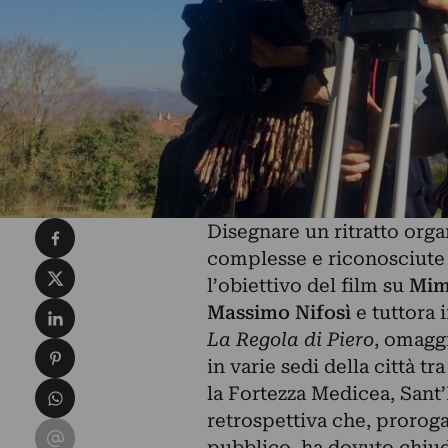
Condividi su Facebook
Disegnare un ritratto orga
complesse e riconosciute d
Condividi su X
l’obiettivo del film su
Mim
Condividi su LinkedIn
Massimo Nifosì
e tuttora 
La Regola di Piero
, omaggi
Condividi su Pinterest
in varie sedi della città 
Condividi su WhatsApp
la Fortezza Medicea, Sant
retrospettiva che, prorog
Condividi su Email
pubblico, ha dovuto chiud