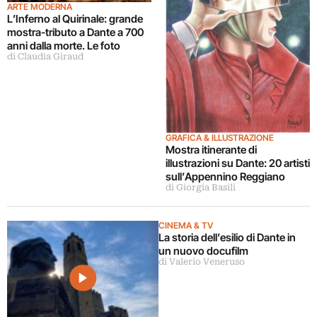
ARTE MODERNA
L’Inferno al Quirinale: grande
mostra-tributo a Dante a 700
anni dalla morte. Le foto
di Claudia Giraud
GRAFICA & ILLUSTRAZIONE
Mostra itinerante di
illustrazioni su Dante: 20 artisti
sull’Appennino Reggiano
di Giorgia Basili
CINEMA & TV
La storia dell’esilio di Dante in
un nuovo docufilm
di Valerio Veneruso