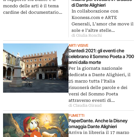
di Dante Alighieri
mondo delle arti è il tema
In collaborazione con
cardine del documentario…
Kooness.com e ARTE
Generali, L’amor che move il
sole e l’altre stelle…
di Giulia Ronchi
ARTI VISIVE
Dantedì 2021: gli eventi che
celebrano il Sommo Poeta a 700
anni dalla morte
Per la giornata nazionale
dedicata a Dante Alighieri, il
25 marzo tutta l’Italia
risuonerà delle parole e dei
versi del Sommo Poeta
attraverso eventi di…
di Claudia Giraud
FUMETTI
PaperDante. Anche la Disney
omaggia Dante Alighieri
Arriva in libreria il 17 marzo