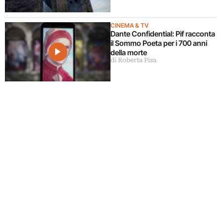
CINEMA & TV
Dante Confidential: Pif racconta
il Sommo Poeta per i 700 anni
della morte
di Roberta Pisa