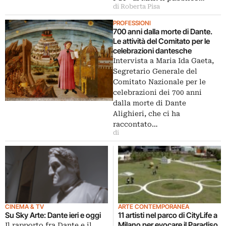
di Roberta Pisa
PROFESSIONI
700 anni dalla morte di Dante.
Le attività del Comitato per le
celebrazioni dantesche
Intervista a Maria Ida Gaeta,
Segretario Generale del
Comitato Nazionale per le
celebrazioni dei 700 anni
dalla morte di Dante
Alighieri, che ci ha
raccontato…
di
CINEMA & TV
ARTE CONTEMPORANEA
Su Sky Arte: Dante ieri e oggi
11 artisti nel parco di CityLife a
Milano per evocare il Paradiso
Il rapporto fra Dante e il