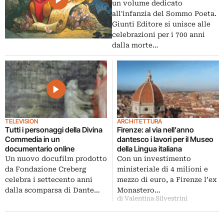
un volume dedicato
all'infanzia del Sommo Poeta.
Giunti Editore si unisce alle
celebrazioni per i 700 anni
dalla morte…
TELEVISION
ARCHITETTURA
Tutti i personaggi della Divina
Firenze: al via nell’anno
Commedia in un
dantesco i lavori per il Museo
documentario online
della Lingua italiana
Un nuovo docufilm prodotto
Con un investimento
da Fondazione Creberg
ministeriale di 4 milioni e
celebra i settecento anni
mezzo di euro, a Firenze l’ex
dalla scomparsa di Dante…
Monastero…
di Valentina Silvestrini