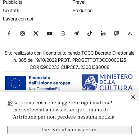
Pubblicità
Travel
Contatti
Produzioni
Lavora con noi
Seguici su Facebook
Seguici su Instagram
Seguici su X
Seguici su YouTube
Seguici su WhatsApp
Seguici su Telegram
Seguici su TikTok
Seguici su Link
Seguici su
Segui
Sito realizzato con il contributo bando TOCC Decreto Direttoriale
n. 385 del 19/10/2022 PROT. PROGETTOTOCC0000125
COR15906233 CUPC87J23001080008
La prima cosa che leggerete ogni mattina!
© 2011-2026 ARTRIBUNE srl – Corso Vittorio Emanuele II, 287 –
Iscrivetevi alla newsletter quotidiana di
00186 Roma - P.I. 11381581005
Artribune per non perdere nessuna notizia
Privacy: Responsabile della protezione dei dati personali
ARTRIBUNE srl – Corso Vittorio Emanuele II, 287 – 00186 Roma
Iscriviti alla newsletter
Termini e condizioni
Privacy Policy
Cookie Policy
Credits