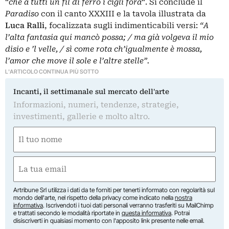
“
ché a tutti un fil di ferro i cigli f
ó
ra
“. Si conclude il
Paradiso
con il canto XXXIII e la tavola illustrata da
Luca Ralli
, focalizzata sugli indimenticabili versi:
“A
l’alta fantasia qui mancò possa; / ma già volgeva il mio
disio e ’l velle, / sì come rota ch’
igualmente
è mossa,
l’amor che move il sole e l’altre stelle”.
L'ARTICOLO CONTINUA PIÙ SOTTO
Incanti, il settimanale sul mercato dell'arte
Informazioni, numeri, tendenze, strategie,
investimenti, gallerie e molto altro.
Nome
(Obbligatorio)
Nome
Email
(Obbligatorio)
Artribune Srl utilizza i dati da te forniti per tenerti informato con regolarità sul
mondo dell'arte, nel rispetto della privacy come indicato nella
nostra
informativa
. Iscrivendoti i tuoi dati personali verranno trasferiti su MailChimp
e trattati secondo le modalità riportate in
questa informativa
. Potrai
disiscriverti in qualsiasi momento con l'apposito link presente nelle email.