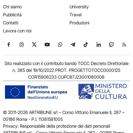
Chi siamo
University
Pubblicità
Travel
Contatti
Produzioni
Lavora con noi
Seguici su Facebook
Seguici su Instagram
Seguici su X
Seguici su YouTube
Seguici su WhatsApp
Seguici su Telegram
Seguici su TikTok
Seguici su Link
Seguici su
Segui
Sito realizzato con il contributo bando TOCC Decreto Direttoriale
n. 385 del 19/10/2022 PROT. PROGETTOTOCC0000125
COR15906233 CUPC87J23001080008
© 2011-2026 ARTRIBUNE srl – Corso Vittorio Emanuele II, 287 –
00186 Roma - P.I. 11381581005
Privacy: Responsabile della protezione dei dati personali
ARTRIBUNE srl – Corso Vittorio Emanuele II, 287 – 00186 Roma