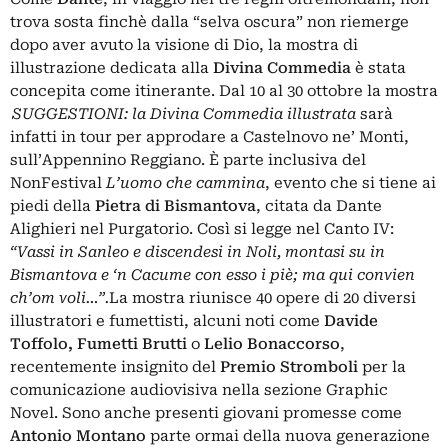
trova sosta finchè dalla “selva oscura” non riemerge
dopo aver avuto la visione di Dio, la mostra di
illustrazione dedicata alla
Divina Commedia
è stata
concepita come itinerante.
Dal 10 al 30 ottobre la mostra
SUGGESTIONI: la Divina Commedia illustrata
sarà
infatti in tour per approdare a Castelnovo ne’ Monti,
sull’Appennino Reggiano. È parte inclusiva del
NonFestival
L’uomo che cammina
, evento che si tiene ai
piedi della
Pietra di Bismantova
, citata da Dante
Alighieri nel Purgatorio. Così si legge n
el Canto IV:
“Vassi in Sanleo e discendesi in Noli, montasi su in
Bismantova e ‘n Cacume con esso i piè; ma qui convien
ch’om voli…”.
La mostra riunisce 40 opere di 20 diversi
illustratori e fumettisti, alcuni noti come
Davide
Toffolo, Fumetti Brutti
o
Lelio Bonaccorso
,
recentemente
insignito del
Premio Stromboli
per la
comunicazione audiovisiva nella sezione Graphic
Novel. Sono anche presenti giovani promesse come
Antonio Montano
parte ormai della nuova generazione