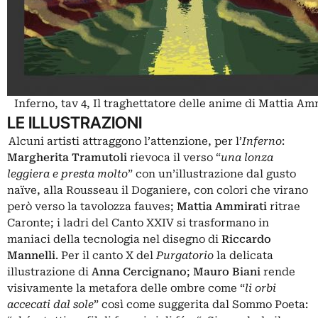
Inferno, tav 4, Il traghettatore delle anime di Mattia Am
LE ILLUSTRAZIONI
Alcuni artisti attraggono l’attenzione, per l’
Inferno
:
Margherita Tramutoli
rievoca il verso “
una lonza
leggiera e presta molto
” con un’illustrazione dal gusto
naïve, alla Rousseau il Doganiere, con colori che virano
però verso la tavolozza fauves;
Mattia Ammirati
ritrae
Caronte; i ladri del Canto XXIV si trasformano in
maniaci della tecnologia nel disegno di
Riccardo
Mannelli
.
Per il canto X del
Purgatorio
la delicata
illustrazione di
Anna Cercignano
;
Mauro Biani
rende
visivamente la metafora delle ombre come “
li orbi
accecati dal sole
” così come suggerita dal Sommo Poeta: