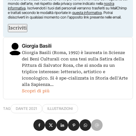
mondo dell'arte, nel rispetto della privacy come indicato nella
nostra
informativa
. Iscrivendoti i tuoi dati personali verranno trasferiti su MailChimp
e trattati secondo le modalità riportate in
questa informativa
. Potrai
disiscriverti in qualsiasi momento con l'apposito link presente nelle email.
Iscriviti
Giorgia Basili
Giorgia Basili (Roma, 1992) è laureata in Scienze
dei Beni Culturali con una tesi sulla Satira della
Pittura di Salvator Rosa, che si snoda su un
triplice interesse: letterario, artistico e
iconologico. Si è spe-cializzata in Storia dell'Arte
alla Sapienza…
Scopri di più
TAG
DANTE 2021
ILLUSTRAZIONI
Condividi su Facebook
Condividi su X
Condividi su LinkedIn
Condividi su Pinterest
Condividi su WhatsApp
Condividi su Email