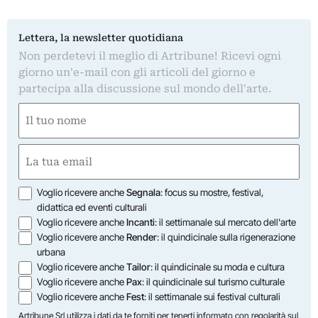
Lettera, la newsletter quotidiana
Non perdetevi il meglio di Artribune! Ricevi ogni
giorno un'e-mail con gli articoli del giorno e
partecipa alla discussione sul mondo dell'arte.
Nome
(Obbligatorio)
Nome
Email
(Obbligatorio)
Opzioni
Voglio ricevere anche
Segnala
: focus su mostre, festival,
didattica ed eventi culturali
Voglio ricevere anche
Incanti
: il settimanale sul mercato dell'arte
Voglio ricevere anche
Render
: il quindicinale sulla rigenerazione
urbana
Voglio ricevere anche
Tailor
: il quindicinale su moda e cultura
Voglio ricevere anche
Pax
: il quindicinale sul turismo culturale
Voglio ricevere anche
Fest
: il settimanale sui festival culturali
Artribune Srl utilizza i dati da te forniti per tenerti informato con regolarità sul