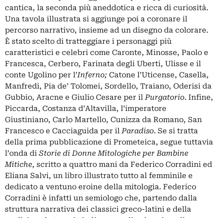
cantica, la seconda più aneddotica e ricca di curiosità.
Una tavola illustrata si aggiunge poi a coronare il
percorso narrativo, insieme ad un disegno da colorare.
È stato scelto di tratteggiare i personaggi più
caratteristici e celebri come Caronte, Minosse, Paolo e
Francesca, Cerbero, Farinata degli Uberti, Ulisse e il
conte Ugolino per l’
Inferno;
Catone l’Uticense, Casella,
Manfredi, Pia de’ Tolomei, Sordello, Traiano, Oderisi da
Gubbio, Aracne e Giulio Cesare per il
Purgatorio
. Infine,
Piccarda, Costanza d’Altavilla, l’imperatore
Giustiniano, Carlo Martello, Cunizza da Romano, San
Francesco e Cacciaguida per il
Paradiso
. Se si tratta
della prima pubblicazione di Prometeica, segue tuttavia
l’onda di
Storie di Donne Mitologiche per Bambine
Mitiche
, scritto a quattro mani da Federico Corradini ed
Eliana Salvi, un libro illustrato tutto al femminile e
dedicato a ventuno eroine della mitologia. Federico
Corradini è infatti un semiologo che, partendo dalla
struttura narrativa dei classici greco-latini e della