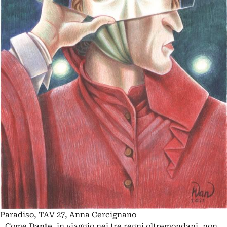
Paradiso, TAV 27, Anna Cercignano
Come
Dante
, in viaggio nei tre regni oltremondani, non