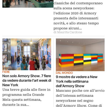
classiche del contemporaneo
sulla scena newyorkese:
l’edizione 2020 di Armory
presenta delle interessanti
novità, e allo stesso tempo
propone alcuni…
di Maurita Cardone
FIERE
DAL MONDO
Non solo Armory Show. 7 fiere
9 mostre da vedere a New
da vedere durante l’art week di
York nella settimana
New York
dell’Armory Show
Una breve guida alle fiere in
Mancano poche ore all’avvio
programma nella Grande
dell’intensa settimana
Mela questa settimana,
newyorkese nel segno
durante la sua…
dell’Armory Show. Come di