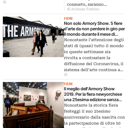
di
consueto, saranno…
di Arianna Testino
FIERE
Non solo Armory Show. 5 fiere
d’arte da non perdere in giro per
il mondo durante il mese di
marzo
Nonostante l’attenzione degli
stati di (quasi) tutto il mondo
in queste settimane sia
rivolta a contrastare la
diffusione del Coronavirus, il
sistema dell’arte continua a…
di
FIERE
Il meglio dell’Armory Show
2019. Per la fiera newyorchese
una 25esima edizione senza
emozioni
Nonostante la storica fiera
festeggi il suo 25esimo
anniversario dalla nascita con
la partecipazione di oltre 50