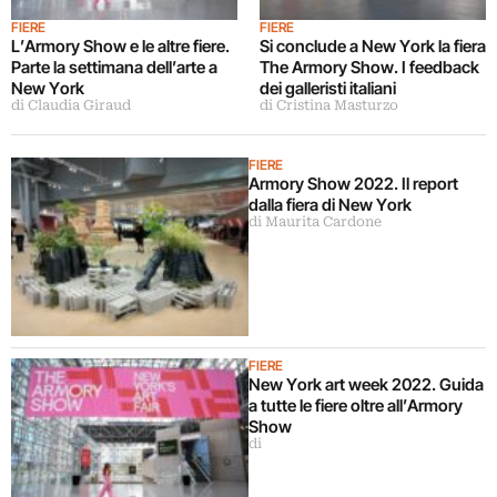
FIERE
FIERE
L’Armory Show e le altre fiere.
Si conclude a New York la fiera
Parte la settimana dell’arte a
The Armory Show. I feedback
New York
dei galleristi italiani
di Claudia Giraud
di Cristina Masturzo
FIERE
Armory Show 2022. Il report
dalla fiera di New York
di Maurita Cardone
FIERE
New York art week 2022. Guida
a tutte le fiere oltre all’Armory
Show
di