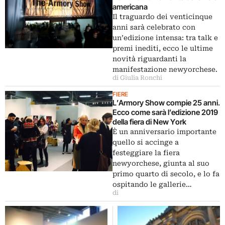
americana
Il traguardo dei venticinque
anni sarà celebrato con
un’edizione intensa: tra talk e
premi inediti, ecco le ultime
novità riguardanti la
manifestazione newyorchese.
di Giulia Ronchi
FIERE
L’Armory Show compie 25 anni.
Ecco come sarà l’edizione 2019
della fiera di New York
È un anniversario importante
quello si accinge a
festeggiare la fiera
newyorchese, giunta al suo
primo quarto di secolo, e lo fa
ospitando le gallerie…
di