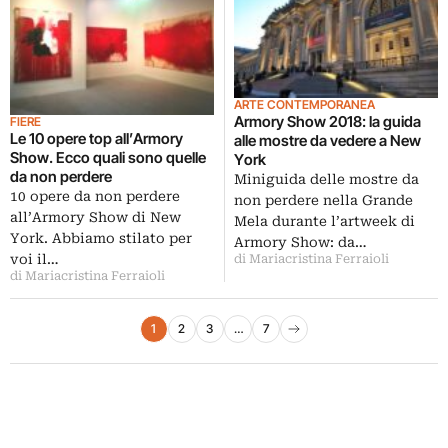
ARTE CONTEMPORANEA
Armory Show 2018: la guida
FIERE
Le 10 opere top all’Armory
alle mostre da vedere a New
Show. Ecco quali sono quelle
York
da non perdere
Miniguida delle mostre da
10 opere da non perdere
non perdere nella Grande
all’Armory Show di New
Mela durante l’artweek di
York. Abbiamo stilato per
Armory Show: da…
voi il…
di Mariacristina Ferraioli
di Mariacristina Ferraioli
Paginazione degli articoli
1
2
3
…
7
Pagina successiva