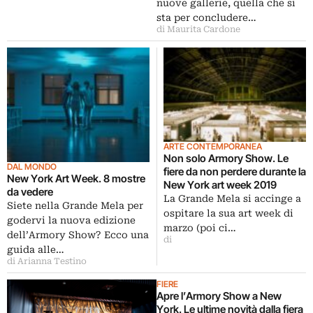
nuove gallerie, quella che si
sta per concludere…
di Maurita Cardone
ARTE CONTEMPORANEA
Non solo Armory Show. Le
DAL MONDO
fiere da non perdere durante la
New York Art Week. 8 mostre
New York art week 2019
da vedere
La Grande Mela si accinge a
Siete nella Grande Mela per
ospitare la sua art week di
godervi la nuova edizione
marzo (poi ci…
dell’Armory Show? Ecco una
di
guida alle…
di Arianna Testino
FIERE
Apre l’Armory Show a New
York. Le ultime novità dalla fiera