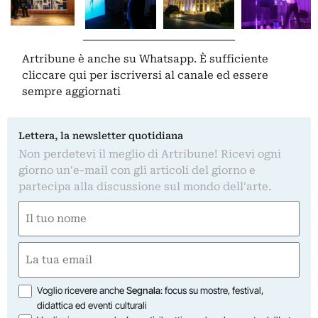
Artribune è anche su Whatsapp. È sufficiente
cliccare qui
per iscriversi al canale ed essere
sempre aggiornati
Lettera, la newsletter quotidiana
Non perdetevi il meglio di Artribune! Ricevi ogni
giorno un'e-mail con gli articoli del giorno e
partecipa alla discussione sul mondo dell'arte.
Nome
(Required)
First
Email
(Required)
Opzioni
Voglio ricevere anche
Segnala
: focus su mostre, festival,
didattica ed eventi culturali