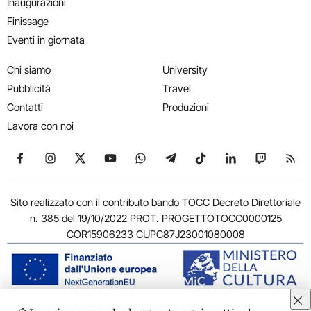
Inaugurazioni
Finissage
Eventi in giornata
Chi siamo
University
Pubblicità
Travel
Contatti
Produzioni
Lavora con noi
Seguici su Facebook
Seguici su Instagram
Seguici su X
Seguici su YouTube
Seguici su WhatsApp
Seguici su Telegram
Seguici su TikTok
Seguici su Link
Seguici su
Segui
Sito realizzato con il contributo bando TOCC Decreto Direttoriale
n. 385 del 19/10/2022 PROT. PROGETTOTOCC0000125
COR15906233 CUPC87J23001080008