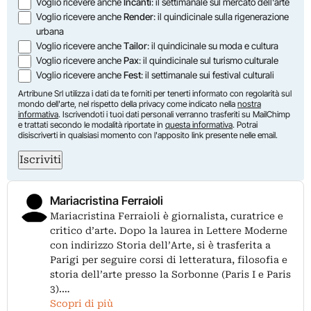
Voglio ricevere anche
Incanti
: il settimanale sul mercato dell'arte
Voglio ricevere anche
Render
: il quindicinale sulla rigenerazione
urbana
Voglio ricevere anche
Tailor
: il quindicinale su moda e cultura
Voglio ricevere anche
Pax
: il quindicinale sul turismo culturale
Voglio ricevere anche
Fest
: il settimanale sui festival culturali
Artribune Srl utilizza i dati da te forniti per tenerti informato con regolarità sul
mondo dell'arte, nel rispetto della privacy come indicato nella
nostra
informativa
. Iscrivendoti i tuoi dati personali verranno trasferiti su MailChimp
e trattati secondo le modalità riportate in
questa informativa
. Potrai
disiscriverti in qualsiasi momento con l'apposito link presente nelle email.
Iscriviti
Mariacristina Ferraioli
Mariacristina Ferraioli è giornalista, curatrice e
critico d’arte. Dopo la laurea in Lettere Moderne
con indirizzo Storia dell’Arte, si è trasferita a
Parigi per seguire corsi di letteratura, filosofia e
storia dell’arte presso la Sorbonne (Paris I e Paris
3).…
Scopri di più