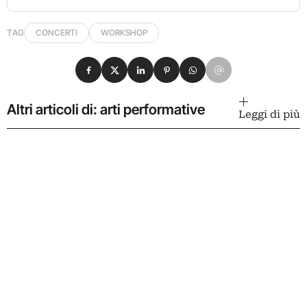
TAG
CONCERTI
WORKSHOP
Condividi su Facebook
Condividi su X
Condividi su LinkedIn
Condividi su Pinterest
Condividi su WhatsApp
Condividi su Email
Altri articoli di: arti performative
Leggi di più