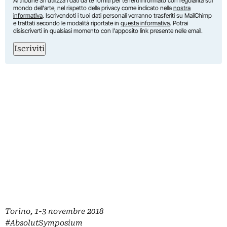
Artribune Srl utilizza i dati da te forniti per tenerti informato con regolarità sul
mondo dell'arte, nel rispetto della privacy come indicato nella
nostra
informativa
. Iscrivendoti i tuoi dati personali verranno trasferiti su MailChimp
e trattati secondo le modalità riportate in
questa informativa
. Potrai
disiscriverti in qualsiasi momento con l'apposito link presente nelle email.
Iscriviti
Torino, 1-3 novembre 2018
#AbsolutSymposium