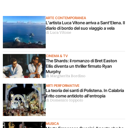
ARTE CONTEMPORANEA
L’artista Luca Vitone arriva a Sant’Elena. Il
diario di bordo del suo viaggio a vela
di Luca Vitone
CINEMA & TV
The Shards: il romanzo di Bret Easton
Ellis diventa un thriller firmato Ryan
Murphy
di Margherita Bordino
ARTI PERFORMATIVE
La teoria dei santi di Polistena. In Calabria
il rito come antidoto all’entropia
di Domenico Ioppolo
MUSICA