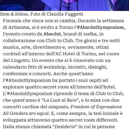
Sem & Sténn. Foto di Claudia Fuggetti
Formula che vince non si cambia. Durante la settimana
di Artissima, si è svolto a Torino l’
#AbsolutSymposium,
l’evento creato da
Absolut
, brand di vodka, in
collaborazione con Club to Club. Tre giorni e tre notti
musica, arte, divertimento e, ovviamente, ottimi
cocktail all’interno dell’AC Hotel di Torino, nel cuore
del Lingotto. Un evento che si è rinnovato con un
calendario fitto di workshop, incontri, dialoghi,
conferenze e concerti. Anche quest’anno
l’#AbsolutSymposium ha portato i suoi ospiti ad
esplorare quattro secret room all’interno dell’hotel.
L’#AbsolutSymposium riprende il tema di Club to Club,
che quest’anno è “
La Luce al Buio
”, e lo mixa con due
concetti cardine del simposio,
Freedom of Expression
e
All Genders are equal
. E, come sempre, la tesi iniziale è
sviluppata attraverso quattro secret room differenti.
Dalla stanza chiamata “
Desiderio
” in cui le persone